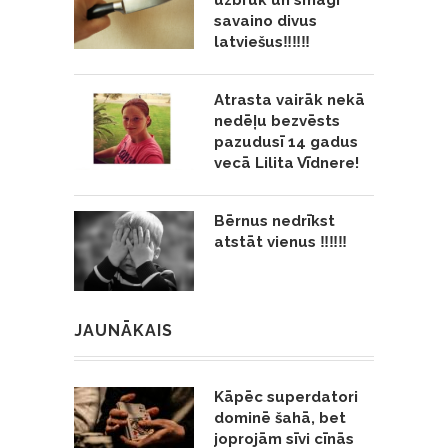
uzbrūk un smagi
savaino divus
latviešus‼️‼️‼️
Atrasta vairāk nekā
nedēļu bezvēsts
pazudusī 14 gadus
vecā Lilita Vīdnere!
Bērnus nedrīkst
atstāt vienus ‼️‼️‼️
JAUNĀKAIS
Kāpēc superdatori
dominē šahā, bet
joprojām sīvi cīnās