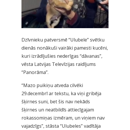
Dzīvnieku patversmē “Ulubele” svētku
dienās nonākuši vairāki pamesti kucēni,
kuri izrādījušies nederīgas “dāvanas”,
vēsta Latvijas Televīzijas raidījums
“Panorāma”.
“Mazo puikiņu atveda cilvēki
29.decembrī ar tekstu, ka viņi gribēja
šķirnes suni, bet šis nav nekāds
šķirnes un neatbildīs attiecīgajam
rokassomiņas izmēram, un viņiem nav
vajadzīgs”, stāsta “Ulubeles” vadītāja