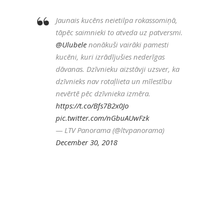
Jaunais kucēns neietilpa rokassomiņā,
tāpēc saimnieki to atveda uz patversmi.
@Ulubele
nonākuši vairāki pamesti
kucēni, kuri izrādījušies nederīgas
dāvanas. Dzīvnieku aizstāvji uzsver, ka
dzīvnieks nav rotaļlieta un mīlestību
nevērtē pēc dzīvnieka izmēra.
https://t.co/Bfs7B2x0Jo
pic.twitter.com/nGbuAUwFzk
— LTV Panorama (@ltvpanorama)
December 30, 2018