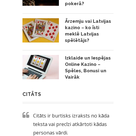
pokerā?
Ārzemju vai Latvijas
kazino – ko īsti
meklē Latvijas
spēlētājs?
Izklaide un Iespējas
Online Kazino –
Spēles, Bonusi un
Vairāk
CITĀTS
Citāts ir burtisks izraksts no kāda
teksta vai precīzi atkārtoti kādas
personas vārdi.