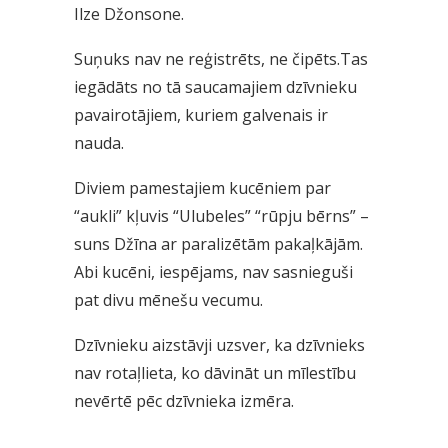
Ilze Džonsone.
Suņuks nav ne reģistrēts, ne čipēts.Tas
iegādāts no tā saucamajiem dzīvnieku
pavairotājiem, kuriem galvenais ir
nauda.
Diviem pamestajiem kucēniem par
“aukli” kļuvis “Ulubeles” “rūpju bērns” –
suns Džīna ar paralizētām pakaļkājām.
Abi kucēni, iespējams, nav sasnieguši
pat divu mēnešu vecumu.
Dzīvnieku aizstāvji uzsver, ka dzīvnieks
nav rotaļlieta, ko dāvināt un mīlestību
nevērtē pēc dzīvnieka izmēra.