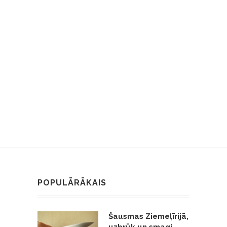
POPULĀRĀKAIS
Šausmas Ziemeļīrijā,