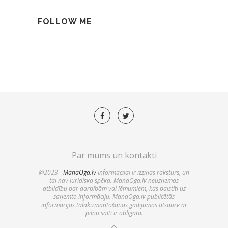
FOLLOW ME
Par mums un kontakti
@2023 -
ManaOga.lv
Informācijai ir izziņas raksturs, un
tai nav juridiska spēka. ManaOga.lv neuzņemas
atbildību par darbībām vai lēmumiem, kas balstīti uz
saņemto informāciju. ManaOga.lv publicētās
informācijas tālākizmantošanas gadījumos atsauce ar
pilnu saiti ir obligāta.