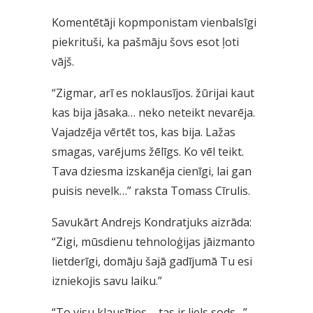
Komentētāji kopmponistam vienbalsīgi
piekrituši, ka pašmāju šovs esot ļoti
vājš.
“Zigmar, arī es noklausījos. žūrijai kaut
kas bija jāsaka… neko neteikt nevarēja.
Vajadzēja vērtēt tos, kas bija. Lažas
smagas, varējums žēlīgs. Ko vēl teikt.
Tava dziesma izskanēja cienīgi, lai gan
puisis nevelk…” raksta Tomass Cīrulis.
Savukārt Andrejs Kondratjuks aizrāda:
“Zigi, mūsdienu tehnoloģijas jāizmanto
lietderīgi, domāju šajā gadījumā Tu esi
izniekojis savu laiku.”
“To visu klausīties – tas ir liels sods…” –