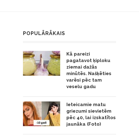
POPULĀRĀKAIS
Kā pareizi
pagatavot ķiploku
ziemai dažās
minūtēs. Našķēties
varēsi pēc tam
veselu gadu
Ieteicamie matu
griezumi sievietēm
pēc 40, lai izskatītos
jaunāka (Foto)