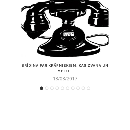
BRĪDINA PAR KRĀPNIEKIEM, KAS ZVANA UN
UZ ŠO
MELO...
13/03/2017