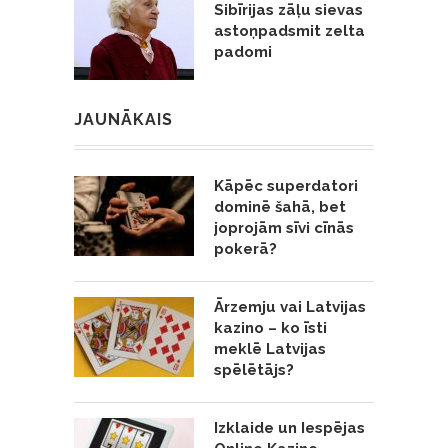
Sibīrijas zāļu sievas
astoņpadsmit zelta
padomi
JAUNĀKAIS
Kāpēc superdatori
dominē šahā, bet
joprojām sīvi cīnās
pokerā?
Ārzemju vai Latvijas
kazino – ko īsti
meklē Latvijas
spēlētājs?
Izklaide un Iespējas