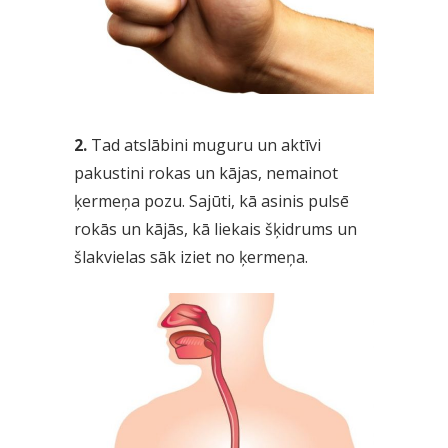
2.
Tad atslābini muguru un aktīvi
pakustini rokas un kājas, nemainot
ķermeņa pozu. Sajūti, kā asinis pulsē
rokās un kājās, kā liekais šķidrums un
šlakvielas sāk iziet no ķermeņa.