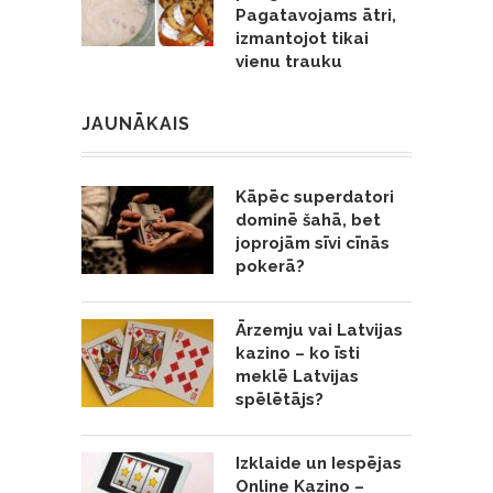
Pagatavojams ātri,
izmantojot tikai
vienu trauku
JAUNĀKAIS
Kāpēc superdatori
dominē šahā, bet
joprojām sīvi cīnās
pokerā?
Ārzemju vai Latvijas
kazino – ko īsti
meklē Latvijas
spēlētājs?
Izklaide un Iespējas
Online Kazino –