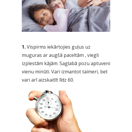
1.
Vispirms iekārtojies guļus uz
muguras ar augšā paceltām , viegli
izplestām kājām. Saglabā pozu aptuveni
vienu minūti. Vari izmantot taimeri, bet
vari arī aizskaitīt līdz 60.