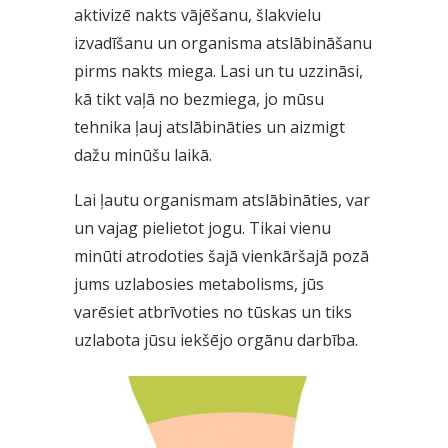
aktivizē nakts vājēšanu, šlakvielu
izvadīšanu un organisma atslābināšanu
pirms nakts miega. Lasi un tu uzzināsi,
kā tikt vaļā no bezmiega, jo mūsu
tehnika ļauj atslābināties un aizmigt
dažu minūšu laikā.
Lai ļautu organismam atslābināties, var
un vajag pielietot jogu. Tikai vienu
minūti atrodoties šajā vienkāršajā pozā
jums uzlabosies metabolisms, jūs
varēsiet atbrīvoties no tūskas un tiks
uzlabota jūsu iekšējo orgānu darbība.