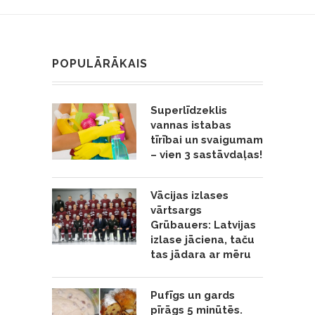
POPULĀRĀKAIS
Superlīdzeklis
vannas istabas
tīrībai un svaigumam
– vien 3 sastāvdaļas!
Vācijas izlases
vārtsargs
Grūbauers: Latvijas
izlase jāciena, taču
tas jādara ar mēru
Pufīgs un gards
pīrāgs 5 minūtēs.