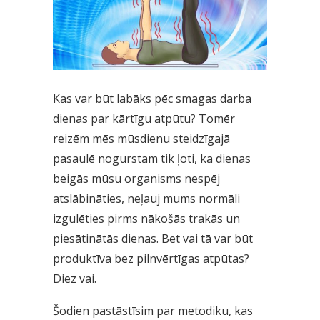
Kas var būt labāks pēc smagas darba
dienas par kārtīgu atpūtu? Tomēr
reizēm mēs mūsdienu steidzīgajā
pasaulē nogurstam tik ļoti, ka dienas
beigās mūsu organisms nespēj
atslābināties, neļauj mums normāli
izgulēties pirms nākošās trakās un
piesātinātās dienas. Bet vai tā var būt
produktīva bez pilnvērtīgas atpūtas?
Diez vai.
Šodien pastāstīsim par metodiku, kas