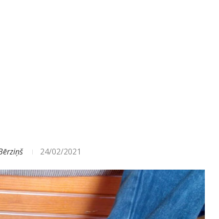
ODA – DAŽĀDI SIGNĀLI UN...
Bērziņš
24/02/2021