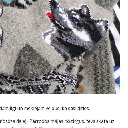
ām ilgi un meklējām veidus, kā sasildīties.
nosdza daļēji. Pārrodos mājās no tirgus, tēvs skatā uz