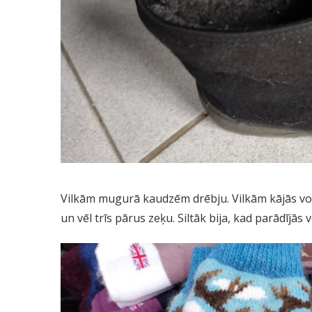
Vilkām mugurā kaudzēm drēbju. Vilkām kājās voilo
un vēl trīs pārus zeķu. Siltāk bija, kad parādījās v