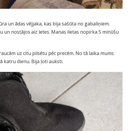
lūra un ādas vējjaka, kas bija sašūta no gabaliņiem.
āju un nostājos aiz letes. Manas lietas nopirka 5 minūšu
raucām uz citu pilsētu pēc precēm. No tā laika mums
ā katru dienu. Bija ļoti auksti.