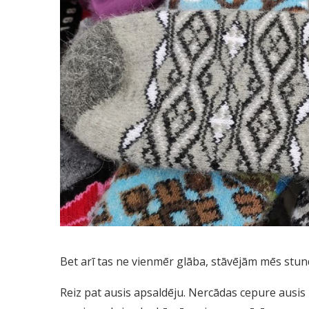
Bet arī tas ne vienmēr glāba, stāvējām mēs stund
Reiz pat ausis apsaldēju. Nercādas cepure ausis 