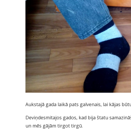
Aukstajā gada laikā pats galvenais, lai kājas būtu 
Deviņdesmitajos gados, kad bija štatu samazināša
un mēs gājām tirgot tirgū.