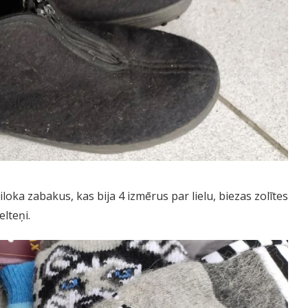
ka zabakus, kas bija 4 izmērus par lielu, biezas zolītes
elteņi.