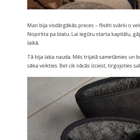
Man bija visdārgākās preces – flisēti svārki o ve
Nopirkta pa blatu. Lai iegūtu starta kapitālu, g
laikā.
Tā bija laba nauda. Mēs trijatā sametāmies un b
sāka veikties. Bet cik nācās izciest, tirgojoties sal