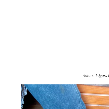
KAZINO DĪLERU APSLĒPTĀ VAL
Autors:
Edgars 