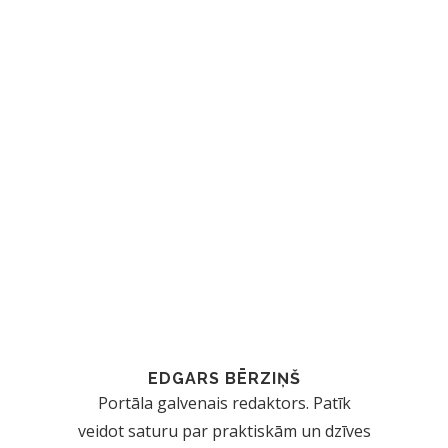
EDGARS BĒRZIŅŠ
Portāla galvenais redaktors. Patīk
veidot saturu par praktiskām un dzīves