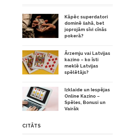
Kāpēc superdatori
dominē šahā, bet
joprojām sīvi cīnās
pokerā?
Ārzemju vai Latvijas
kazino – ko īsti
meklē Latvijas
spēlētājs?
Izklaide un Iespējas
Online Kazino –
Spēles, Bonusi un
Vairāk
CITĀTS