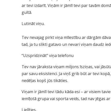
ar tevi izdarīt. Viņām ir jāmīl tevi par tavām dom
gultā.
Lutināt viņu.
Tev nevajag pirkt viņa mīlestību ar dārgām dāva
tad, ja tu slikti gatavo un nevari viņam daudz ied
“Uzspridzināt” viņa telefonu
Tev nav jāraksta viņam miljons īsziņas, vai jāsū
par savu eksistenci. Ja viņš grib būt ar tevi kopā,
nedēļas kopš jūs tikāties.
Viņam ir jāmīl tevi tādu kāda esi – ar visiem tavie
iemīļotā grupa vai sporta veids, tad nav jēgas ar v
Lielīties.