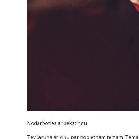
Nodarboties ar sekstingu.
Tev jārunā ar viņu par nopietnām tēmām. Tēmām,