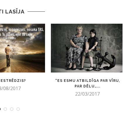
TI LASĪJA
 IESTRĒDZIS?
“ES ESMU ATBILDĪGA PAR VĪRU,
PAR DĒLU…...
8/08/2017
22/03/2017