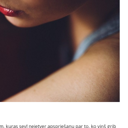
 kuras sevī neietver apspriešanu par to, ko viņš grib