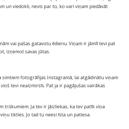
ām un viedokli, nevis par to, ko vari viņam piedāvāt
nām vai pašas gatavotu ēdienu. Viņam ir jāmīl tevi pat
ot, izņemot savas jūtas.
ta simtiem fotogrāfijas Instagramā, lai atgādinātu viņam
 viņš tevi neaizmirsīs. Pat ja ir pagājušas vairākas
m trūkumiem. Ja tev ir jāizliekas, ka tev patīk viņa
iņu tikties. Jo tad tu neesi īsta un patiesa.