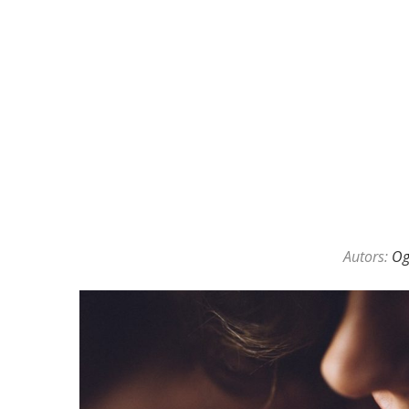
KAZINO DĪLERU APSLĒPTĀ VAL
Autors:
O