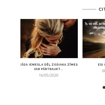
CI
KĀDA IEMESLA DĒĻ ZODIAKA ZĪMES
ESI
VAR PĀRTRAUKT...
0
16/05/2020