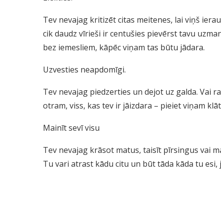
Tev nevajag kritizēt citas meitenes, lai viņš ierau
cik daudz vīrieši ir centušies pievērst tavu uzmanī
bez iemesliem, kāpēc viņam tas būtu jādara.
Uzvesties neapdomīgi.
Tev nevajag piedzerties un dejot uz galda. Vai rak
otram, viss, kas tev ir jāizdara – pieiet viņam klā
Mainīt sevī visu
Tev nevajag krāsot matus, taisīt pīrsingus vai mai
Tu vari atrast kādu citu un būt tāda kāda tu esi, j