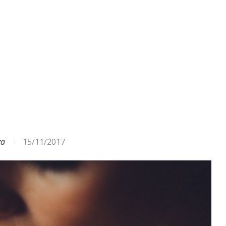
ODA – DAŽĀDI SIGNĀLI UN...
ga
15/11/2017