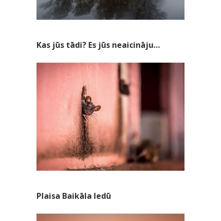
Kas jūs tādi? Es jūs neaicināju…
Plaisa Baikāla ledū