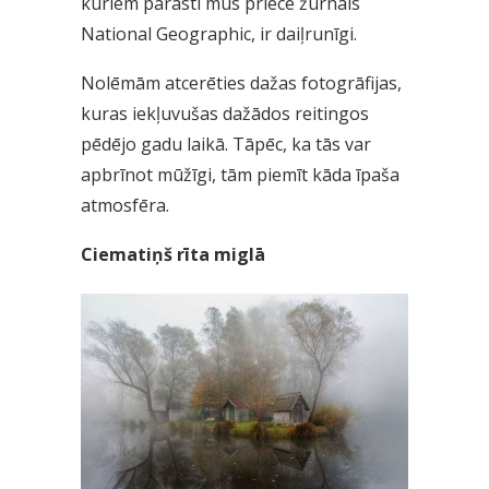
kuriem parasti mūs priecē žurnāls
National Geographic, ir daiļrunīgi.
Nolēmām atcerēties dažas fotogrāfijas,
kuras iekļuvušas dažādos reitingos
pēdējo gadu laikā. Tāpēc, ka tās var
apbrīnot mūžīgi, tām piemīt kāda īpaša
atmosfēra.
Ciematiņš rīta miglā