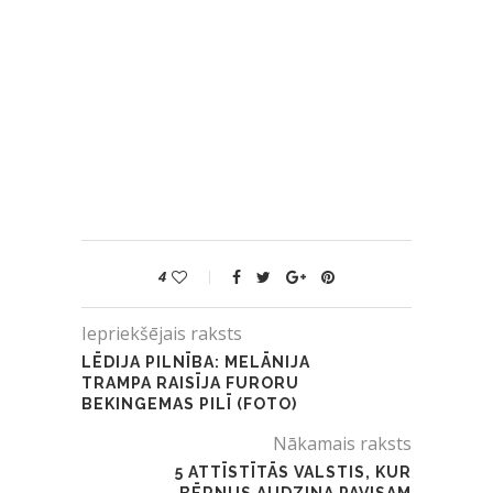
4
Iepriekšējais raksts
LĒDIJA PILNĪBA: MELĀNIJA
TRAMPA RAISĪJA FURORU
BEKINGEMAS PILĪ (FOTO)
Nākamais raksts
5 ATTĪSTĪTĀS VALSTIS, KUR
BĒRNUS AUDZINA PAVISAM