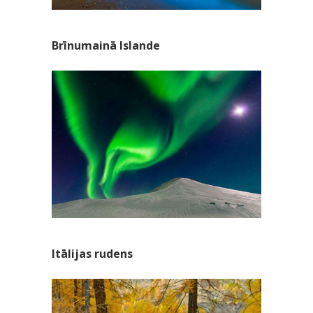
Brīnumainā Islande
Itālijas rudens