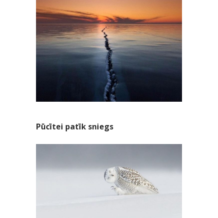
Pūcītei patīk sniegs