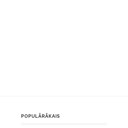
POPULĀRĀKAIS