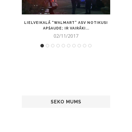
LIELVEIKALĀ “WALMART” ASV NOTIKUSI
APŠAUDE; IR VAIRĀKI...
PIERE
02/11/2017
SEKO MUMS