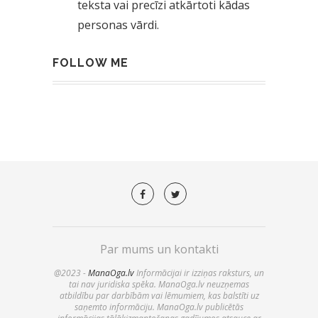
teksta vai precīzi atkārtoti kādas
personas vārdi.
FOLLOW ME
Par mums un kontakti
@2023 -
ManaOga.lv
Informācijai ir izziņas raksturs, un
tai nav juridiska spēka. ManaOga.lv neuzņemas
atbildību par darbībām vai lēmumiem, kas balstīti uz
saņemto informāciju. ManaOga.lv publicētās