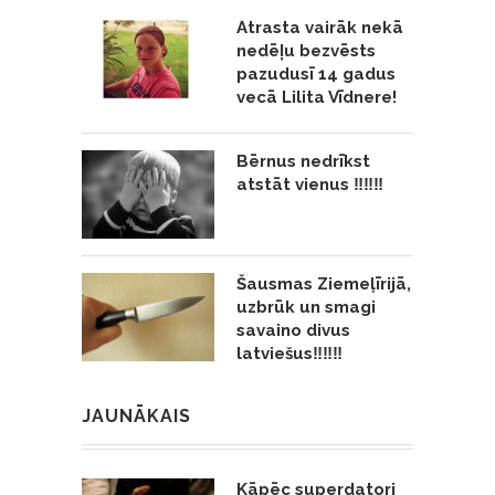
Atrasta vairāk nekā
nedēļu bezvēsts
pazudusī 14 gadus
vecā Lilita Vīdnere!
Bērnus nedrīkst
atstāt vienus ‼️‼️‼️
Šausmas Ziemeļīrijā,
uzbrūk un smagi
savaino divus
latviešus‼️‼️‼️
JAUNĀKAIS
Kāpēc superdatori