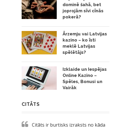
dominē šahā, bet
joprojām sīvi cīnās
pokerā?
Ārzemju vai Latvijas
kazino – ko īsti
meklē Latvijas
spēlētājs?
Izklaide un Iespējas
Online Kazino –
Spēles, Bonusi un
Vairāk
CITĀTS
Citāts ir burtisks izraksts no kāda