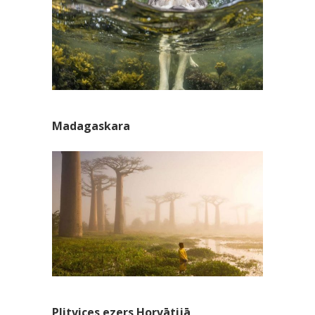
Madagaskara
Plitvices ezers Horvātijā