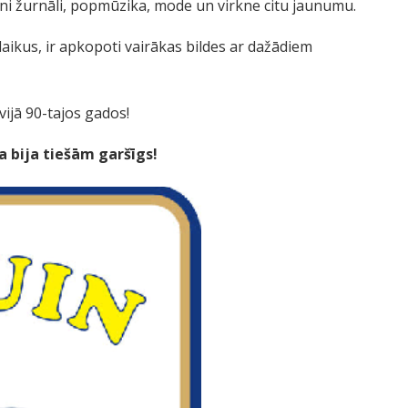
ini žurnāli, popmūzika, mode un virkne citu jaunumu.
aikus, ir apkopoti vairākas bildes ar dažādiem
tvijā 90-tajos gados!
ka bija tiešām garšīgs!