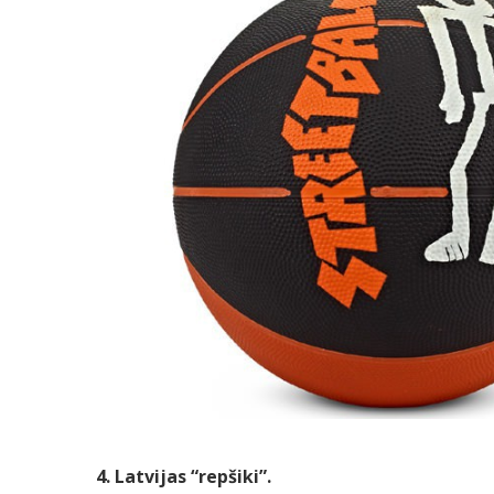
4. Latvijas “repšiki”.