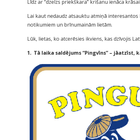
Līdz ar “dzelzs priekškara” krišanu ienāca krāsa
Lai kaut nedaudz atsauktu atmiņā interesantos l
notikumiem un brīnumainām lietām.
Lūk, lietas, ko atcerēsies ikviens, kas dzīvojis La
1. Tā laika saldējums “Pingvīns” – jāatzīst, 