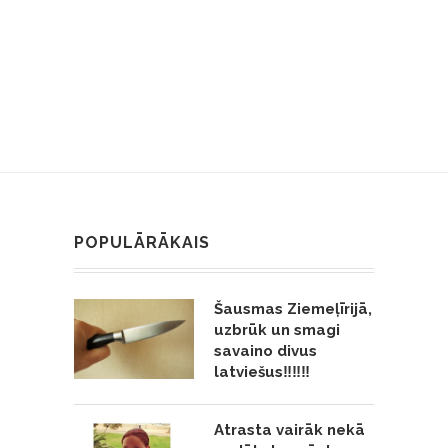
POPULĀRĀKAIS
Šausmas Ziemeļīrijā,
uzbrūk un smagi
savaino divus
latviešus‼️‼️‼️
Atrasta vairāk nekā