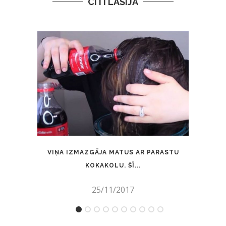
CITI LASĪJA
VIŅA IZMAZGĀJA MATUS AR PARASTU
“H&M”
KOKAKOLU. ŠĪ...
25/11/2017