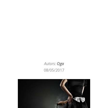
Autors:
Oga
08/05/2017