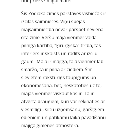
būt priekšzīmīgai mātei.
Šīs Zodiaka zīmes pārstāves visbiežāk ir
izcilas saimnieces. Viņu spējas
mājsaimniecībā nevar pārspēt neviena
cita zīme. Vēršu mājā vienmēr valda
pilnīga kārtība, “ķirurģiska” tīrība, tās
interjers ir skaists un radīts ar izcilu
gaumi. Māja ir mājīga, tajā vienmēr labi
smaržo, tā ir pilna ar ziediem. Šīm
sievietēm raksturīgs taupīgums un
ekonomēšana, bet, neskatoties uz to,
mājās vienmēr viskaut kas ir. Tā ir
atvērta draugiem, kuri var rēķināties ar
viesmīlīgu, siltu uzņemšanu, garšīgiem
ēdieniem un patīkamu laika pavadīšanu
mājīgā ģimenes atmosfērā.