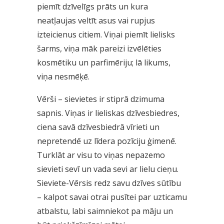
piemīt dzīvelīgs prāts un kura
neatļaujas veltīt asus vai rupjus
izteicienus citiem. Viņai piemīt lielisks
šarms, viņa māk pareizi izvēlēties
kosmētiku un parfimēriju; lā likums,
viņa nesmēķē.
Vērši – sievietes ir stiprā dzimuma
sapnis. Viņas ir lieliskas dzīvesbiedres,
ciena savā dzīvesbiedrā vīrieti un
nepretendē uz līdera pozīciju ģimenē.
Turklāt ar visu to viņas nepazemo
sievieti sevī un vada sevi ar lielu cieņu.
Sieviete-Vērsis redz savu dzīves sūtību
– kalpot savai otrai pusītei par uzticamu
atbalstu, labi saimniekot pa māju un