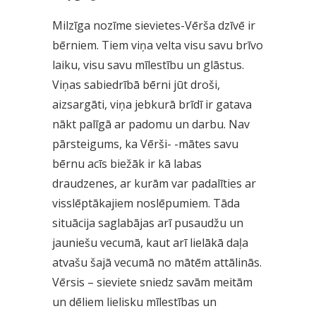
Milzīga nozīme sievietes-Vērša dzīvē ir
bērniem. Tiem viņa velta visu savu brīvo
laiku, visu savu mīlestību un glāstus.
Viņas sabiedrībā bērni jūt droši,
aizsargāti, viņa jebkurā brīdī ir gatava
nākt palīgā ar padomu un darbu. Nav
pārsteigums, ka Vērši- -mātes savu
bērnu acīs biežāk ir kā labas
draudzenes, ar kurām var padalīties ar
visslēptākajiem noslēpumiem. Tāda
situācija saglabājas arī pusaudžu un
jauniešu vecumā, kaut arī lielākā daļa
atvašu šajā vecumā no mātēm attālinās.
Vērsis – sieviete sniedz savām meitām
un dēliem lielisku mīlestības un