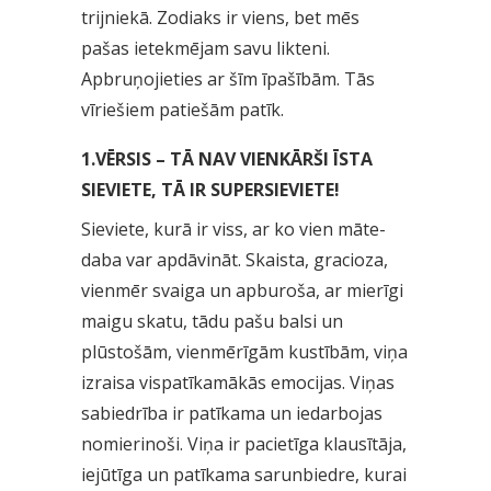
trijniekā. Zodiaks ir viens, bet mēs
pašas ietekmējam savu likteni.
Apbruņojieties ar šīm īpašībām. Tās
vīriešiem patiešām patīk.
1.VĒRSIS – TĀ NAV VIENKĀRŠI ĪSTA
SIEVIETE, TĀ IR SUPERSIEVIETE!
Sieviete, kurā ir viss, ar ko vien māte-
daba var apdāvināt. Skaista, gracioza,
vienmēr svaiga un apburoša, ar mierīgi
maigu skatu, tādu pašu balsi un
plūstošām, vienmērīgām kustībām, viņa
izraisa vispatīkamākās emocijas. Viņas
sabiedrība ir patīkama un iedarbojas
nomierinoši. Viņa ir pacietīga klausītāja,
iejūtīga un patīkama sarunbiedre, kurai