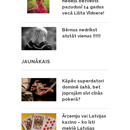
nedēļu bezvēsts
pazudusī 14 gadus
vecā Lilita Vīdnere!
Bērnus nedrīkst
atstāt vienus ‼️‼️‼️
JAUNĀKAIS
Kāpēc superdatori
dominē šahā, bet
joprojām sīvi cīnās
pokerā?
Ārzemju vai Latvijas
kazino – ko īsti
meklē Latvijas