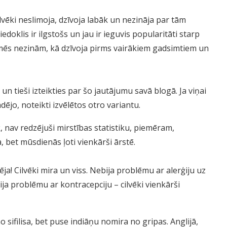
lvēki neslimoja, dzīvoja labāk un nezināja par tām
klis ir ilgstošs un jau ir ieguvis popularitāti starp
ā mēs nezinām, kā dzīvoja pirms vairākiem gadsimtiem un
n tieši izteikties par šo jautājumu savā blogā. Ja viņai
ējo, noteikti izvēlētos otro variantu.
k, nav redzējuši mirstības statistiku, piemēram,
, bet mūsdienās ļoti vienkārši ārstē.
ēja! Cilvēki mira un viss. Nebija problēmu ar alerģiju uz
ja problēmu ar kontracepciju – cilvēki vienkārši
sifilisa, bet puse indiāņu nomira no gripas. Anglijā,