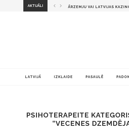
KĀPĒC SUPERDATORI DOMINĒ Š
AKTUĀLI
ĀRZEMJU VAI LATVIJAS KAZINO
IZKLAIDE UN IESPĒJAS ONLIN
KĀ ORGANIZĒT PRIVĀTAS SPO
KĀ ATPAZĪT UN IZVAIRĪTIES 
VISU LAIKU POPULĀRĀKĀS R
VEICINIET SAVU RADOŠUMU: 
POPULĀRĀKĀS E-SPORTS SPĒ
POPULĀRĀKIE IZKLAIDES VEI
KAZINO DĪLERU APSLĒPTĀ VAL
KĀPĒC SUPERDATORI DOMINĒ Š
ĀRZEMJU VAI LATVIJAS KAZINO
LATVIJĀ
IZKLAIDE
PASAULĒ
PADO
IZKLAIDE UN IESPĒJAS ONLIN
KĀ ORGANIZĒT PRIVĀTAS SPO
KĀ ATPAZĪT UN IZVAIRĪTIES 
VISU LAIKU POPULĀRĀKĀS R
VEICINIET SAVU RADOŠUMU: 
PSIHOTERAPEITE KATEGORIS
POPULĀRĀKĀS E-SPORTS SPĒ
“VECENES DZEMDĒJA
POPULĀRĀKIE IZKLAIDES VEI