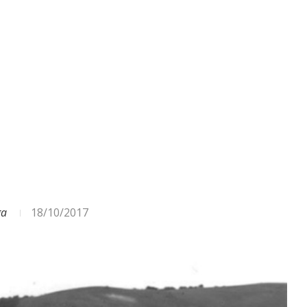
ODA – DAŽĀDI SIGNĀLI UN...
ga
18/10/2017