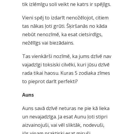
tik izlēmīgu soli veikt ne katrs ir spējīgs.
Vieni spēj to izdarīt nenožēlojot, citiem
tas nākas ļoti grūti. Šķiršanās no kāda
nebūt nenozīmē, ka esat cietsirdīgs,
nežēlīgs vai biezādains.
Tas vienkārši nozīmē, ka jums dzīvē nav
vajadzīgi toksiski cilvēki, kuri jūsu dzīvē
rada tikai haosu. Kuras 5 zodiaka zīmes
to pieprot darīt perfekti?
Auns
Auns savā dzīvē neturas ne pie kā lieka
un nevajadzīga. Ja esat Aunu ļoti stipri
aizvainojuši, vai vēl sliktāk, nodevuši,
jūs viņam praktiski esat miruši.