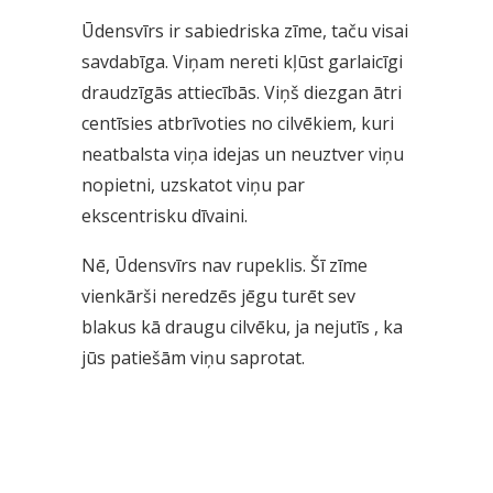
Ūdensvīrs ir sabiedriska zīme, taču visai
savdabīga. Viņam nereti kļūst garlaicīgi
draudzīgās attiecībās. Viņš diezgan ātri
centīsies atbrīvoties no cilvēkiem, kuri
neatbalsta viņa idejas un neuztver viņu
nopietni, uzskatot viņu par
ekscentrisku dīvaini.
Nē, Ūdensvīrs nav rupeklis. Šī zīme
vienkārši neredzēs jēgu turēt sev
blakus kā draugu cilvēku, ja nejutīs , ka
jūs patiešām viņu saprotat.