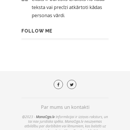
teksta vai precīzi atkārtoti kādas
personas vārdi.
FOLLOW ME
Par mums un kontakti
@2023 -
ManaOga.lv
Informācijai ir izziņas raksturs, un
tai nav juridiska spēka. ManaOga.lv neuzņemas
atbildību par darbībām vai lēmumiem, kas balstīti uz