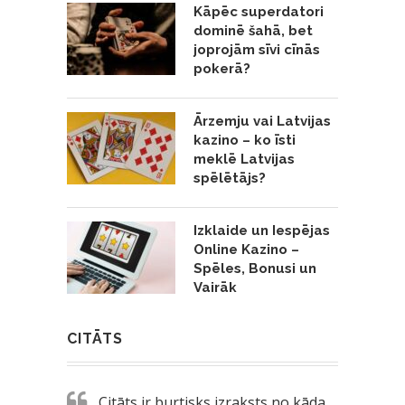
Kāpēc superdatori
dominē šahā, bet
joprojām sīvi cīnās
pokerā?
Ārzemju vai Latvijas
kazino – ko īsti
meklē Latvijas
spēlētājs?
Izklaide un Iespējas
Online Kazino –
Spēles, Bonusi un
Vairāk
CITĀTS
Citāts ir burtisks izraksts no kāda