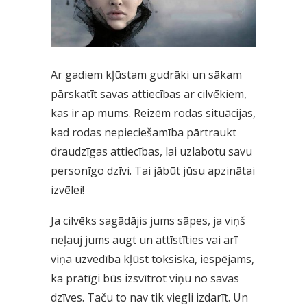
Ar gadiem kļūstam gudrāki un sākam
pārskatīt savas attiecības ar cilvēkiem,
kas ir ap mums. Reizēm rodas situācijas,
kad rodas nepieciešamība pārtraukt
draudzīgas attiecības, lai uzlabotu savu
personīgo dzīvi. Tai jābūt jūsu apzinātai
izvēlei!
Ja cilvēks sagādājis jums sāpes, ja viņš
neļauj jums augt un attīstīties vai arī
viņa uzvedība kļūst toksiska, iespējams,
ka prātīgi būs izsvītrot viņu no savas
dzīves. Taču to nav tik viegli izdarīt. Un