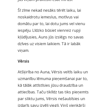
Šī zīme nekad nesāks tērēt laiku, lai
noskaidrotu iemeslus, motīvus vai
domātu par to, lai dotu jums vel vienu
iespēju. Līdzko būsiet vienreiz rupji
kļūdījusies, Auns jūs izslēgs no savas
dzīves uz visiem laikiem. Tā ir labāk
viņam.
Vērsis
Atšķirība no Auna, Vērsis veltīs laiku un
uzmanību lēmuma pieņemšanai par to,
kā tālāk attīstīsies jūsu draudzība un
attiecības. Taču tiklīdz tas tiks pieņemts
par sliktu jums, Vērsis nešaubīsies un
izdarīs savu izvēli viegli. Viņš vienkārši