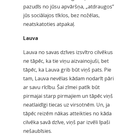
pazudīs no jūsu apvāršņa, „atdraugos”
jūs sociālajos tīklos, bez nožēlas,
neatskatoties atpakaļ.
Lauva
Lauva no savas dzīves izsvītro cilvēkus
ne tāpēc, ka tie viņu aizvainojuši, bet
tāpēc, ka Lauva grib būt viņš pats. Pie
tam, Lauva nevēlas kādam nodarīt pāri
ar savu rīcību. Šai zīmei patīk būt
pirmajai starp pirmajiem un tāpēc viņš
neatlaidīgi tiecas uz virsotnēm. Un, ja
tāpēc reizēm nākas atteikties no kāda
cilvēka savā dzīve, viņš par izvēli īpaši
nešaubīsies.