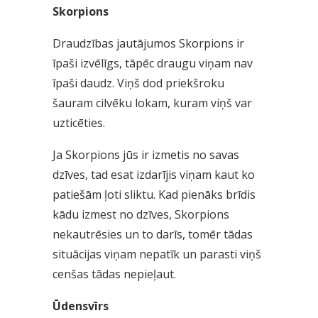
Skorpions
Draudzības jautājumos Skorpions ir
īpaši izvēlīgs, tāpēc draugu viņam nav
īpaši daudz. Viņš dod priekšroku
šauram cilvēku lokam, kuram viņš var
uzticēties.
Ja Skorpions jūs ir izmetis no savas
dzīves, tad esat izdarījis viņam kaut ko
patiešām ļoti sliktu. Kad pienāks brīdis
kādu izmest no dzīves, Skorpions
nekautrēsies un to darīs, tomēr tādas
situācijas viņam nepatīk un parasti viņš
cenšas tādas nepieļaut.
Ūdensvīrs