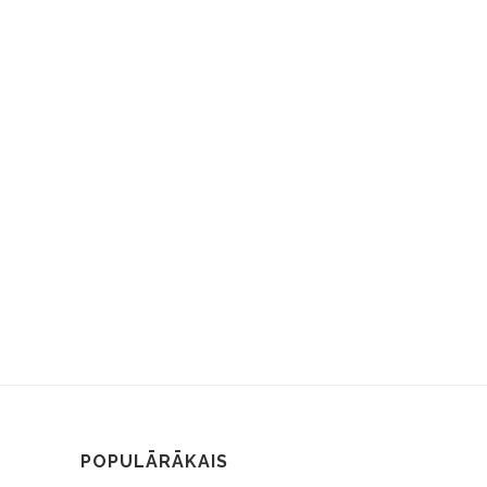
POPULĀRĀKAIS