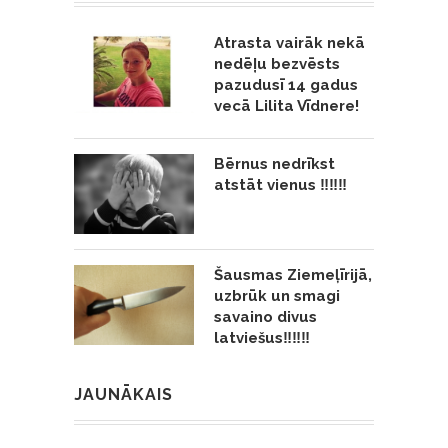
Atrasta vairāk nekā
nedēļu bezvēsts
pazudusī 14 gadus
vecā Lilita Vīdnere!
Bērnus nedrīkst
atstāt vienus ‼️‼️‼️
Šausmas Ziemeļīrijā,
uzbrūk un smagi
savaino divus
latviešus‼️‼️‼️
JAUNĀKAIS