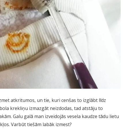
zmet atkritumos, un tie, kuri cenšas to izglābt līdz
bola krekliņu izmazgāt neizdodas, tad atstāju to
 jakām. Galu galā man izveidojās vesela kaudze tādu lietu
ākļos. Varbūt tiešām labāk izmest?