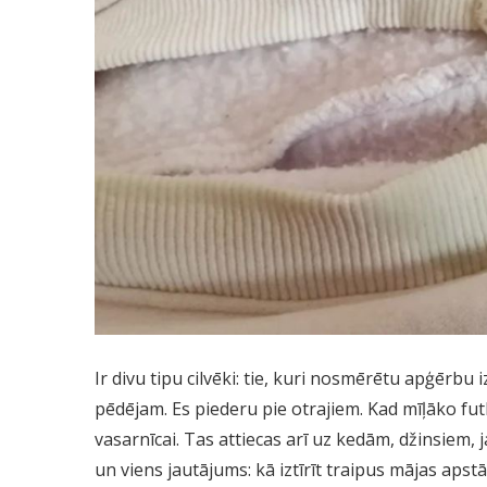
Ir divu tipu cilvēki: tie, kuri nosmērētu apģērbu i
pēdējam. Es piederu pie otrajiem. Kad mīļāko fut
vasarnīcai. Tas attiecas arī uz kedām, džinsiem,
un viens jautājums: kā iztīrīt traipus mājas apst