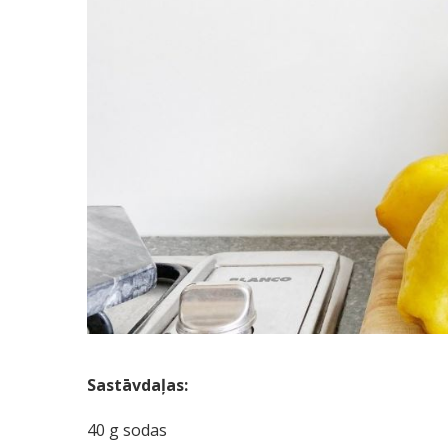
Sastāvdaļas:
40 g sodas