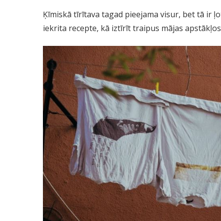
Ķīmiskā tīrītava tagad pieejama visur, bet tā ir ļ
iekrita recepte, kā iztīrīt traipus mājas apstākļos