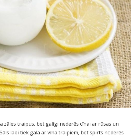
tīra zāles traipus, bet galīgi nederēs cīņai ar rūsas un
Sāls labi tiek galā ar vīna traipiem, bet spirts noderēs