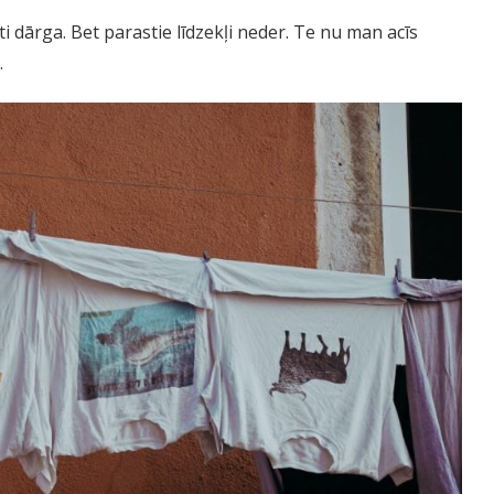
oti dārga. Bet parastie līdzekļi neder. Te nu man acīs
.