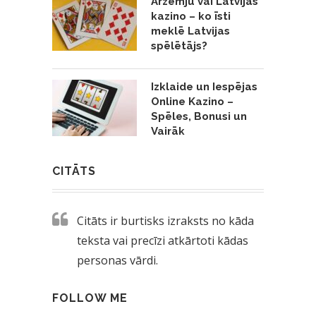
Ārzemju vai Latvijas
kazino – ko īsti
meklē Latvijas
spēlētājs?
Izklaide un Iespējas
Online Kazino –
Spēles, Bonusi un
Vairāk
CITĀTS
Citāts ir burtisks izraksts no kāda
teksta vai precīzi atkārtoti kādas
personas vārdi.
FOLLOW ME