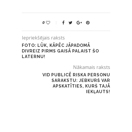
0
Iepriekšējais raksts
FOTO: LŪK, KĀPĒC JĀPADOMĀ
DIVREIZ PIRMS GAISĀ PALAIST ŠO
LATERNU!
Nākamais raksts
VID PUBLICĒ RISKA PERSONU
SARAKSTU: JEBKURŠ VAR
APSKATĪTIES, KURŠ TAJĀ
IEKĻAUTS!