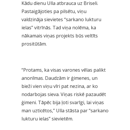
Kādu dienu Ulla atbrauca uz Briseli.
Pastaigājoties pa pilsētu, viņu
valdzināja sievietes “sarkano lukturu
ielas” vitrīnās. Tad viņa nolēma, ka
nākamais viņas projekts būs veltīts
prositūtām.
“Protams, ka visas varones vēlas palikt
anonīmas. Daudzām ir ģimenes, un
bieži vien viņu vīri pat nezina, ar ko
nodarbojas sieva. Viņas riskē pazaudēt
ģimeni. Tāpēc bija ļoti svarīgi, lai viņas
man uzticētos,” Ulla stāsta par “sarkano
lukturu ielas” sievietēm.