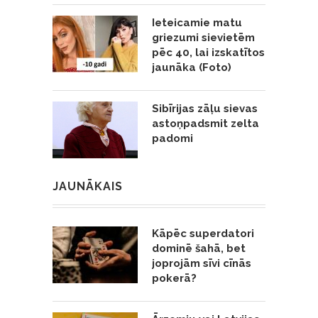
Ieteicamie matu
griezumi sievietēm
pēc 40, lai izskatītos
jaunāka (Foto)
Sibīrijas zāļu sievas
astoņpadsmit zelta
padomi
JAUNĀKAIS
Kāpēc superdatori
dominē šahā, bet
joprojām sīvi cīnās
pokerā?