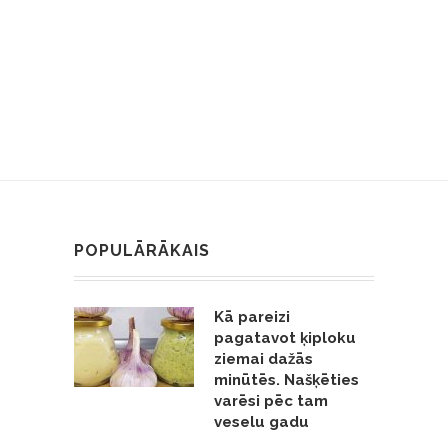
POPULĀRĀKAIS
Kā pareizi
pagatavot ķiploku
ziemai dažās
minūtēs. Našķēties
varēsi pēc tam
veselu gadu