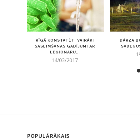
RĪGĀ KONSTATĒTI VAIRĀKI
DĀRZA B
SASLIMŠANAS GADĪJUMI AR
SADEGUSI
LEĢIONĀRU...
1
14/03/2017
POPULĀRĀKAIS