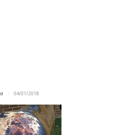
ODA – DAŽĀDI SIGNĀLI UN...
ga
04/01/2018