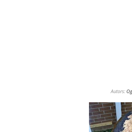
KAZINO DĪLERU APSLĒPTĀ VAL
Autors:
O