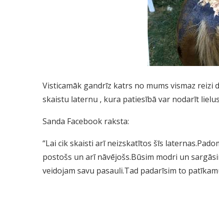
Visticamāk gandrīz katrs no mums vismaz reizi dzī
skaistu laternu , kura patiesībā var nodarīt lielu
Sanda Facebook raksta:
“Lai cik skaisti arī neizskatītos šīs laternas.Pad
postošs un arī nāvējošs.Būsim modri un sargāsim
veidojam savu pasauli.Tad padarīsim to patīkam