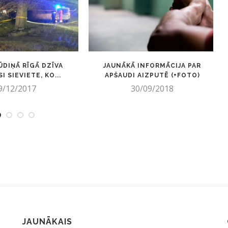
ŪDIŅĀ RĪGĀ DZĪVA
JAUNĀKĀ INFORMĀCIJA PAR
 SIEVIETE, KO...
APŠAUDI AIZPUTĒ (+FOTO)
9/12/2017
30/09/2018
JAUNĀKAIS