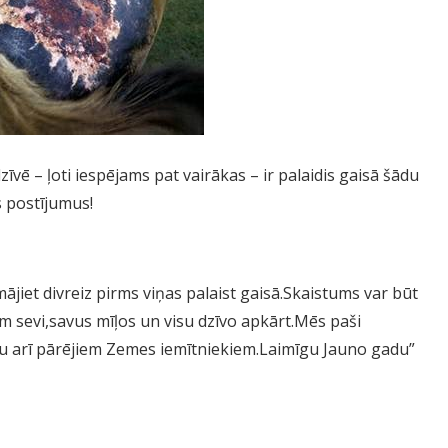
vē – ļoti iespējams pat vairākas – ir palaidis gaisā šādu
s postījumus!
omājiet divreiz pirms viņas palaist gaisā.Skaistums var būt
 sevi,savus mīļos un visu dzīvo apkārt.Mēs paši
u arī pārējiem Zemes iemītniekiem.Laimīgu Jauno gadu”