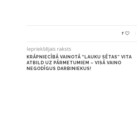
1
Iepriekšējais raksts
KRĀPNIECĪBĀ VAINOTĀ “LAUKU SĒTAS” VITA
ATBILD UZ PĀRMETUMIEM – VISĀ VAINO
NEGODĪGUS DARBINIEKUS!