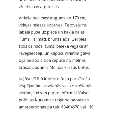
vīrietis nav atgriezies.
Vīrieša pazīmes: augums ap 170 cm,
vidējas miesas uzbūves. Tetovējums
labajā pusē uz pleca un kakla daļas.
Tumši, īsi mati, brūnas acis. Ģērbies
zilos džinsos, tumši pelēkā vējjakā ar
rāvējslēdzēju un kapuci. Vīrietim galvā
bija beisbola tipa cepure no melnas
krāsas auduma. Melnas krāsas botas.
Ja Jūsu rīcībā ir informācija par vīrieša
iespējamām atrašanās vai uzturēšanās
vietām, lūdzam par to informēt Valsts
policijas Kurzemes reģiona pārvaldes
amatpersonas pa tālr. 63404670 vai 110.