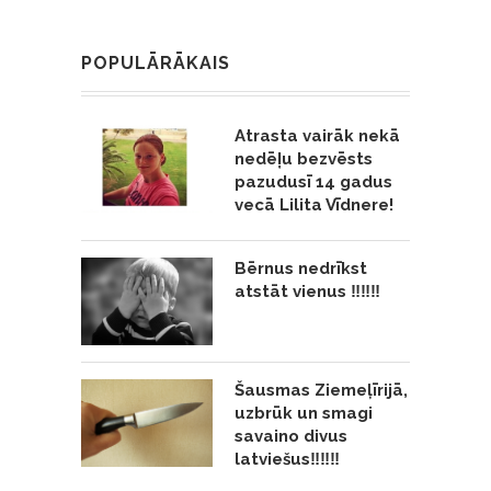
POPULĀRĀKAIS
Atrasta vairāk nekā
nedēļu bezvēsts
pazudusī 14 gadus
vecā Lilita Vīdnere!
Bērnus nedrīkst
atstāt vienus ‼️‼️‼️
Šausmas Ziemeļīrijā,
uzbrūk un smagi
savaino divus
latviešus‼️‼️‼️