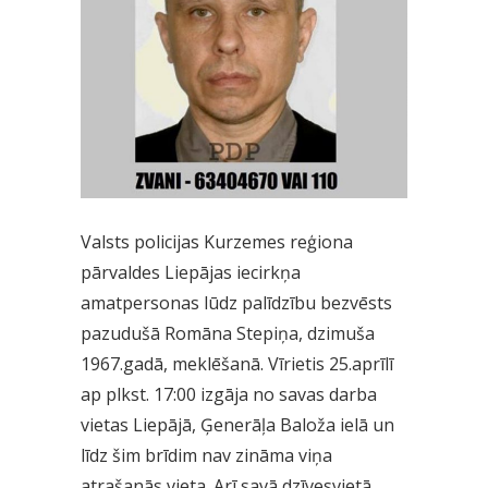
Valsts policijas Kurzemes reģiona
pārvaldes Liepājas iecirkņa
amatpersonas lūdz palīdzību bezvēsts
pazudušā Romāna Stepiņa, dzimuša
1967.gadā, meklēšanā. Vīrietis 25.aprīlī
ap plkst. 17:00 izgāja no savas darba
vietas Liepājā, Ģenerāļa Baloža ielā un
līdz šim brīdim nav zināma viņa
atrašanās vieta. Arī savā dzīvesvietā