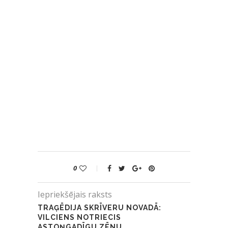
0
Iepriekšējais raksts
TRAĢĒDIJA SKRĪVERU NOVADĀ:
VILCIENS NOTRIECIS
ASTOŅGADĪGU ZĒNU