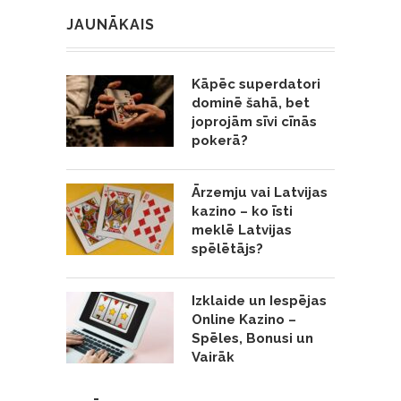
JAUNĀKAIS
Kāpēc superdatori
dominē šahā, bet
joprojām sīvi cīnās
pokerā?
Ārzemju vai Latvijas
kazino – ko īsti
meklē Latvijas
spēlētājs?
Izklaide un Iespējas
Online Kazino –
Spēles, Bonusi un
Vairāk