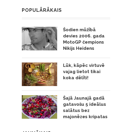
POPULĀRĀKAIS
Šodien mūžībā
devies 2006. gada
MotoGP čempions
Nikijs Heidens
Lūk, kāpēc virtuvē
vajag lietot tikai
koka dēlīti!
Šajā Jaunajā gadā
gatavošu 5 ideālus
salātus bez
majonēzes kripatas