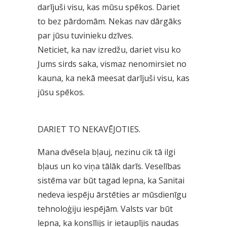
darījuši visu, kas mūsu spēkos. Dariet
to bez pārdomām. Nekas nav dārgāks
par jūsu tuvinieku dzīves.
Neticiet, ka nav izredžu, dariet visu ko
Jums sirds saka, vismaz nenomirsiet no
kauna, ka nekā meesat darījuši visu, kas
jūsu spēkos.
DARIET TO NEKAVĒJOTIES.
Mana dvēsela bļauj, nezinu cik tā ilgi
bļaus un ko viņa tālāk darīs. Veselības
sistēma var būt tagad lepna, ka Sanitai
nedeva iespēju ārstēties ar mūsdienīgu
tehnoloģiju iespējām. Valsts var būt
lepna, ka konsīlijs ir ietaupījis naudas