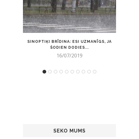
SINOPTIĶI BRĪDINA: ESI UZMANĪGS, JA
BEZ
ŠODIEN DODIES...
16/07/2019
SEKO MUMS