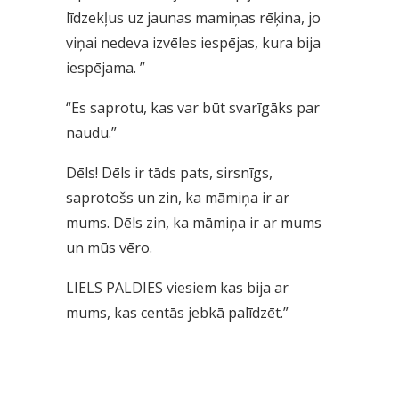
līdzekļus uz jaunas mamiņas rēķina, jo
viņai nedeva izvēles iespējas, kura bija
iespējama. ”
“Es saprotu, kas var būt svarīgāks par
naudu.”
Dēls! Dēls ir tāds pats, sirsnīgs,
saprotošs un zin, ka māmiņa ir ar
mums. Dēls zin, ka māmiņa ir ar mums
un mūs vēro.
LIELS PALDIES viesiem kas bija ar
mums, kas centās jebkā palīdzēt.”