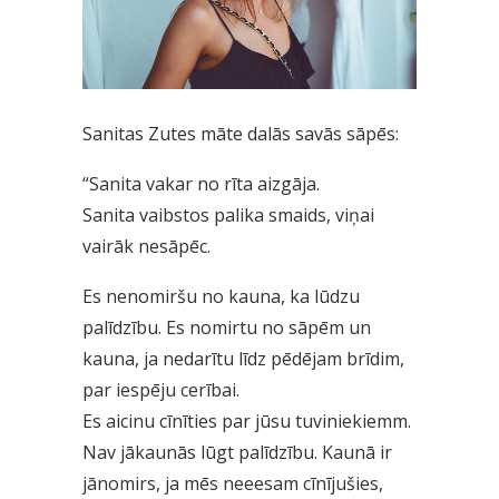
Sanitas Zutes māte dalās savās sāpēs:
“Sanita vakar no rīta aizgāja.
Sanita vaibstos palika smaids, viņai
vairāk nesāpēc.
Es nenomiršu no kauna, ka lūdzu
palīdzību. Es nomirtu no sāpēm un
kauna, ja nedarītu līdz pēdējam brīdim,
par iespēju cerībai.
Es aicinu cīnīties par jūsu tuviniekiemm.
Nav jākaunās lūgt palīdzību. Kaunā ir
jānomirs, ja mēs neeesam cīnījušies,