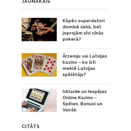
JAUNĀKAIS
Kāpēc superdatori
dominē šahā, bet
joprojām sīvi cīnās
pokerā?
Ārzemju vai Latvijas
kazino – ko īsti
meklē Latvijas
spēlētājs?
Izklaide un Iespējas
Online Kazino –
Spēles, Bonusi un
Vairāk
CITĀTS