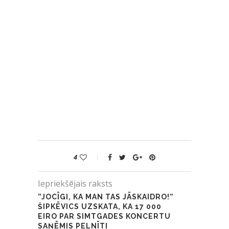
4
Iepriekšējais raksts
”JOCĪGI, KA MAN TAS JĀSKAIDRO!”
ŠIPKĒVICS UZSKATA, KA 17 000
EIRO PAR SIMTGADES KONCERTU
SAŅĒMIS PELNĪTI