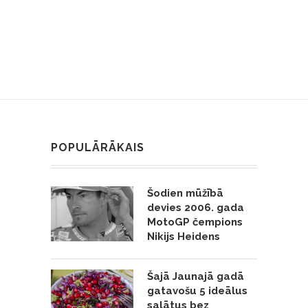
POPULĀRĀKAIS
Šodien mūžībā
devies 2006. gada
MotoGP čempions
Nikijs Heidens
Šajā Jaunajā gadā
gatavošu 5 ideālus
salātus bez