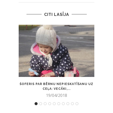
CITI LASĪJA
ŠOFERIS PAR BĒRNU NEPIESKATĪŠANU UZ
SKAU
CEĻA: VECĀKI,...
19/04/2018