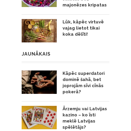
majonēzes kripatas
Lūk, kāpēc virtuvē
vajag lietot tikai
koka dēlīti!
JAUNĀKAIS
Kāpēc superdatori
dominē šahā, bet
joprojām sīvi cīnās
pokerā?
Ārzemju vai Latvijas
kazino – ko īsti
meklē Latvijas
spēlētājs?