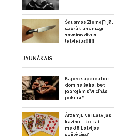
Šausmas Ziemeļīrijā,
uzbrūk un smagi
savaino divus
latviešus‼️‼️‼️
JAUNĀKAIS
Kāpēc superdatori
dominē šahā, bet
joprojām sīvi cīnās
pokerā?
Ārzemju vai Latvijas
kazino – ko īsti
meklē Latvijas
spēlētājs?