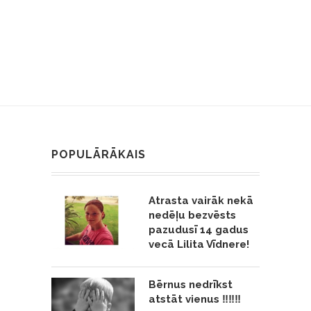
POPULĀRĀKAIS
Atrasta vairāk nekā
nedēļu bezvēsts
pazudusī 14 gadus
vecā Lilita Vīdnere!
Bērnus nedrīkst
atstāt vienus ‼️‼️‼️