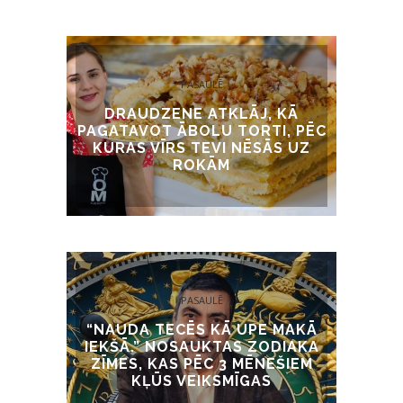
PASAULĒ
DRAUDZENE ATKLĀJ, KĀ
PAGATAVOT ĀBOLU TORTI, PĒC
KURAS VĪRS TEVI NĒSĀS UZ
ROKĀM
PASAULĒ
“NAUDA TECĒS KĀ UPE MAKĀ
IEKŠĀ.” NOSAUKTAS ZODIAKA
ZĪMES, KAS PĒC 3 MĒNEŠIEM
KĻŪS VEIKSMĪGAS