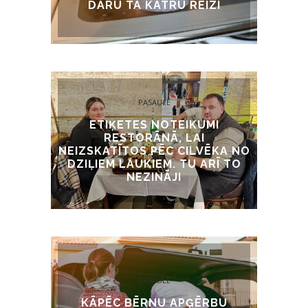
DARU TĀ KATRU REIZI
PASAULĒ
ETIĶETES NOTEIKUMI
RESTORĀNĀ, LAI
NEIZSKATĪTOS PĒC CILVĒKA NO
DZIĻIEM LAUKIEM. TU ARĪ TO
NEZINĀJI
PASAULĒ
KĀPĒC BĒRNU APĢĒRBU