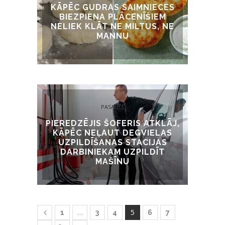
KĀPĒC GUDRAS SAIMNIECES
BIEZPIENA PLĀCENĪŠIEM
NELIEK KLĀT NE MILTUS, NE
MANNU
PASAULĒ
PIEREDZĒJIS ŠOFERIS ATKLĀJ,
KĀPĒC NEĻAUT DEGVIELAS
UZPILDĪŠANAS STACIJAS
DARBINIEKAM UZPILDĪT
MAŠĪNU
…
5
1
3
4
6
7