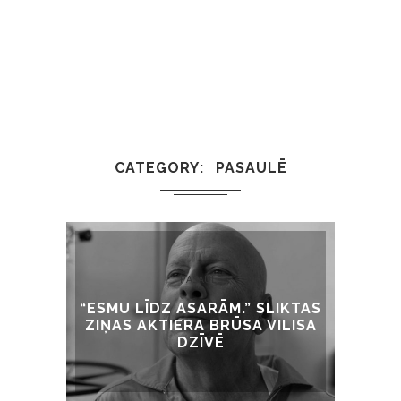
CATEGORY
PASAULĒ
PASAULĒ
“ESMU LĪDZ ASARĀM.” SLIKTAS
ZIŅAS AKTIERA BRŪSA VILISA
DZĪVĒ