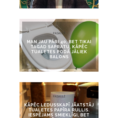
PASAULĒ
MAN JAU PĀRI 40, BET TIKAI
TAGAD SAPRATU, KĀPĒC
TUALETES PODĀ JĀLIEK
BALONS
PASAULĒ
KĀPĒC LEDUSSKAPĪ JĀATSTĀJ
TUALETES PAPĪRA RULLIS.
IESPĒJAMS SMIEKLĪGI, BET