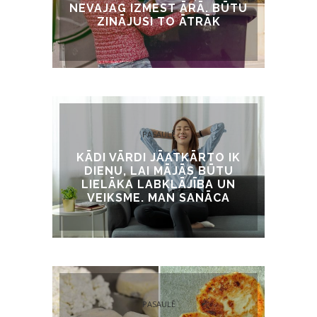
NEVAJAG IZMEST ĀRĀ. BŪTU
ZINĀJUSI TO ĀTRĀK
PASAULĒ
KĀDI VĀRDI JĀATKĀRTO IK
DIENU, LAI MĀJĀS BŪTU
LIELĀKA LABKLĀJĪBA UN
VEIKSME. MAN SANĀCA
PASAULĒ