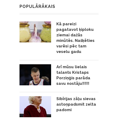
POPULĀRĀKAIS
Kā pareizi
pagatavot ķiploku
ziemai dažās
minūtēs. Našķēties
varēsi pēc tam
veselu gadu
Arī mūsu lielais
talants Kristaps
Porziņģis parāda
savu nostāju‼️‼️‼️
Sibīrijas zāļu sievas
astoņpadsmit zelta
padomi