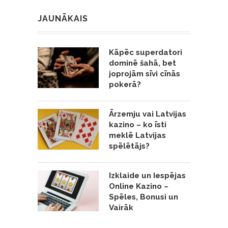
JAUNĀKAIS
Kāpēc superdatori
dominē šahā, bet
joprojām sīvi cīnās
pokerā?
Ārzemju vai Latvijas
kazino – ko īsti
meklē Latvijas
spēlētājs?
Izklaide un Iespējas
Online Kazino –
Spēles, Bonusi un
Vairāk