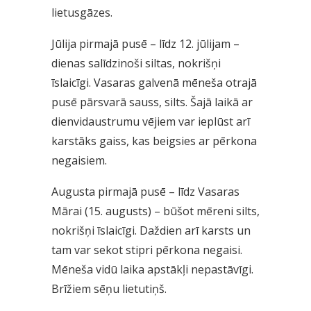
lietusgāzes.
Jūlija pirmajā pusē – līdz 12. jūlijam –
dienas salīdzinoši siltas, nokrišņi
īslaicīgi. Vasaras galvenā mēneša otrajā
pusē pārsvarā sauss, silts. Šajā laikā ar
dienvidaustrumu vējiem var ieplūst arī
karstāks gaiss, kas beigsies ar pērkona
negaisiem.
Augusta pirmajā pusē – līdz Vasaras
Mārai (15. augusts) – būšot mēreni silts,
nokrišņi īslaicīgi. Daždien arī karsts un
tam var sekot stipri pērkona negaisi.
Mēneša vidū laika apstākļi nepastāvīgi.
Brīžiem sēņu lietutiņš.