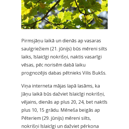
Pirmsjāņu laikā un dienās ap vasaras
saulgriežiem (21. jūnijs) būs mēreni silts
laiks, īslaicīgi nokrišņi, naktis vasarīgi
vēsas, pēc norisēm dabā laiku
prognozējis dabas pētnieks Vilis Bukšs.
Viņa interneta mājas lapā lasāms, ka
Jāņu laikā būs dažviet īslaicīgi nokrišņi,
vējains, dienās ap plus 20, 24, bet naktīs
plus 10, 15 grādu. Mēneša beigās ap
Pēteriem (29. jūnijs) mēreni silts,
nokrišņi īslaicīgi un dažviet pērkona