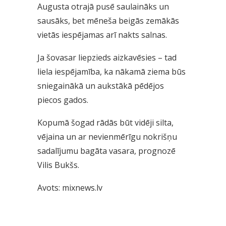
Augusta otrajā pusē saulaināks un
sausāks, bet mēneša beigās zemākās
vietās iespējamas arī nakts salnas.
Ja šovasar liepzieds aizkavēsies – tad
liela iespējamība, ka nākamā ziema būs
sniegainākā un aukstākā pēdējos
piecos gados.
Kopumā šogad rādās būt vidēji silta,
vējaina un ar nevienmērīgu nokrišņu
sadalījumu bagāta vasara, prognozē
Vilis Bukšs.
Avots: mixnews.lv