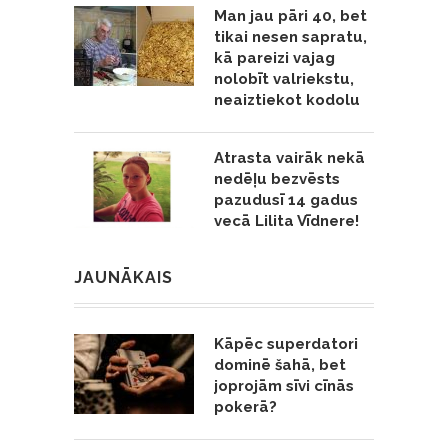
Man jau pāri 40, bet
tikai nesen sapratu,
kā pareizi vajag
nolobīt valriekstu,
neaiztiekot kodolu
Atrasta vairāk nekā
nedēļu bezvēsts
pazudusī 14 gadus
vecā Lilita Vīdnere!
JAUNĀKAIS
Kāpēc superdatori
dominē šahā, bet
joprojām sīvi cīnās
pokerā?