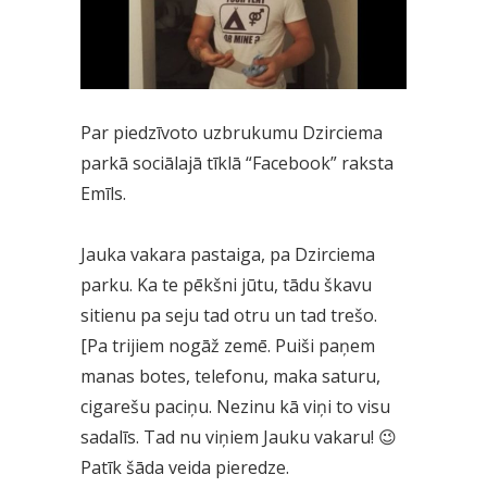
Par piedzīvoto uzbrukumu Dzirciema
parkā sociālajā tīklā “Facebook” raksta
Emīls.
Jauka vakara pastaiga, pa Dzirciema
parku. Ka te pēkšni jūtu, tādu škavu
sitienu pa seju tad otru un tad trešo.
[Pa trijiem nogāž zemē. Puiši paņem
manas botes, telefonu, maka saturu,
cigarešu paciņu. Nezinu kā viņi to visu
sadalīs. Tad nu viņiem Jauku vakaru! 😉
Patīk šāda veida pieredze.