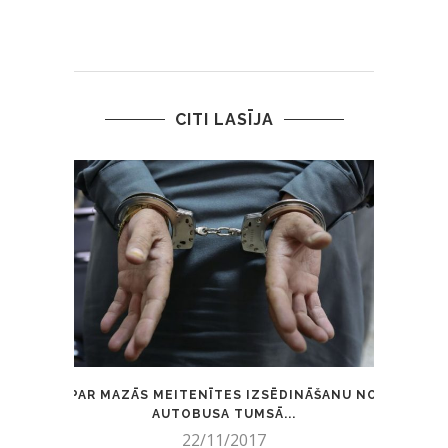
CITI LASĪJA
PAR MAZĀS MEITENĪTES IZSĒDINĀŠANU NO
RĪDZ
AUTOBUSA TUMSĀ...
22/11/2017