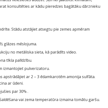
, varat konsultēties ar kādu pieredzes bagātāku dārznieku
drīte. Stādu atstājiet atsegtu pie zemes apmēram
 ½ glāzes mēslojuma.
ciju no metāliska sieta, kā parādīts video.
na tīkla palīdzību.
 izmantojiet pulverizatoru.
 apstrādājiet ar 2 – 3 ēdamkarotēm amonija sulfāta.
ina ar ūdeni.
jušies par 30% .
Saldēšana vai zema temperatūra izmaina tomātu garšu.