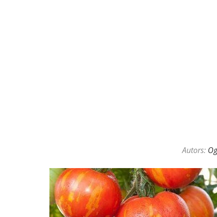
KAZINO DĪLERU APSLĒPTĀ VAL
Autors:
O