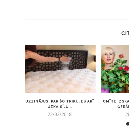
CI
UZZINĀJUSI PAR ŠO TRIKU, ES ARĪ
OMĪTE IZSKA
UZKAISĪJU...
ĢERĀN
22/02/2018
2