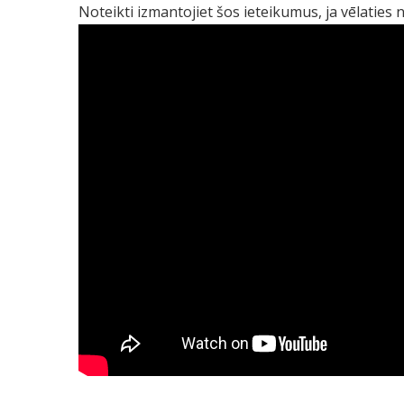
Noteikti izmantojiet šos ieteikumus, ja vēlaties