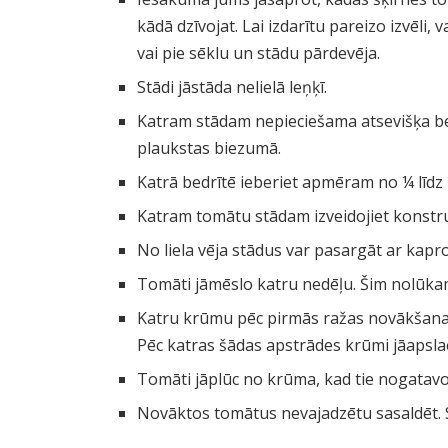
kādā dzīvojat. Lai izdarītu pareizo izvēli
vai pie sēklu un stādu pārdevēja.
Stādi jāstāda nelielā leņķī.
Katram stādam nepieciešama atsevišķa be
plaukstas biezumā.
Katrā bedrītē ieberiet apmēram no ¼ līdz
Katram tomātu stādam izveidojiet konstruk
No liela vēja stādus var pasargāt ar kapro
Tomāti jāmēslo katru nedēļu. Šim nolūkam
Katru krūmu pēc pirmās ražas novākšanas
Pēc katras šādas apstrādes krūmi jāapslac
Tomāti jāplūc no krūma, kad tie nogatavo
Novāktos tomātus nevajadzētu sasaldēt. 