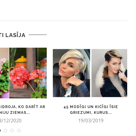
TI LASĪJA
IDROJA, KO DARĪT AR
45 MODĪGI UN KIČĪGI ĪSIE
IJU ZIEMAS...
GRIEZUMI, KURUS...
8/12/2020
19/03/2019