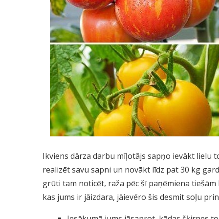
Ikviens dārza darbu mīļotājs sapņo ievākt lielu 
realizēt savu sapni un novākt līdz pat 30 kg gar
grūti tam noticēt, raža pēc šī paņēmiena tiešām b
kas jums ir jāizdara, jāievēro šis desmit soļu prin
Iesākumā jums jāsaprot, kādas šķirnes tom