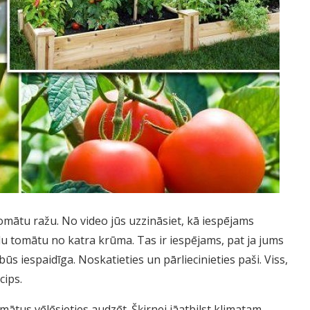
tomātu ražu. No video jūs uzzināsiet, kā iespējams
du tomātu no katra krūma. Tas ir iespējams, pat ja jums
ūs iespaidīga. Noskatieties un pārliecinieties paši. Viss,
cips.
ātus vēlēsieties audzēt. Šķirnei jāatbilst klimatam,