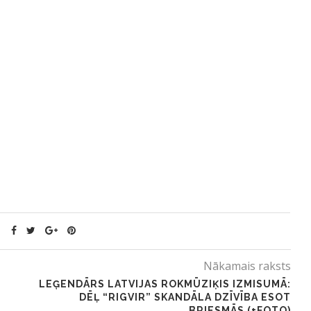
Nākamais raksts
LEĢENDĀRS LATVIJAS ROKMŪZIĶIS IZMISUMĀ:
DĒĻ “RIGVIR” SKANDĀLA DZĪVĪBA ESOT
BRIESMĀS (+FOTO)