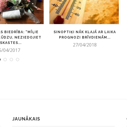
S BIEDRĪBA: “MĪĻIE
SINOPTIĶI NĀK KLAJĀ AR LAIKA
 LŪDZU, NEZIEDOJIET
PROGNOZI BRĪVDIENĀM...
SKASTES...
27/04/2018
5/04/2017
JAUNĀKAIS