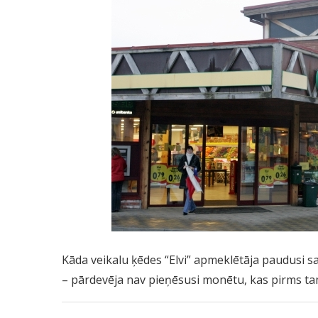
Kāda veikalu ķēdes “Elvi” apmeklētāja paudusi sa
– pārdevēja nav pieņēsusi monētu, kas pirms tam 