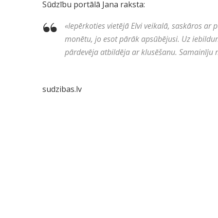
Sūdzību portālā Jana raksta:
«
Iepērkoties vietējā Elvi veikalā, saskāros 
monētu, jo esot pārāk apsūbējusi. Uz iebildu
pārdevēja atbildēja ar klusēšanu. Samainīju
sudzibas.lv