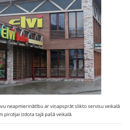
vu neapmierinātību ar viņapsprāt slikto servisu veikalā
pircējai izdota tajā pašā veikalā.