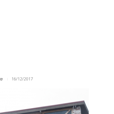
ODA – DAŽĀDI SIGNĀLI UN...
ga
16/12/2017