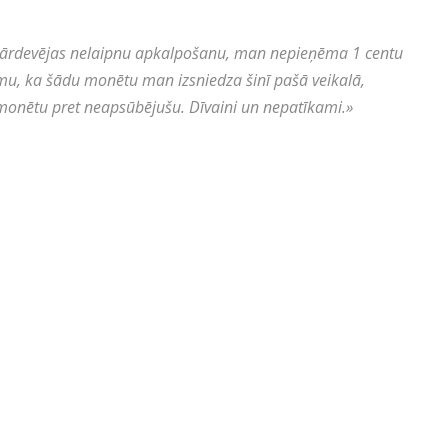
ar pārdevējas nelaipnu apkalpošanu, man nepieņēma 1 centu
mu, ka šādu monētu man izsniedza šinī pašā veikalā,
 monētu pret neapsūbējušu. Dīvaini un nepatīkami.
»