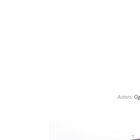
KAZINO DĪLERU APSLĒPTĀ VAL
Autors:
O