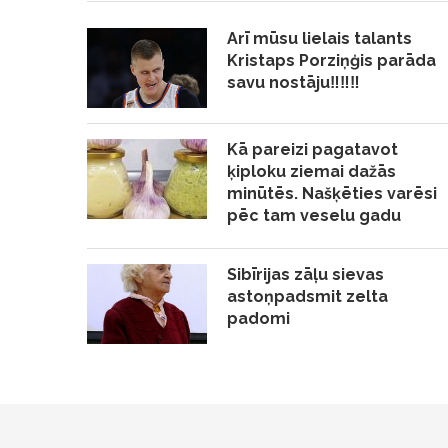
Arī mūsu lielais talants
Kristaps Porziņģis parāda
savu nostāju‼️‼️‼️
Kā pareizi pagatavot
ķiploku ziemai dažās
minūtēs. Našķēties varēsi
pēc tam veselu gadu
Sibīrijas zāļu sievas
astoņpadsmit zelta
padomi