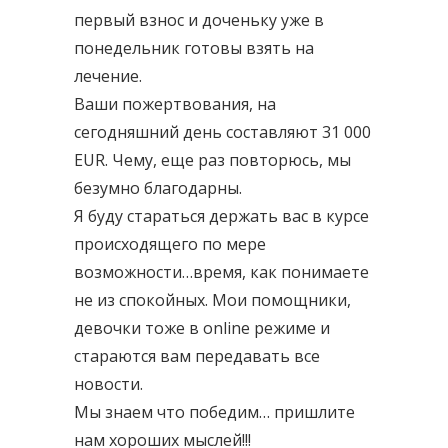
первый взнос и доченьку уже в
понедельник готовы взять на
лечение.
Ваши пожертвования, на
сегодняшний день составляют 31 000
EUR. Чему, еще раз повторюсь, мы
безумно благодарны.
Я буду стараться держать вас в курсе
происходящего по мере
возможности…время, как понимаете
не из спокойных. Мои помощники,
девочки тоже в online режиме и
стараются вам передавать все
новости.
Мы знаем что победим… пришлите
нам хороших мыслей!!!