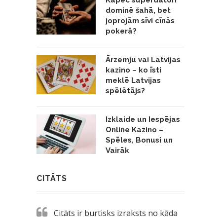
dominē šahā, bet
joprojām sīvi cīnās
pokerā?
Ārzemju vai Latvijas
kazino – ko īsti
meklē Latvijas
spēlētājs?
Izklaide un Iespējas
Online Kazino –
Spēles, Bonusi un
Vairāk
CITĀTS
Citāts ir burtisks izraksts no kāda