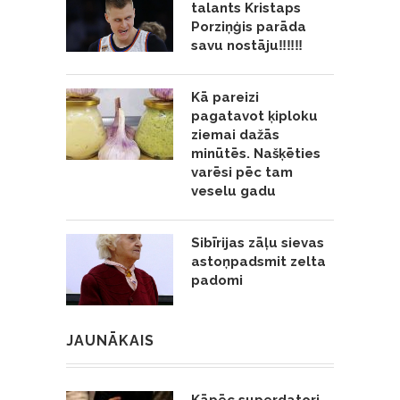
talants Kristaps
Porziņģis parāda
savu nostāju‼️‼️‼️
Kā pareizi
pagatavot ķiploku
ziemai dažās
minūtēs. Našķēties
varēsi pēc tam
veselu gadu
Sibīrijas zāļu sievas
astoņpadsmit zelta
padomi
JAUNĀKAIS
Kāpēc superdatori