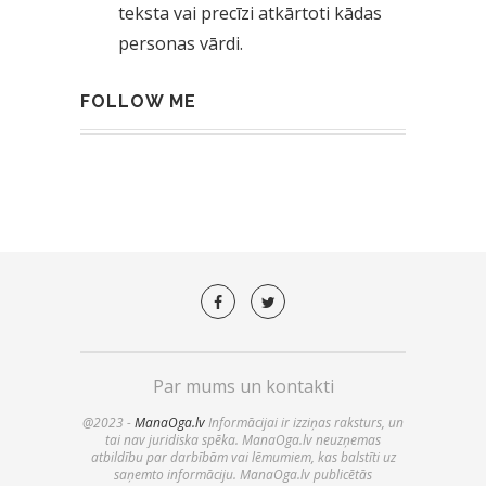
teksta vai precīzi atkārtoti kādas
personas vārdi.
FOLLOW ME
Par mums un kontakti
@2023 -
ManaOga.lv
Informācijai ir izziņas raksturs, un
tai nav juridiska spēka. ManaOga.lv neuzņemas
atbildību par darbībām vai lēmumiem, kas balstīti uz
saņemto informāciju. ManaOga.lv publicētās