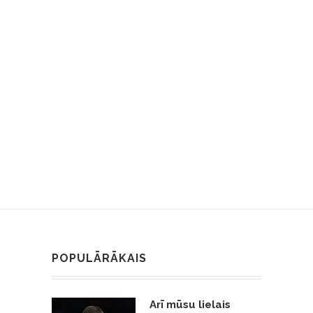
POPULĀRĀKAIS
Arī mūsu lielais