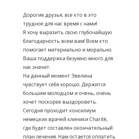
Дорогие друзья, все кто в это
трудное для нас время с нами!
Я хочу выразить свою глубочайшую
благодарность всем вам! Всем кто
помогает материально и морально.
Ваша поддержка безумно много для
нас значит.
На данный момент Эвелина
чувствует себя хорошо. Держится
большим молодцом и очень, очень
хочет поскорее выздороветь.
Сегодня проходит консилиум
немецких врачей клиники Charitè,
где будет составлен окончательный
план лечения. Нам остается оплатить