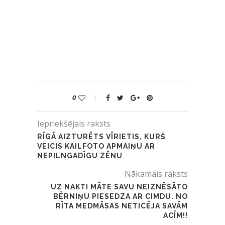
0
Iepriekšējais raksts
RĪGĀ AIZTURĒTS VĪRIETIS, KURŠ
VEICIS KAILFOTO APMAIŅU AR
NEPILNGADĪGU ZĒNU
Nākamais raksts
UZ NAKTI MĀTE SAVU NEIZNĒSĀTO
BĒRNIŅU PIESEDZA AR CIMDU. NO
RĪTA MEDMĀSAS NETICĒJA SAVĀM
ACĪM!!