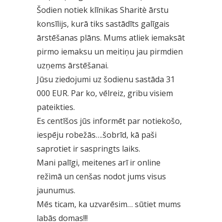
Šodien notiek klīnikas Sharitè ārstu
konsīlijs, kurā tiks sastādīts galīgais
ārstēšanas plāns. Mums atliek iemaksāt
pirmo iemaksu un meitiņu jau pirmdien
uzņems ārstēšanai.
Jūsu ziedojumi uz šodienu sastāda 31
000 EUR. Par ko, vēlreiz, gribu visiem
pateikties.
Es centīšos jūs informēt par notiekošo,
iespēju robežās….šobrīd, kā paši
saprotiet ir saspringts laiks.
Mani palīgi, meitenes arī ir online
režìmā un cenšas nodot jums visus
jaunumus.
Mēs ticam, ka uzvarēsim… sūtiet mums
labās domas!!!