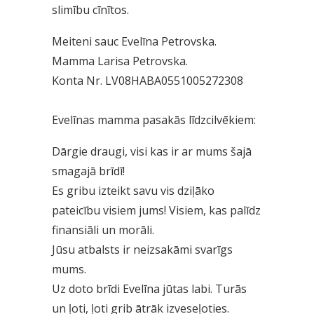
slimību cīnītos.
Meiteni sauc Evelīna Petrovska.
Mamma Larisa Petrovska.
Konta Nr. LV08HABA0551005272308
Evelīnas mamma pasakās līdzcilvēkiem:
Dārgie draugi, visi kas ir ar mums šajā
smagajā brīdī!
Es gribu izteikt savu vis dziļāko
pateicību visiem jums! Visiem, kas palīdz
finansiāli un morāli.
Jūsu atbalsts ir neizsakāmi svarīgs
mums.
Uz doto brīdi Evelīna jūtas labi. Turās
un ļoti, ļoti grib ātrāk izveseļoties.