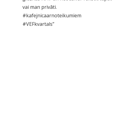
vai man privāti.
#kafejnicaarnoteikumiem
#VEFkvartals”