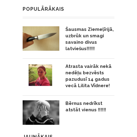
POPULĀRĀKAIS
Šausmas Ziemeļīrijā,
uzbrūk un smagi
savaino divus
latviešus‼️‼️‼️
Atrasta vairāk nekā
nedēļu bezvēsts
pazudusī 14 gadus
vecā Lilita Vīdnere!
Bērnus nedrīkst
atstāt vienus ‼️‼️‼️
JAUNĀKAIS