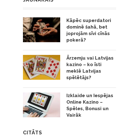
Kāpēc superdatori
dominē šahā, bet
joprojām sīvi cīnās
pokerā?
Ārzemju vai Latvijas
kazino – ko īsti
meklē Latvijas
spēlētājs?
Izklaide un Iespējas
Online Kazino –
Spēles, Bonusi un
Vairāk
CITĀTS