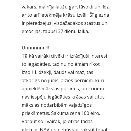
vakars, mainīja ļaužu garstāvokli un līdz
ar to arī ietekmēja krāsu izvēli. Šī glezna
ir pieredzējusi visdažādākos stāstus un
emocijas, tapusi 37 dienu laikā.
Unnnnnnn!!!!
Tā kā vairāki cilvēki ir izrādījuši interesi
to iegādāties, tad nu nolēmām rīkot
izsoli. Līdzekļi, daudz vai maz, tas
atkarīgs no jums, aizies bērniem, kuri
apmeklē mākslas pulciņus, un kuriem
nav iespēju iegādāties krāsas vai citus
mākslas nodarbībām vajadzīgos
priekšmetus. Sākuma cena 100 eiro.
Varbūt soli vairāk, jo otras tādas
gleznas NAV un nebūs.var rakstīt tepat