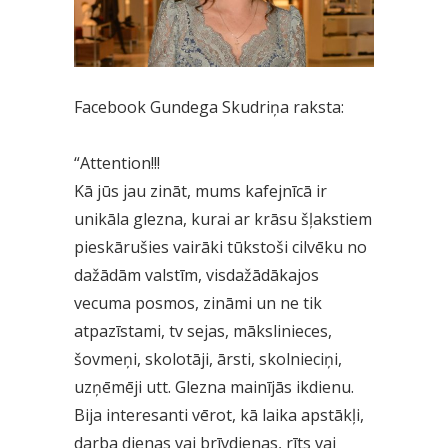
Facebook Gundega Skudriņa raksta:
“Attention!!!
Kā jūs jau zināt, mums kafejnīcā ir
unikāla glezna, kurai ar krāsu šļakstiem
pieskārušies vairāki tūkstoši cilvēku no
dažādām valstīm, visdažādākajos
vecuma posmos, zināmi un ne tik
atpazīstami, tv sejas, mākslinieces,
šovmeņi, skolotāji, ārsti, skolnieciņi,
uzņēmēji utt. Glezna mainījās ikdienu.
Bija interesanti vērot, kā laika apstākļi,
darba dienas vai brīvdienas, rīts vai