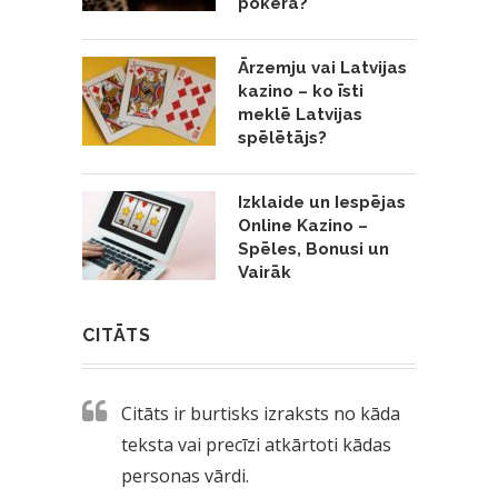
pokerā?
Ārzemju vai Latvijas
kazino – ko īsti
meklē Latvijas
spēlētājs?
Izklaide un Iespējas
Online Kazino –
Spēles, Bonusi un
Vairāk
CITĀTS
Citāts ir burtisks izraksts no kāda
teksta vai precīzi atkārtoti kādas
personas vārdi.