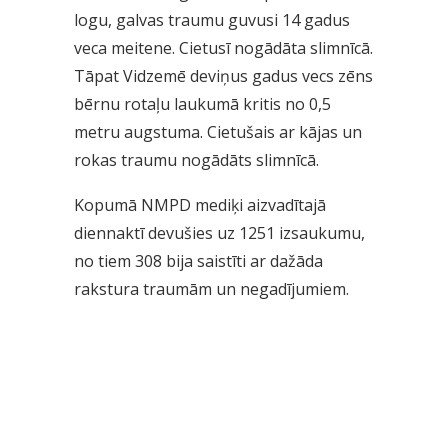
logu, galvas traumu guvusi 14 gadus
veca meitene. Cietusī nogādāta slimnīcā.
Tāpat Vidzemē deviņus gadus vecs zēns
bērnu rotaļu laukumā kritis no 0,5
metru augstuma. Cietušais ar kājas un
rokas traumu nogādāts slimnīcā.
Kopumā NMPD mediķi aizvadītajā
diennaktī devušies uz 1251 izsaukumu,
no tiem 308 bija saistīti ar dažāda
rakstura traumām un negadījumiem.