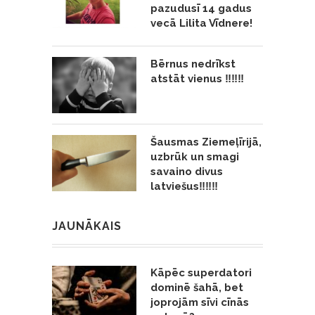
pazudusī 14 gadus
vecā Lilita Vīdnere!
Bērnus nedrīkst
atstāt vienus ‼️‼️‼️
Šausmas Ziemeļīrijā,
uzbrūk un smagi
savaino divus
latviešus‼️‼️‼️
JAUNĀKAIS
Kāpēc superdatori
dominē šahā, bet
joprojām sīvi cīnās