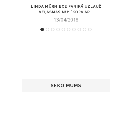
LINDA MŪRNIECE PANIKĀ UZLAUŽ
MĀM
VEĻASMAŠĪNU: “KOPĀ AR...
13/04/2018
SEKO MUMS