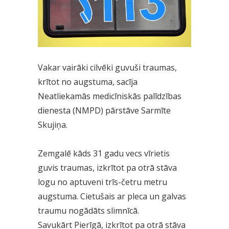
Vakar vairāki cilvēki guvuši traumas,
krītot no augstuma, sacīja
Neatliekamās medicīniskās palīdzības
dienesta (NMPD) pārstāve Sarmīte
Skujiņa.
Zemgalē kāds 31 gadu vecs vīrietis
guvis traumas, izkrītot pa otrā stāva
logu no aptuveni trīs-četru metru
augstuma. Cietušais ar pleca un galvas
traumu nogādāts slimnīcā.
Savukārt Pierīgā, izkrītot pa otrā stāva