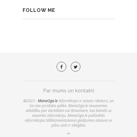
FOLLOW ME
Par mums un kontakti
@2023 -
ManaOga.lv
Informācijai ir izziņas raksturs, un
tai nav juridiska spēka. ManaOga.lv neuzņemas
atbildību par darbībām vai lēmumiem, kas balstīti uz
saņemto informāciju. ManaOga.lv publicētās
informācijas tālākizmantošanas gadījumos atsauce ar
pilnu saiti ir obligāta.