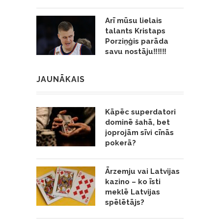
Arī mūsu lielais
talants Kristaps
Porziņģis parāda
savu nostāju‼️‼️‼️
JAUNĀKAIS
Kāpēc superdatori
dominē šahā, bet
joprojām sīvi cīnās
pokerā?
Ārzemju vai Latvijas
kazino – ko īsti
meklē Latvijas
spēlētājs?