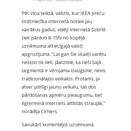
Pēc viņa teiktā, valstīs, kur IKEA preču
tirdzniecība internetā notiek jau
vairākus gadus, vidēji internetā šobrīd
tiek pārdoti 8-15% no kopējā
uzņēmuma attiecīgajā valstī
apgrozījuma. “Lai gan šie skaitļi varētu
nešķist tik lieli, jāatzīmē, ka tieši šajā
segmentā ir vērojama izaugsme, nevis
tradicionālajos veikalos. Protams, ja
atver pilnīgi jaunu veikalu, tas dos
pārdošanas apmēru pieaugumu, bet
ilgtermiņā internets attīstās straujāk,”
norādīja Cīrhers.
Savukārt komentējot uzņēmuma