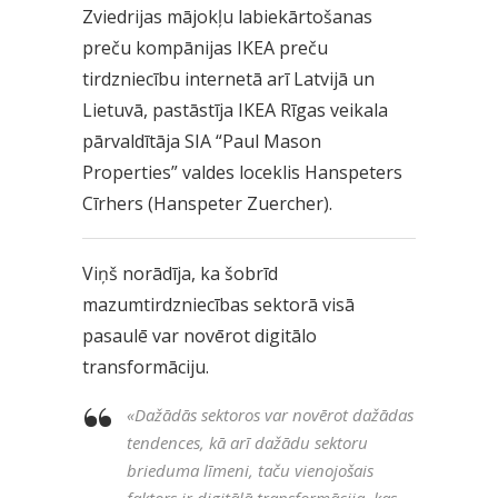
Zviedrijas mājokļu labiekārtošanas
preču kompānijas IKEA preču
tirdzniecību internetā arī Latvijā un
Lietuvā, pastāstīja IKEA Rīgas veikala
pārvaldītāja SIA “Paul Mason
Properties” valdes loceklis Hanspeters
Cīrhers (Hanspeter Zuercher).
Viņš norādīja, ka šobrīd
mazumtirdzniecības sektorā visā
pasaulē var novērot digitālo
transformāciju.
«
Dažādās sektoros var novērot dažādas
tendences, kā arī dažādu sektoru
brieduma līmeni, taču vienojošais
faktors ir digitālā transformācija, kas