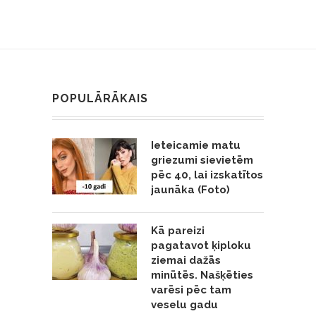
POPULĀRĀKAIS
Ieteicamie matu
griezumi sievietēm
pēc 40, lai izskatītos
jaunāka (Foto)
Kā pareizi
pagatavot ķiploku
ziemai dažās
minūtēs. Našķēties
varēsi pēc tam
veselu gadu