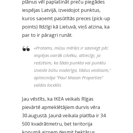
plānus vēl paplašināt preču piegādes
iespējas Latvijā, izveidojot punktus,
kuros saņemt pasūtītās preces (pick-up
points) līdzīgi kā Lietuvā, viņš atzina, ka
par to ir pāragri runāt.
«
Protams, mūsu mērķis ir sasniegt pēc
iespējas vairāk cilvēku, attiecīgi, ja
redzēsim, ka šāda punkta vai punktu
izveide būtu noderīga, tādus veidosim,”
apliecināja “Paul Mason Properties”
valdes loceklis
Jau vēstīts, ka IKEA veikals Rīgas
pievārtē apmeklētājiem durvis vēra
30.augustā. Jaunā veikala platība ir 34
500 kvadrātmetru, bet teritorija
kopumā aizņem desmit hektārus.