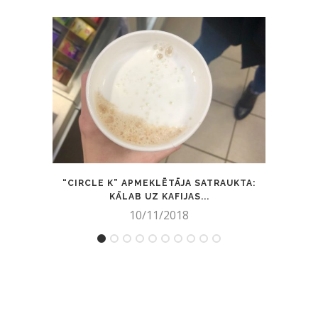
“CIRCLE K” APMEKLĒTĀJA SATRAUKTA:
ĀRST
KĀLAB UZ KAFIJAS...
10/11/2018