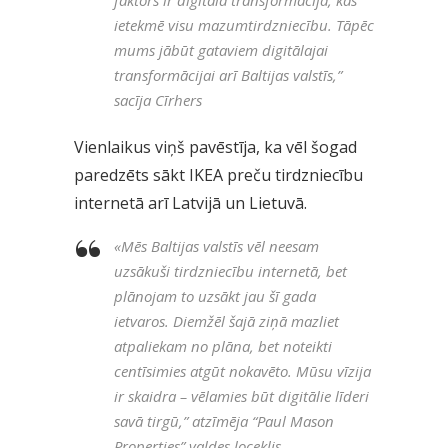
ietekmē visu mazumtirdzniecību. Tāpēc
mums jābūt gataviem digitālajai
transformācijai arī Baltijas valstīs,”
sacīja Cīrhers
Vienlaikus viņš pavēstīja, ka vēl šogad
paredzēts sākt IKEA preču tirdzniecību
internetā arī Latvijā un Lietuvā.
«
Mēs Baltijas valstīs vēl neesam
uzsākuši tirdzniecību internetā, bet
plānojam to uzsākt jau šī gada
ietvaros. Diemžēl šajā ziņā mazliet
atpaliekam no plāna, bet noteikti
centīsimies atgūt nokavēto. Mūsu vīzija
ir skaidra – vēlamies būt digitālie līderi
savā tirgū,” atzīmēja “Paul Mason
Properties” valdes loceklis