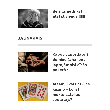
Bērnus nedrīkst
atstāt vienus ‼️‼️‼️
JAUNĀKAIS
Kāpēc superdatori
dominē šahā, bet
joprojām sīvi cīnās
pokerā?
Ārzemju vai Latvijas
kazino – ko īsti
meklē Latvijas
spēlētājs?