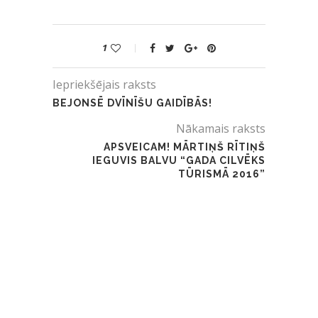
1
Iepriekšējais raksts
BEJONSĒ DVĪNĪŠU GAIDĪBĀS!
Nākamais raksts
APSVEICAM! MĀRTIŅŠ RĪTIŅŠ
IEGUVIS BALVU “GADA CILVĒKS
TŪRISMĀ 2016”