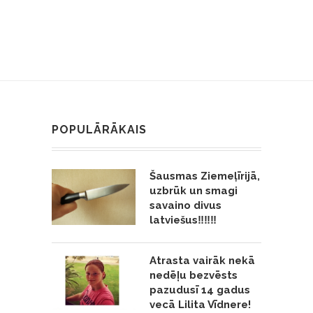
POPULĀRĀKAIS
Šausmas Ziemeļīrijā,
uzbrūk un smagi
savaino divus
latviešus‼️‼️‼️
Atrasta vairāk nekā
nedēļu bezvēsts
pazudusī 14 gadus
vecā Lilita Vīdnere!