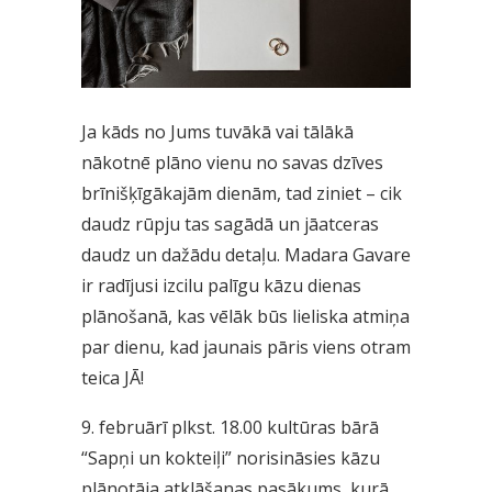
Ja kāds no Jums tuvākā vai tālākā
nākotnē plāno vienu no savas dzīves
brīnišķīgākajām dienām, tad ziniet – cik
daudz rūpju tas sagādā un jāatceras
daudz un dažādu detaļu. Madara Gavare
ir radījusi izcilu palīgu kāzu dienas
plānošanā, kas vēlāk būs lieliska atmiņa
par dienu, kad jaunais pāris viens otram
teica JĀ!
9. februārī plkst. 18.00 kultūras bārā
“Sapņi un kokteiļi” norisināsies kāzu
plānotāja atklāšanas pasākums, kurā