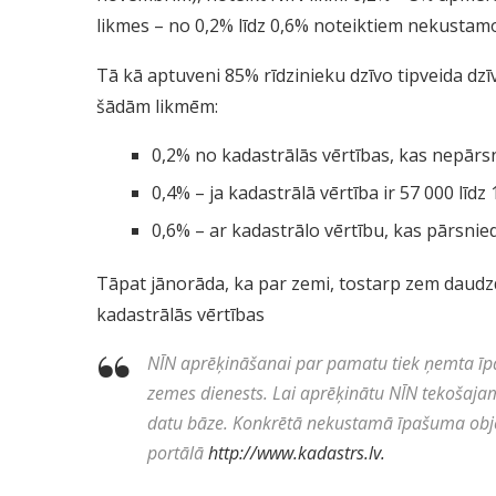
likmes – no 0,2% līdz 0,6% noteiktiem nekustam
Tā kā aptuveni 85% rīdzinieku dzīvo tipveida dzī
šādām likmēm:
0,2% no kadastrālās vērtības, kas nepārs
0,4% – ja kadastrālā vērtība ir 57 000 līdz 
0,6% – ar kadastrālo vērtību, kas pārsnied
Tāpat jānorāda, ka par zemi, tostarp zem daudz
kadastrālās vērtības
NĪN aprēķināšanai par pamatu tiek ņemta īpa
zemes dienests. Lai aprēķinātu NĪN tekošaja
datu bāze. Konkrētā nekustamā īpašuma obje
portālā
http://www.kadastrs.lv.