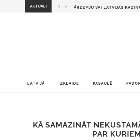
KĀPĒC SUPERDATORI DOMINĒ Š
AKTUĀLI
ĀRZEMJU VAI LATVIJAS KAZINO
IZKLAIDE UN IESPĒJAS ONLIN
KĀ ORGANIZĒT PRIVĀTAS SPO
KĀ ATPAZĪT UN IZVAIRĪTIES 
VISU LAIKU POPULĀRĀKĀS R
VEICINIET SAVU RADOŠUMU: 
POPULĀRĀKĀS E-SPORTS SPĒ
POPULĀRĀKIE IZKLAIDES VEI
KAZINO DĪLERU APSLĒPTĀ VAL
KĀPĒC SUPERDATORI DOMINĒ Š
ĀRZEMJU VAI LATVIJAS KAZINO
LATVIJĀ
IZKLAIDE
PASAULĒ
PADO
IZKLAIDE UN IESPĒJAS ONLIN
KĀ ORGANIZĒT PRIVĀTAS SPO
KĀ ATPAZĪT UN IZVAIRĪTIES 
VISU LAIKU POPULĀRĀKĀS R
VEICINIET SAVU RADOŠUMU: 
KĀ SAMAZINĀT NEKUSTAMĀ
POPULĀRĀKĀS E-SPORTS SPĒ
PAR KURIEM
POPULĀRĀKIE IZKLAIDES VEI