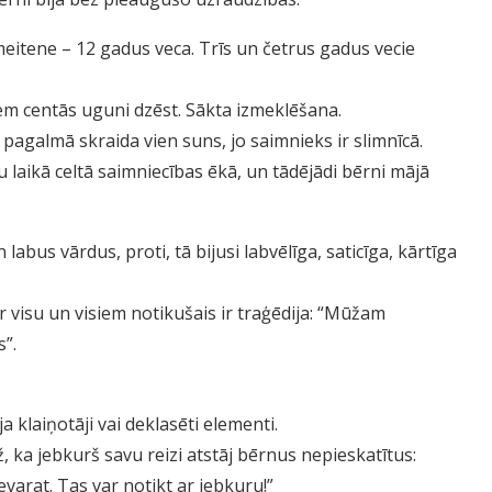
meitene – 12 gadus veca. Trīs un četrus gadus vecie
iem centās uguni dzēst. Sākta izmeklēšana.
agalmā skraida vien suns, jo saimnieks ir slimnīcā.
 laikā celtā saimniecības ēkā, un tādējādi bērni mājā
labus vārdus, proti, tā bijusi labvēlīga, saticīga, kārtīga
r visu un visiem notikušais ir traģēdija: “Mūžam
”.
 klaiņotāji vai deklasēti elementi.
ka jebkurš savu reizi atstāj bērnus nepieskatītus:
varat. Tas var notikt ar jebkuru!”