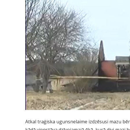
Atkal traģiska ugunsnelaime izdzēsusi mazu bēr
kādā vienstāva dzīvojamajā ēkā, kurā divi mazi 