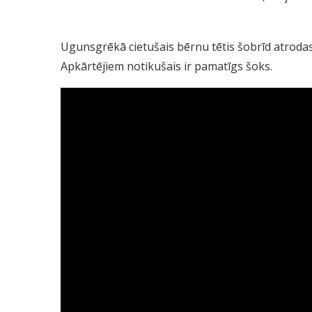
Ugunsgrēkā cietušais bērnu tētis šobrīd atrodas 
Apkārtējiem notikušais ir pamatīgs šoks.