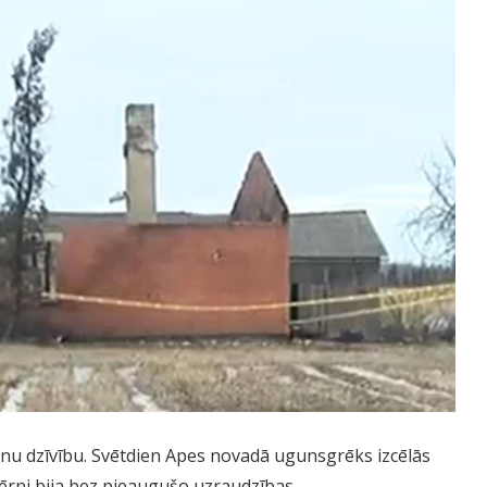
nu dzīvību. Svētdien Apes novadā ugunsgrēks izcēlās
bērni bija bez pieaugušo uzraudzības.