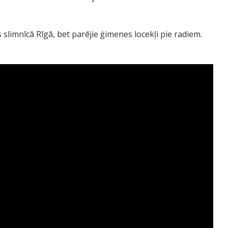
slimnīcā Rīgā, bet parējie ģimenes locekļi pie radiem.