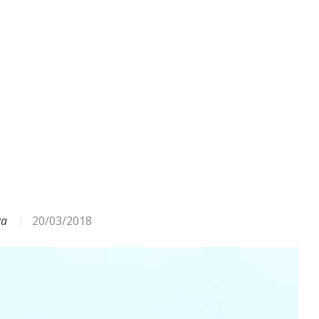
ODA – DAŽĀDI SIGNĀLI UN...
ga
20/03/2018