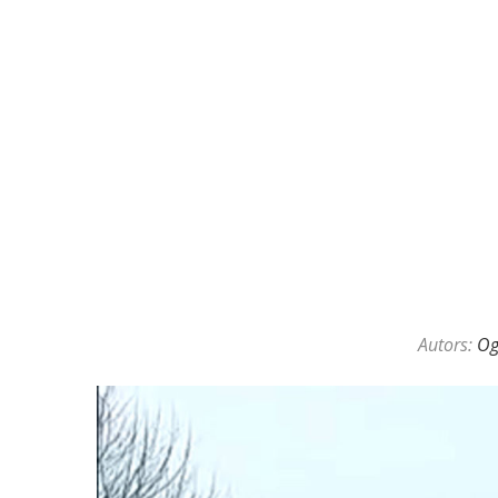
KAZINO DĪLERU APSLĒPTĀ VAL
Autors:
O