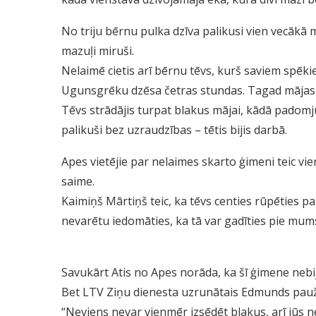
No triju bērnu pulka dzīva palikusi vien vecākā 
mazuļi miruši.
Nelaimē cietis arī bērnu tēvs, kurš saviem spēk
Ugunsgrēku dzēsa četras stundas. Tagad mājas p
Tēvs strādājis turpat blakus mājai, kādā padomju
palikuši bez uzraudzības – tētis bijis darbā.
Apes vietējie par nelaimes skarto ģimeni teic vien 
saime.
Kaimiņš Mārtiņš teic, ka tēvs centies rūpēties pa
nevarētu iedomāties, ka tā var gadīties pie mums
Savukārt Atis no Apes norāda, ka šī ģimene nebija
Bet LTV Ziņu dienesta uzrunātais Edmunds pauž, 
“Neviens nevar vienmēr izsēdēt blakus, arī jūs ne