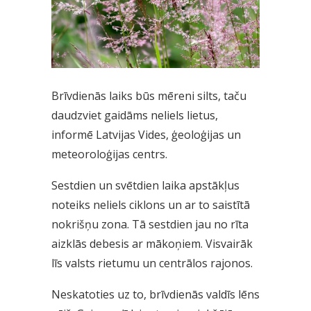
Brīvdienās laiks būs mēreni silts, taču
daudzviet gaidāms neliels lietus,
informē Latvijas Vides, ģeoloģijas un
meteoroloģijas centrs.
Sestdien un svētdien laika apstākļus
noteiks neliels ciklons un ar to saistītā
nokrišņu zona. Tā sestdien jau no rīta
aizklās debesis ar mākoņiem. Visvairāk
līs valsts rietumu un centrālos rajonos.
Neskatoties uz to, brīvdienās valdīs lēns