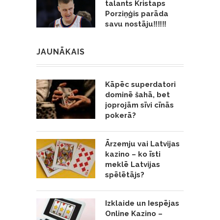
talants Kristaps
Porziņģis parāda
savu nostāju‼️‼️‼️
JAUNĀKAIS
Kāpēc superdatori
dominē šahā, bet
joprojām sīvi cīnās
pokerā?
Ārzemju vai Latvijas
kazino – ko īsti
meklē Latvijas
spēlētājs?
Izklaide un Iespējas
Online Kazino –