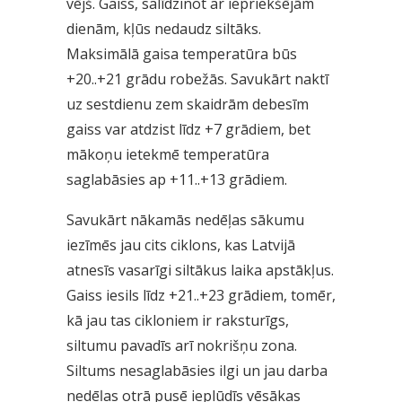
vējš. Gaiss, salīdzinot ar iepriekšējām
dienām, kļūs nedaudz siltāks.
Maksimālā gaisa temperatūra būs
+20..+21 grādu robežās. Savukārt naktī
uz sestdienu zem skaidrām debesīm
gaiss var atdzist līdz +7 grādiem, bet
mākoņu ietekmē temperatūra
saglabāsies ap +11..+13 grādiem.
Savukārt nākamās nedēļas sākumu
iezīmēs jau cits ciklons, kas Latvijā
atnesīs vasarīgi siltākus laika apstākļus.
Gaiss iesils līdz +21..+23 grādiem, tomēr,
kā jau tas cikloniem ir raksturīgs,
siltumu pavadīs arī nokrišņu zona.
Siltums nesaglabāsies ilgi un jau darba
nedēļas otrā pusē ieplūdīs vēsākas