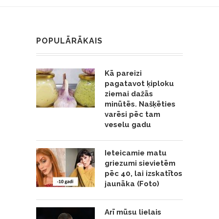
POPULĀRĀKAIS
Kā pareizi
pagatavot ķiploku
ziemai dažās
minūtēs. Našķēties
varēsi pēc tam
veselu gadu
Ieteicamie matu
griezumi sievietēm
pēc 40, lai izskatītos
jaunāka (Foto)
Arī mūsu lielais