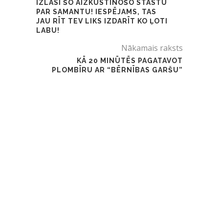
IZLASI ŠO AIZKUSTINOŠO STĀSTU
PAR SAMANTU! IESPĒJAMS, TAS
JAU RĪT TEV LIKS IZDARĪT KO ĻOTI
LABU!
Nākamais raksts
KĀ 20 MINŪTĒS PAGATAVOT
PLOMBĪRU AR “BĒRNĪBAS GARŠU”