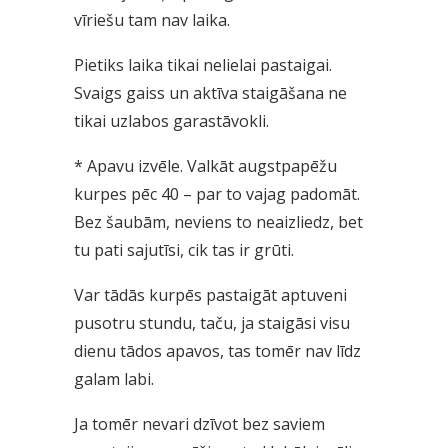
vīriešu tam nav laika.
Pietiks laika tikai nelielai pastaigai.
Svaigs gaiss un aktīva staigāšana ne
tikai uzlabos garastāvokli.
*
Apavu izvēle. Valkāt augstpapēžu
kurpes pēc 40 – par to vajag padomāt.
Bez šaubām, neviens to neaizliedz, bet
tu pati sajutīsi, cik tas ir grūti.
Var tādās kurpēs pastaigāt aptuveni
pusotru stundu, taču, ja staigāsi visu
dienu tādos apavos, tas tomēr nav līdz
galam labi.
Ja tomēr nevari dzīvot bez saviem