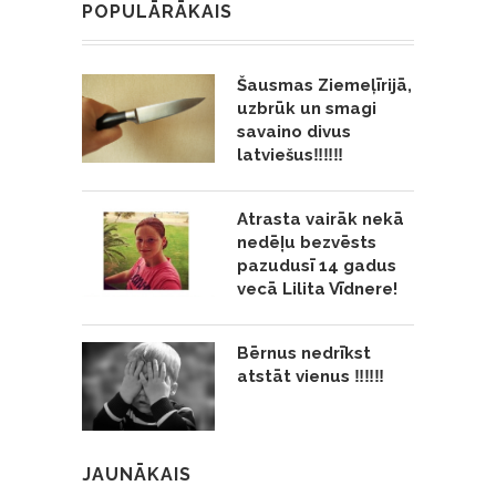
POPULĀRĀKAIS
Šausmas Ziemeļīrijā,
uzbrūk un smagi
savaino divus
latviešus‼️‼️‼️
Atrasta vairāk nekā
nedēļu bezvēsts
pazudusī 14 gadus
vecā Lilita Vīdnere!
Bērnus nedrīkst
atstāt vienus ‼️‼️‼️
JAUNĀKAIS