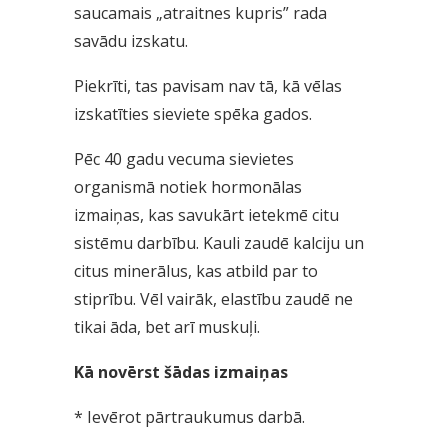
saucamais „atraitnes kupris” rada
savādu izskatu.
Piekrīti, tas pavisam nav tā, kā vēlas
izskatīties sieviete spēka gados.
Pēc 40 gadu vecuma sievietes
organismā notiek hormonālas
izmaiņas, kas savukārt ietekmē citu
sistēmu darbību. Kauli zaudē kalciju un
citus minerālus, kas atbild par to
stiprību. Vēl vairāk, elastību zaudē ne
tikai āda, bet arī muskuļi.
Kā novērst šādas izmaiņas
* Ievērot pārtraukumus darbā.