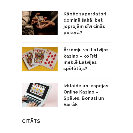
Kāpēc superdatori
dominē šahā, bet
joprojām sīvi cīnās
pokerā?
Ārzemju vai Latvijas
kazino – ko īsti
meklē Latvijas
spēlētājs?
Izklaide un Iespējas
Online Kazino –
Spēles, Bonusi un
Vairāk
CITĀTS