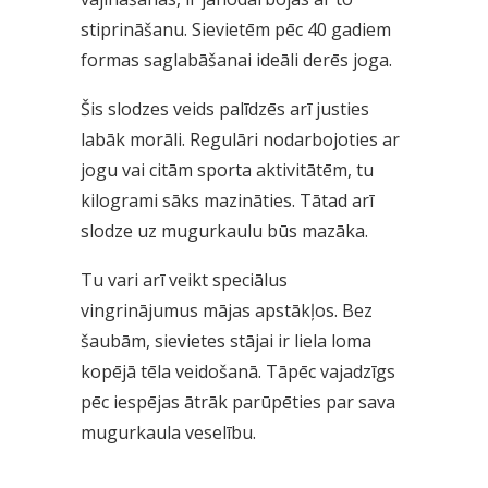
stiprināšanu. Sievietēm pēc 40 gadiem
formas saglabāšanai ideāli derēs joga.
Šis slodzes veids palīdzēs arī justies
labāk morāli. Regulāri nodarbojoties ar
jogu vai citām sporta aktivitātēm, tu
kilogrami sāks mazināties. Tātad arī
slodze uz mugurkaulu būs mazāka.
Tu vari arī veikt speciālus
vingrinājumus mājas apstākļos. Bez
šaubām, sievietes stājai ir liela loma
kopējā tēla veidošanā. Tāpēc vajadzīgs
pēc iespējas ātrāk parūpēties par sava
mugurkaula veselību.