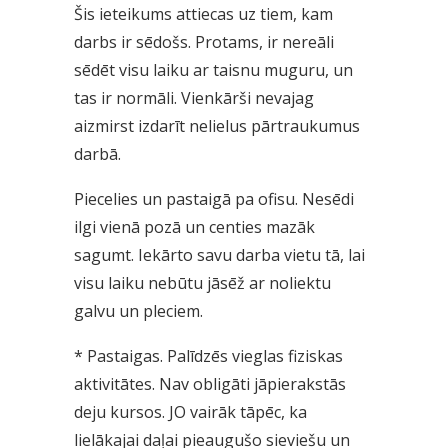
Šis ieteikums attiecas uz tiem, kam
darbs ir sēdošs. Protams, ir nereāli
sēdēt visu laiku ar taisnu muguru, un
tas ir normāli. Vienkārši nevajag
aizmirst izdarīt nelielus pārtraukumus
darbā.
Piecelies un pastaigā pa ofisu. Nesēdi
ilgi vienā pozā un centies mazāk
sagumt. Iekārto savu darba vietu tā, lai
visu laiku nebūtu jāsēž ar noliektu
galvu un pleciem.
*
Pastaigas. Palīdzēs vieglas fiziskas
aktivitātes. Nav obligāti jāpierakstās
deju kursos. JO vairāk tāpēc, ka
lielākajai daļai pieaugušo sieviešu un