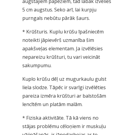
augstajiem papēžiem, tad labāk izvēlies
5 cm augstus. Seko arī, lai kurpju
purngals nebūtu pārāk šaurs.
*
Krūšturis. Kuplu krūšu īpašniecēm
noteikti jāpievērš uzmanība šim
apakšveļas elementam. Ja izvēlēsies
nepareizu krūšturi, tu vari veicināt
sakumpumu.
Kuplo krūšu dēļ uz mugurkaulu gulst
liela slodze. Tāpēc ir svarīgi izvēlēties
pareiza izmēra krūšturi ar balstošām
lencītēm un platām malām.
*
Fiziska aktivitāte. Tā kā viens no
stājas problēmu cēloņiem ir muskuļu
vājināšanās, ir jānodarbojas ar to