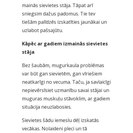
mainās sievietes stāja. Tāpat arī
sniegsim dažus padomus. Tie tev
tiešām palīdzēs izskatīties jaunākai un
uzlabot pašsajūtu.
Kāpēc ar gadiem izmainās sievietes
stāja
Bez šaubām, mugurkaula problēmas
var būt gan sievietēm, gan vīriešiem
neatkarīgi no vecuma. Taču, ja savlaicīgi
nepievērsīsiet uzmanību savai stājai un
muguras muskuļu stāvoklim, ar gadiem
situācija neuzlabosies.
Sievietes šādu iemeslu dēļ izskatās
vecākas. Nolaideni pleci un tā