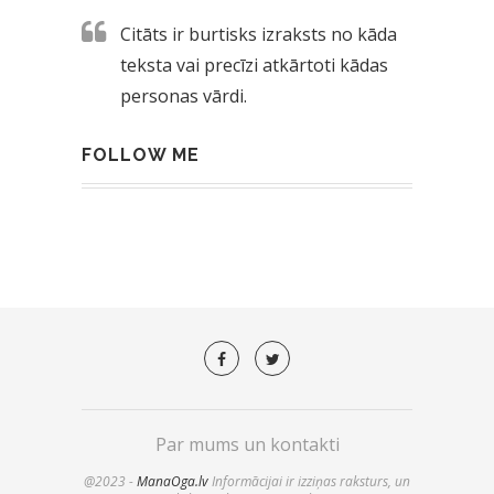
Citāts ir burtisks izraksts no kāda
teksta vai precīzi atkārtoti kādas
personas vārdi.
FOLLOW ME
Par mums un kontakti
@2023 -
ManaOga.lv
Informācijai ir izziņas raksturs, un