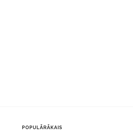
POPULĀRĀKAIS