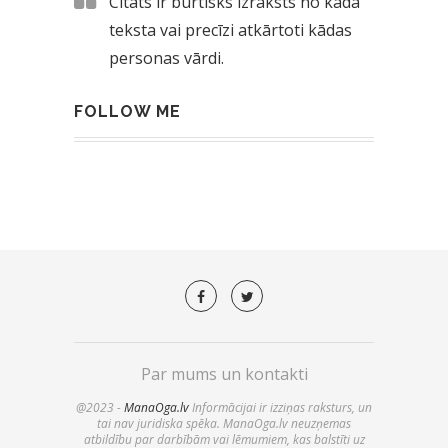
Citāts ir burtisks izraksts no kāda
teksta vai precīzi atkārtoti kādas
personas vārdi.
FOLLOW ME
Par mums un kontakti
@2023 -
ManaOga.lv
Informācijai ir izziņas raksturs, un
tai nav juridiska spēka. ManaOga.lv neuzņemas
atbildību par darbībām vai lēmumiem, kas balstīti uz