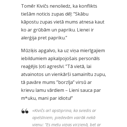
Tomēr Kivičs nenoliedz, ka konflikts
tiešām noticis zupas dēļ: ”Skābu
kāpostu zupas vietā mums atnesa kaut
ko ar grūbām un papriku. Lienei ir
alerģija pret papriku.”
Mūziķis apgalvo, ka uz viņa mierīgajiem
iebildumiem apkalpojošais personāls
reaģējis ļoti agresīvi: ”Tā vietā, lai
atvainotos un vienkārši samainītu zupu,
tā pavāre mums ”borzīja” virsū ar
krievu lamu vārdiem – Lieni sauca par
m*uku, mani par idiotu!”
«
Kivičs arī apstiprina, ka sviedis ar
apelsīniem, piedevām vairāk nekā
vienu: ”Es metu viņas virzienā, bet ar