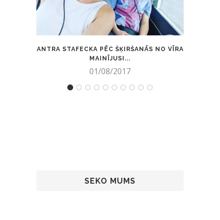
ANTRA STAFECKA PĒC ŠĶIRŠANĀS NO VĪRA
HOSA
MAINĪJUSI...
01/08/2017
SEKO MUMS