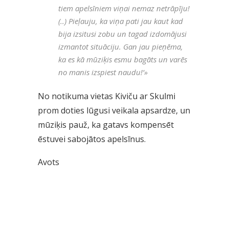
tiem apelsīniem viņai nemaz netrāpīju!
(..) Pieļauju, ka viņa pati jau kaut kad
bija izsitusi zobu un tagad izdomājusi
izmantot situāciju. Gan jau pieņēma,
ka es kā mūziķis esmu bagāts un varēs
no manis izspiest naudu!’
»
No notikuma vietas Kiviču ar Skulmi
prom doties lūgusi veikala apsardze, un
mūziķis pauž, ka gatavs kompensēt
ēstuvei sabojātos apelsīnus.
Avots