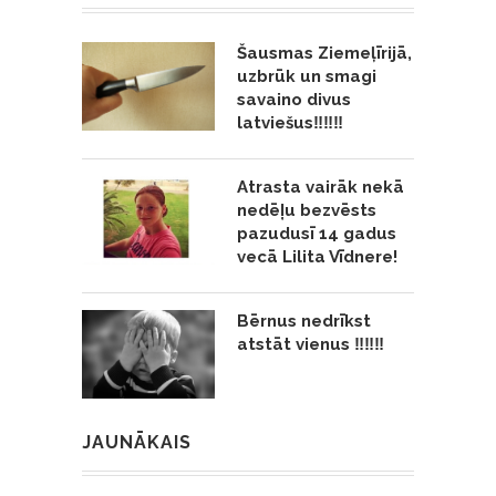
Šausmas Ziemeļīrijā,
uzbrūk un smagi
savaino divus
latviešus‼️‼️‼️
Atrasta vairāk nekā
nedēļu bezvēsts
pazudusī 14 gadus
vecā Lilita Vīdnere!
Bērnus nedrīkst
atstāt vienus ‼️‼️‼️
JAUNĀKAIS