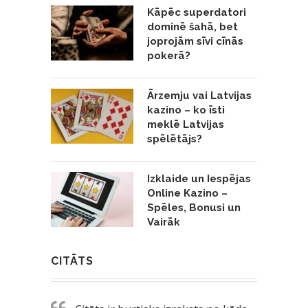
Kāpēc superdatori
dominē šahā, bet
joprojām sīvi cīnās
pokerā?
Ārzemju vai Latvijas
kazino – ko īsti
meklē Latvijas
spēlētājs?
Izklaide un Iespējas
Online Kazino –
Spēles, Bonusi un
Vairāk
CITĀTS