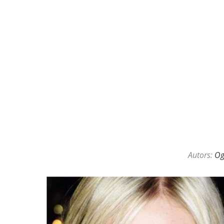
KAZINO DĪLERU APSLĒPTĀ VAL
Autors:
O