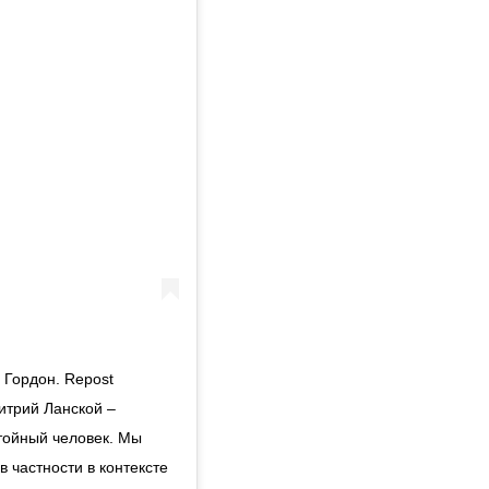
 Гордон. Repost
итрий Ланской –
тойный человек. Мы
в частности в контексте