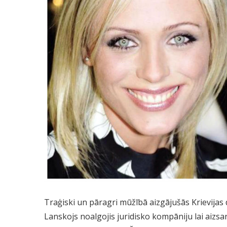
Traģiski un pāragri mūžībā aizgājušās Krievijas d
Lanskojs noalgojis juridisko kompāniju lai aizsa