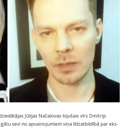
ziedātājas Jūlijas Načalovas bijušais vīrs Dmitrijs
rgātu sevi no apvainojumiem viņa līdzatbildībā par eks-