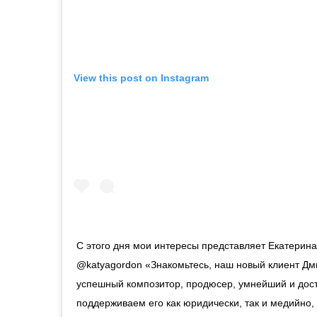
View this post on Instagram
С этого дня мои интересы представляет Екатерина
@katyagordon «Знакомьтесь, наш новый клиент Дм
успешный композитор, продюсер, умнейший и дос
поддерживаем его как юридически, так и медийно, 