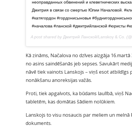
неоправданных обвинений и клеветнических выска
Дмитрия в связи со смертью Юлии Началовой. #кл
#катягордон #гордонисыновья #буднигордонисын
#началова #ланской #дмитрийланской #юристы #ю
A post shared by
Дмитрий Ланской/Lanskoy & Co.
(@l
Kā zināms, Načalova no dzīves aizgāja 16.martā 3
no asins saindēšanās jeb sepses. Savukārt medijo
nāvē tiek vainots Lanskojs – viņš esot atbildīgs
nonākšanu anoreksijas važās.
Proti, tiek apgalvots, ka būdams laulībā, viņš Nač
tabletēm, kas domātas šādiem nolūkiem.
Lanskojs to visu nosaucis par meliem un melnā 
dokuments.