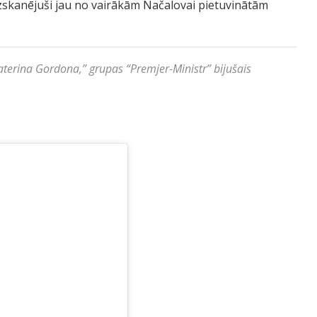
 izskanējuši jau no vairākām Načalovai pietuvinātām
aterina Gordona,” grupas “Premjer-Ministr” bijušais