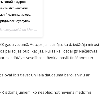
зываний в адрес
иенты #клиентыгис
овья #юлияначалова
ридическиеуслуги»
anskoymusic) on
Mar 29, 2019 at 2:55am PDT
8 gadu vecumā. Autopsija liecināja, ka dziedātāja mirusi
s parādījās publikācijas, kurās kā līdzdalīgs Načalovas
 par dziedātājas veselības stāvokļa pasliktināšanos un
alovai licis tievēt un lielā daudzumā barojis viņu ar
PR izdomājumiem, ko neapliecinot neviens medicīnis