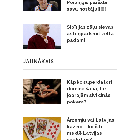
Porziņģis parāda
savu nostāju‼️‼️‼️
Sibīrijas zāļu sievas
astoņpadsmit zelta
padomi
JAUNĀKAIS
Kāpēc superdatori
dominē šahā, bet
joprojām sīvi cīnās
pokerā?
Ārzemju vai Latvijas
kazino – ko īsti
meklē Latvijas
spēlētājs?