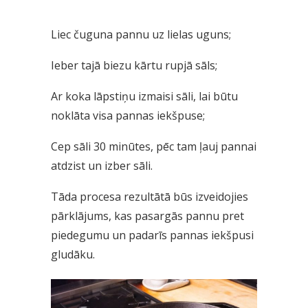
Liec čuguna pannu uz lielas uguns;
Ieber tajā biezu kārtu rupjā sāls;
Ar koka lāpstiņu izmaisi sāli, lai būtu
noklāta visa pannas iekšpuse;
Cep sāli 30 minūtes, pēc tam ļauj pannai
atdzist un izber sāli.
Tāda procesa rezultātā būs izveidojies
pārklājums, kas pasargās pannu pret
piedegumu un padarīs pannas iekšpusi
gludāku.