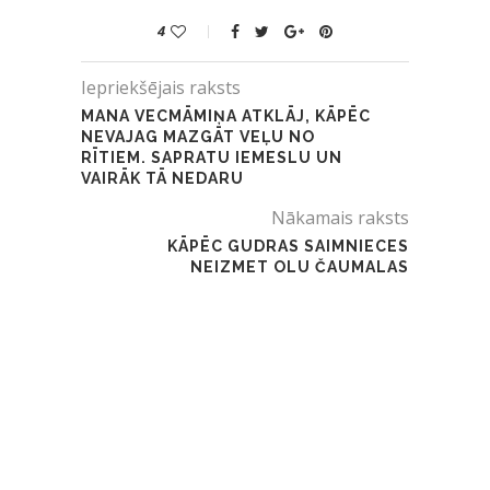
4
Iepriekšējais raksts
MANA VECMĀMIŅA ATKLĀJ, KĀPĒC
NEVAJAG MAZGĀT VEĻU NO
RĪTIEM. SAPRATU IEMESLU UN
VAIRĀK TĀ NEDARU
Nākamais raksts
KĀPĒC GUDRAS SAIMNIECES
NEIZMET OLU ČAUMALAS