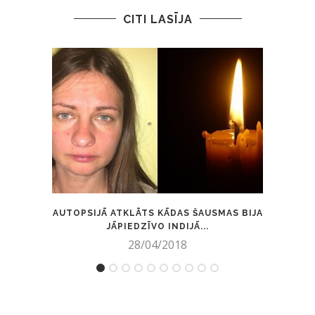
CITI LASĪJA
AUTOPSIJĀ ATKLĀTS KĀDAS ŠAUSMAS BIJA
PR
JĀPIEDZĪVO INDIJĀ...
28/04/2018