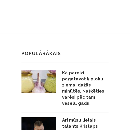
POPULĀRĀKAIS
Kā pareizi
pagatavot ķiploku
ziemai dažās
minūtēs. Našķēties
varēsi pēc tam
veselu gadu
Arī mūsu lielais
talants Kristaps