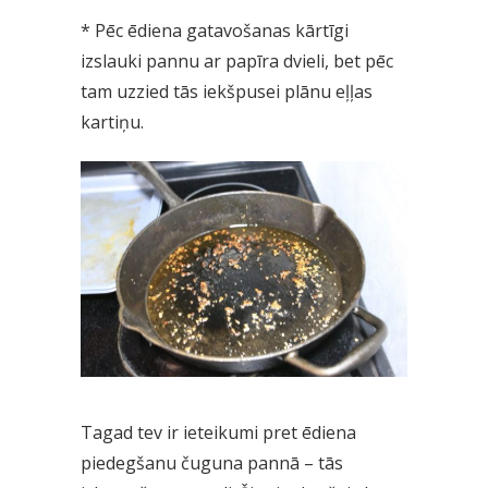
* Pēc ēdiena gatavošanas kārtīgi
izslauki pannu ar papīra dvieli, bet pēc
tam uzzied tās iekšpusei plānu eļļas
kartiņu.
Tagad tev ir ieteikumi pret ēdiena
piedegšanu čuguna pannā – tās