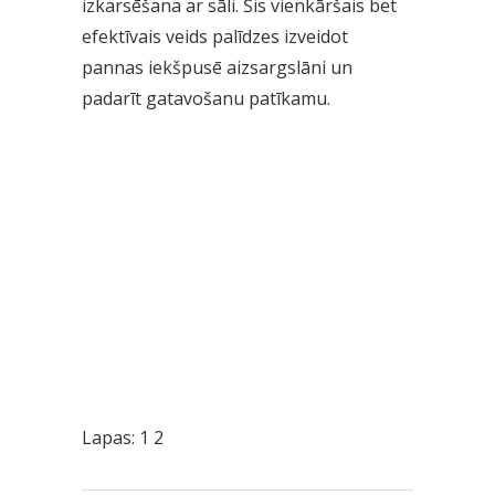
izkarsēšana ar sāli. Šis vienkāršais bet
efektīvais veids palīdzes izveidot
pannas iekšpusē aizsargslāni un
padarīt gatavošanu patīkamu.
Lapas:
1
2