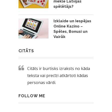
meklē Latvijas
spēlētājs?
Izklaide un Iespējas
Online Kazino –
Spēles, Bonusi un
Vairāk
CITĀTS
Citāts ir burtisks izraksts no kāda
teksta vai precīzi atkārtoti kādas
personas vārdi.
FOLLOW ME