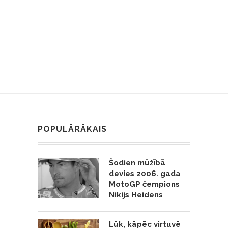
POPULĀRĀKAIS
Šodien mūžībā
devies 2006. gada
MotoGP čempions
Nikijs Heidens
Lūk, kāpēc virtuvē