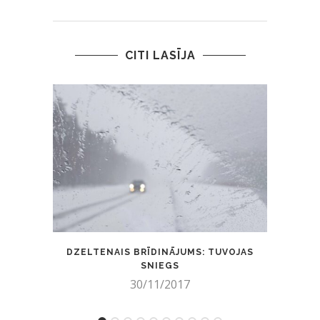
CITI LASĪJA
DZELTENAIS BRĪDINĀJUMS: TUVOJAS
PALĪ
SNIEGS
30/11/2017