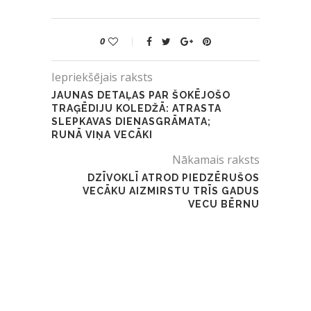
0
Iepriekšējais raksts
JAUNAS DETAĻAS PAR ŠOKĒJOŠO
TRAĢĒDIJU KOLEDŽĀ: ATRASTA
SLEPKAVAS DIENASGRĀMATA;
RUNĀ VIŅA VECĀKI
Nākamais raksts
DZĪVOKLĪ ATROD PIEDZĒRUŠOS
VECĀKU AIZMIRSTU TRĪS GADUS
VECU BĒRNU