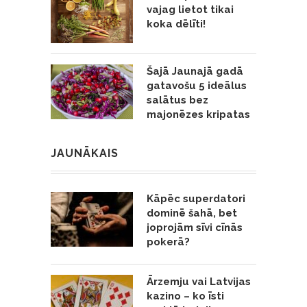
vajag lietot tikai
koka dēlīti!
Šajā Jaunajā gadā
gatavošu 5 ideālus
salātus bez
majonēzes kripatas
JAUNĀKAIS
Kāpēc superdatori
dominē šahā, bet
joprojām sīvi cīnās
pokerā?
Ārzemju vai Latvijas
kazino – ko īsti