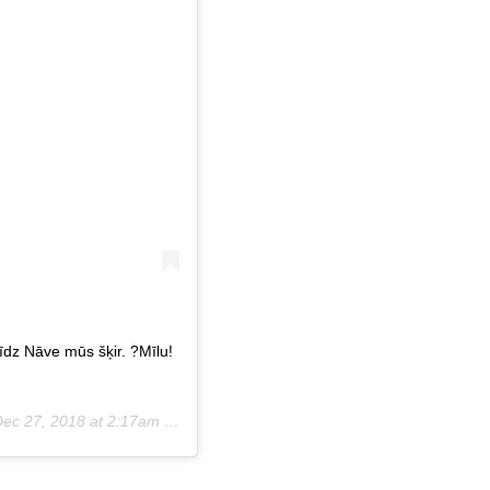
līdz Nāve mūs šķir. ?Mīlu!
ec 27, 2018 at 2:17am PST