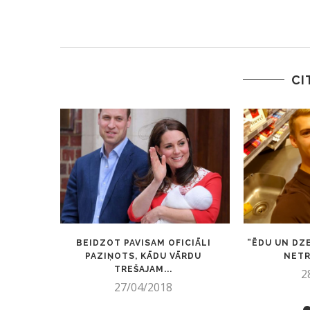
CI
BEIDZOT PAVISAM OFICIĀLI
”ĒDU UN DZE
PAZIŅOTS, KĀDU VĀRDU
NETR
TREŠAJAM...
2
27/04/2018