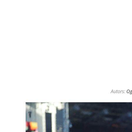
KAZINO DĪLERU APSLĒPTĀ VAL
Autors:
O