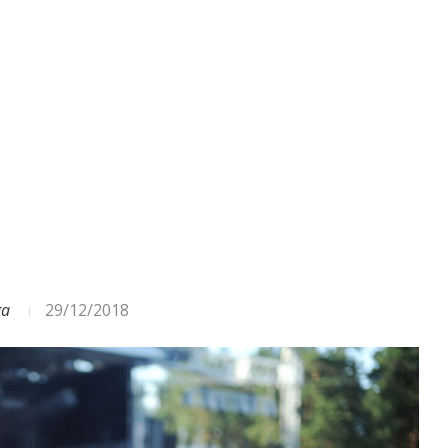
ODA – DAŽĀDI SIGNĀLI UN...
ga
29/12/2018