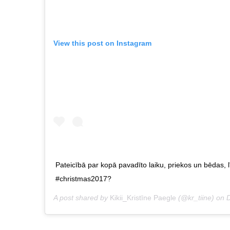
View this post on Instagram
Pateicībā par kopā pavadīto laiku, priekos un bēdas, 
#christmas2017?
A post shared by
Kikii_Kristīne Paegle
(@kr_tiine) on
D