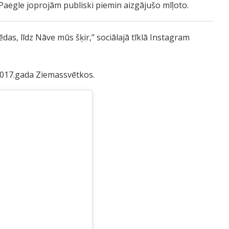
Paegle joprojām publiski piemin aizgājušo mīļoto.
das, līdz Nāve mūs šķir,” sociālajā tīklā Instagram
s 2017.gada Ziemassvētkos.