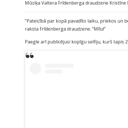
Mūziķa Valtera Frīdenberga draudzene Kristīne 
”Pateicībā par kopā pavadīto laiku, priekos un bē
raksta Frīdenberga draudzene. ”Mīlu!”
Paegle arī publicējusi kopīgu selfiju, kurš tapi