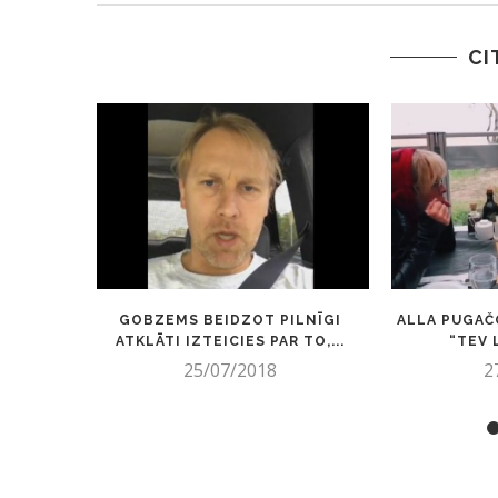
CI
GOBZEMS BEIDZOT PILNĪGI
ALLA PUGAČO
ATKLĀTI IZTEICIES PAR TO,...
“TEV 
25/07/2018
2