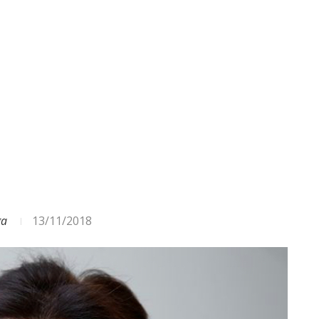
ODA – DAŽĀDI SIGNĀLI UN...
ga
13/11/2018