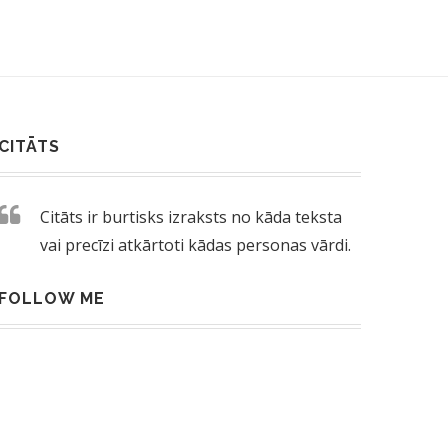
CITĀTS
Citāts ir burtisks izraksts no kāda teksta
vai precīzi atkārtoti kādas personas vārdi.
FOLLOW ME