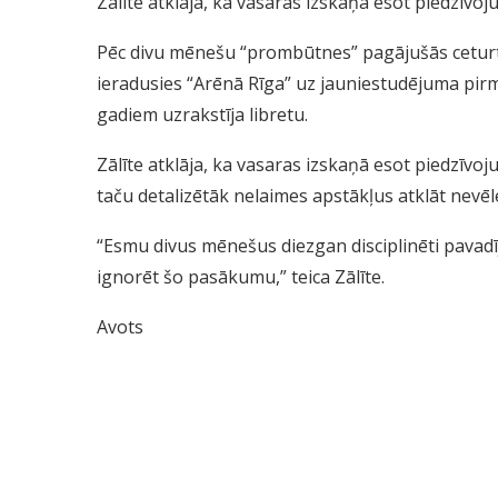
Zālīte atklāja, ka vasaras izskaņā esot piedzīv
Pēc divu mēnešu “prombūtnes” pagājušās ceturtdi
ieradusies “Arēnā Rīga” uz jauniestudējuma pirmi
gadiem uzrakstīja libretu.
Zālīte atklāja, ka vasaras izskaņā esot piedzīv
taču detalizētāk nelaimes apstākļus atklāt nevēl
“Esmu divus mēnešus diezgan disciplinēti pavadīj
ignorēt šo pasākumu,” teica Zālīte.
Avots