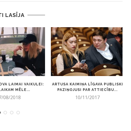
TI LASĪJA
VA LAIMAI VAIKULEI:
ARTUSA KAIMIŅA LĪGAVA PUBLISKI
LAIKAM MĒLE...
PAZIŅOJUSI PAR ATTIECĪBU...
7/08/2018
10/11/2017