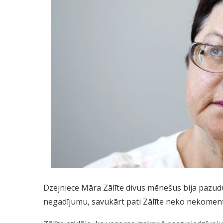
Dzejniece Māra Zālīte divus mēnešus bija pazudu
negadījumu, savukārt pati Zālīte neko nekomentē