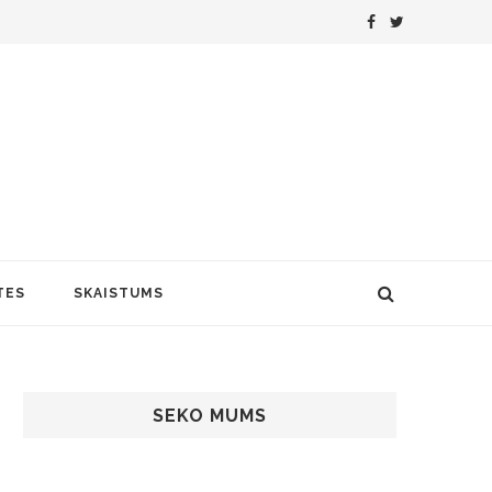
TES
SKAISTUMS
SEKO MUMS