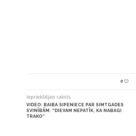
0
Iepriekšējais raksts
VIDEO: BAIBA SIPENIECE PAR SIMTGADES
SVINĪBĀM: “DIEVAM NEPATĪK, KA NABAGI
TRAKO”