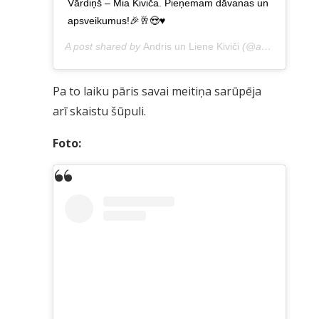
Vārdiņš – Mia Kiviča. Pieņemam dāvanas un
apsveikumus!🎉🥂😍♥️
A post shared by
Andris un Liene Kiviči
(@andrislienekivici) on
Pa to laiku pāris savai meitiņa sarūpēja
arī skaistu šūpuli.
Foto: