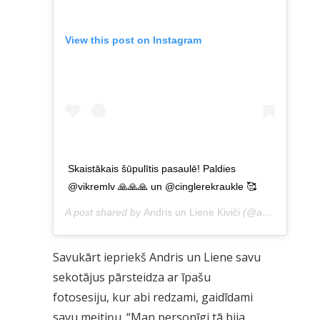
View this post on Instagram
Skaistākais šūpulītis pasaulē! Paldies
@vikremlv 🙏🙏🙏 un @cinglerekraukle 🥰
A post shared by
Andris un Liene Kiviči
(@andrislienekivici) on
Savukārt iepriekš Andris un Liene savu
sekotājus pārsteidza ar īpašu
fotosesiju, kur abi redzami, gaidīdami
savu meitiņu. “Man personīgi tā bija