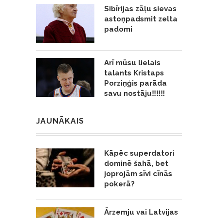
Sibīrijas zāļu sievas
astoņpadsmit zelta
padomi
Arī mūsu lielais
talants Kristaps
Porziņģis parāda
savu nostāju‼️‼️‼️
JAUNĀKAIS
Kāpēc superdatori
dominē šahā, bet
joprojām sīvi cīnās
pokerā?
Ārzemju vai Latvijas