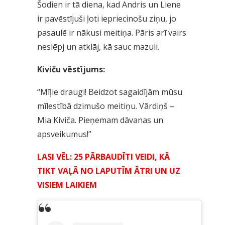
Šodien ir tā diena, kad Andris un Liene
ir pavēstījuši ļoti iepriecinošu ziņu, jo
pasaulē ir nākusi meitiņa. Pāris arī vairs
neslēpj un atklāj, kā sauc mazuli.
Kiviču vēstījums:
“Mīļie draugi! Beidzot sagaidījām mūsu
mīlestībā dzimušo meitiņu. Vārdiņš –
Mia Kiviča. Pieņemam dāvanas un
apsveikumus!”
LASI VĒL: 25 PĀRBAUDĪTI VEIDI, KĀ
TIKT VAĻĀ NO LAPUTĪM ĀTRI UN UZ
VISIEM LAIKIEM