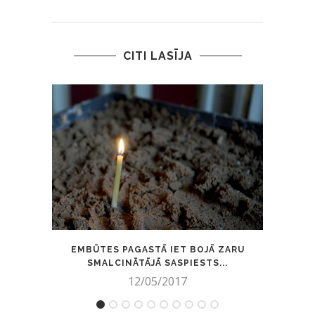
CITI LASĪJA
EMBŪTES PAGASTĀ IET BOJĀ ZARU
UZ
SMALCINĀTĀJĀ SASPIESTS...
12/05/2017