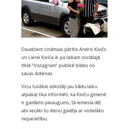
Daudziem zināmais pārītis Andris Kivičs
un Liene Kiviča ik pa laikam sociālajā
tīklā “Instagram” publicē bildes no
savas ikdienas.
Viņu tuvākie sekotāji jau kādu laiku
atpakaļ tika informēti, ka Kiviču ģimenē
ir gaidāms pieaugums, tā iemesla dēļ
abi vecāki šo dienu gaidīja ar vislielāko
nepacietību.