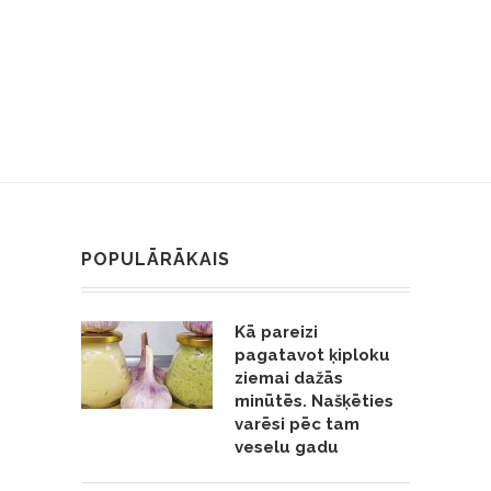
POPULĀRĀKAIS
Kā pareizi
pagatavot ķiploku
ziemai dažās
minūtēs. Našķēties
varēsi pēc tam
veselu gadu