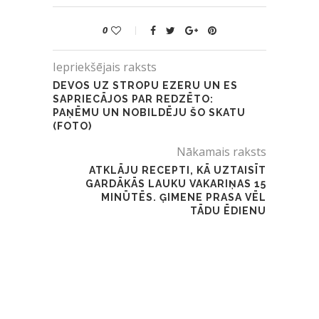
0
Iepriekšējais raksts
DEVOS UZ STROPU EZERU UN ES
SAPRIECĀJOS PAR REDZĒTO:
PAŅĒMU UN NOBILDĒJU ŠO SKATU
(FOTO)
Nākamais raksts
ATKLĀJU RECEPTI, KĀ UZTAISĪT
GARDĀKĀS LAUKU VAKARIŅAS 15
MINŪTĒS. ĢIMENE PRASA VĒL
TĀDU ĒDIENU