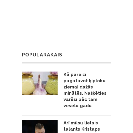
POPULĀRĀKAIS
Kā pareizi
pagatavot ķiploku
ziemai dažās
minūtēs. Našķēties
varēsi pēc tam
veselu gadu
Arī mūsu lielais
talants Kristaps