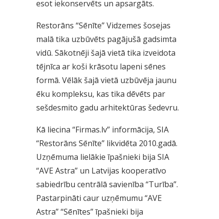
esot iekonservēts un apsargāts.
Restorāns “Sēnīte” Vidzemes šosejas
malā tika uzbūvēts pagājušā gadsimta
vidū. Sākotnēji šajā vietā tika izveidota
tējnīca ar koši krāsotu lapeni sēnes
formā. Vēlāk šajā vietā uzbūvēja jaunu
ēku kompleksu, kas tika dēvēts par
sešdesmito gadu arhitektūras šedevru.
Kā liecina “Firmas.lv” informācija, SIA
“Restorāns Sēnīte” likvidēta 2010.gadā.
Uzņēmuma lielākie īpašnieki bija SIA
“AVE Astra” un Latvijas kooperatīvo
sabiedrību centrālā savienība “Turība”.
Pastarpināti caur uzņēmumu “AVE
Astra” “Sēnītes” īpašnieki bija