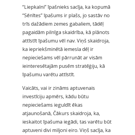
“Liepkalni” īpašnieks sacīja, ka kopumā
“Sēnītes” īpašums ir plašs, jo sastāv no
trīs dažādiem zemes gabaliem, tādēļ
pagaidām pilnīga skaidrība, kā plānots
attīstīt īpašumu vēl nav. Viņš skaidroja,
ka iepriekšminētā iemesla dēļ ir
nepieciešams vēl pārrunāt ar visām
ieinteresētajām pusēm stratēģiju, kā
īpašumu varētu attīstīt.
Vaicāts, vai ir zināms aptuvenais
investīciju apmērs, kādu būtu
nepieciešams ieguldīt ēkas
atjaunošanā, Čākurs skaidroja, ka,
ieskaitot īpašuma iegādi, tas varētu būt
aptuveni divi miljoni eiro. Viņš sacīja, ka