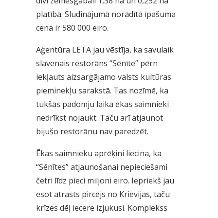
divi zemesgabali 1,38 ha un 0,252 ha
platībā. Sludinājumā norādītā īpašuma
cena ir 580 000 eiro.
Aģentūra LETA jau vēstīja, ka savulaik
slavenais restorāns “Sēnīte” pērn
iekļauts aizsargājamo valsts kultūras
pieminekļu sarakstā. Tas nozīmē, ka
tukšās padomju laika ēkas saimnieki
nedrīkst nojaukt. Taču arī atjaunot
bijušo restorānu nav paredzēt.
Ēkas saimnieku aprēķini liecina, ka
“Sēnītes” atjaunošanai nepieciešami
četri līdz pieci miljoni eiro. Iepriekš jau
esot atrasts pircējs no Krievijas, taču
krīzes dēļ iecere izjukusi. Komplekss