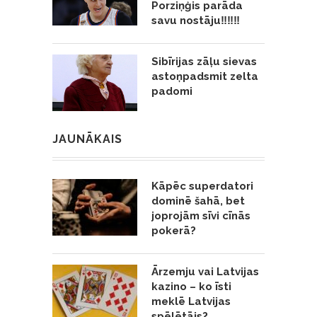
Porziņģis parāda
savu nostāju‼️‼️‼️
Sibīrijas zāļu sievas
astoņpadsmit zelta
padomi
JAUNĀKAIS
Kāpēc superdatori
dominē šahā, bet
joprojām sīvi cīnās
pokerā?
Ārzemju vai Latvijas
kazino – ko īsti
meklē Latvijas
spēlētājs?