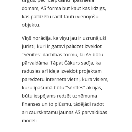
tirgus, pēc “Liepkalnu” īpašnieka
domām, AS forma būt kaut kas līdzīgs,
kas palīdzētu radīt tautu vienojošu
objektu.
Viņš norādīja, ka viņu jau ir uzrunājuši
juristi, kuri ir gatavi palīdzēt izveidot
“Sēnītes” darbības formu, lai AS būtu
pārvaldāma. Tāpat Čākurs sacīja, ka
radusies arī ideja izveidot projektam
paredzētu interneta vietni, kurā visiem,
kuru īpašumā būtu “Sēnītes” akcijas,
būtu iespējams redzēt uzņēmuma
finanses un to plūsmu, tādējādi radot
arī caurskatāmu jaunās AS pārvaldības
modeli.