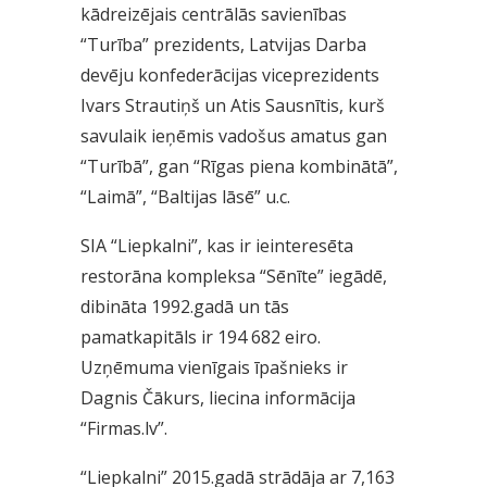
kādreizējais centrālās savienības
“Turība” prezidents, Latvijas Darba
devēju konfederācijas viceprezidents
Ivars Strautiņš un Atis Sausnītis, kurš
savulaik ieņēmis vadošus amatus gan
“Turībā”, gan “Rīgas piena kombinātā”,
“Laimā”, “Baltijas lāsē” u.c.
SIA “Liepkalni”, kas ir ieinteresēta
restorāna kompleksa “Sēnīte” iegādē,
dibināta 1992.gadā un tās
pamatkapitāls ir 194 682 eiro.
Uzņēmuma vienīgais īpašnieks ir
Dagnis Čākurs, liecina informācija
“Firmas.lv”.
“Liepkalni” 2015.gadā strādāja ar 7,163