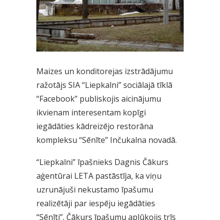
Maizes un konditorejas izstrādājumu
ražotājs SIA “Liepkalni” sociālajā tīklā
“Facebook” publiskojis aicinājumu
ikvienam interesentam kopīgi
iegādāties kādreizējo restorāna
kompleksu “Sēnīte” Inčukalna novadā.
“Liepkalni” īpašnieks Dagnis Čākurs
aģentūrai LETA pastāstīja, ka viņu
uzrunājuši nekustamo īpašumu
realizētāji par iespēju iegādāties
“Sēnīti”. Čākurs īpašumu aplūkojis trīs