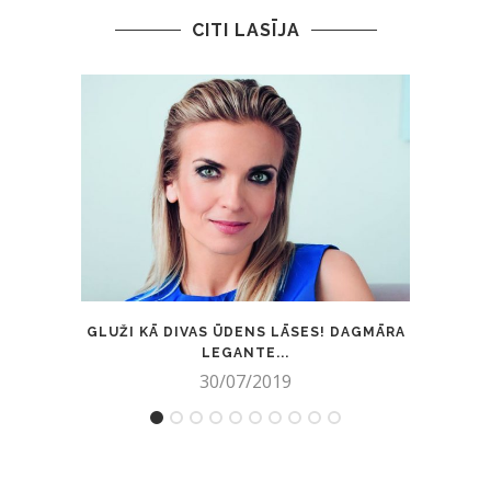
CITI LASĪJA
GLUŽI KĀ DIVAS ŪDENS LĀSES! DAGMĀRA
AIZK
LEGANTE...
30/07/2019