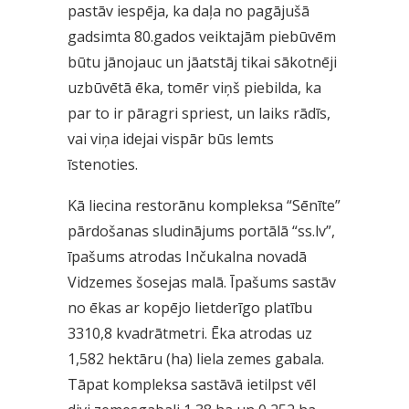
pastāv iespēja, ka daļa no pagājušā
gadsimta 80.gados veiktajām piebūvēm
būtu jānojauc un jāatstāj tikai sākotnēji
uzbūvētā ēka, tomēr viņš piebilda, ka
par to ir pāragri spriest, un laiks rādīs,
vai viņa idejai vispār būs lemts
īstenoties.
Kā liecina restorānu kompleksa “Sēnīte”
pārdošanas sludinājums portālā “ss.lv”,
īpašums atrodas Inčukalna novadā
Vidzemes šosejas malā. Īpašums sastāv
no ēkas ar kopējo lietderīgo platību
3310,8 kvadrātmetri. Ēka atrodas uz
1,582 hektāru (ha) liela zemes gabala.
Tāpat kompleksa sastāvā ietilpst vēl