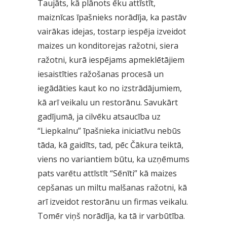
Taujāts, kā plānots ēku attīstīt,
maiznīcas īpašnieks norādīja, ka pastāv
vairākas idejas, tostarp iespēja izveidot
maizes un konditorejas ražotni, siera
ražotni, kurā iespējams apmeklētājiem
iesaistīties ražošanas procesā un
iegādāties kaut ko no izstrādājumiem,
kā arī veikalu un restorānu. Savukārt
gadījumā, ja cilvēku atsaucība uz
“Liepkalnu” īpašnieka iniciatīvu nebūs
tāda, kā gaidīts, tad, pēc Čākura teiktā,
viens no variantiem būtu, ka uzņēmums
pats varētu attīstīt “Sēnīti” kā maizes
cepšanas un miltu malšanas ražotni, kā
arī izveidot restorānu un firmas veikalu.
Tomēr viņš norādīja, ka tā ir varbūtība.