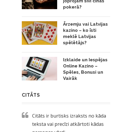
joprojām sīvi cīnās
pokerā?
Ārzemju vai Latvijas
kazino – ko īsti
meklē Latvijas
spēlētājs?
Izklaide un Iespējas
Online Kazino –
Spēles, Bonusi un
Vairāk
CITĀTS
Citāts ir burtisks izraksts no kāda
teksta vai precīzi atkārtoti kādas