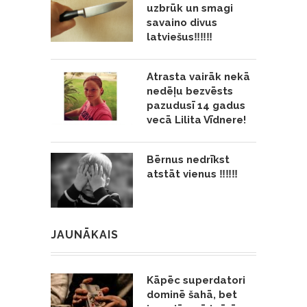
uzbrūk un smagi
savaino divus
latviešus‼️‼️‼️
Atrasta vairāk nekā
nedēļu bezvēsts
pazudusī 14 gadus
vecā Lilita Vīdnere!
Bērnus nedrīkst
atstāt vienus ‼️‼️‼️
JAUNĀKAIS
Kāpēc superdatori
dominē šahā, bet