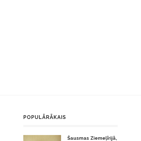
POPULĀRĀKAIS
Šausmas Ziemeļīrijā,