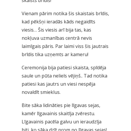
skaists brīdis!
Vienam pārim notika šis skaistais brīdis,
kad pēkšņi ieradās kāds negaidīts
viesis… Šis viesis arī bija tas, kas
nokļuva uzmanības centrā nevis
laimīgais pāris. Par laimi viss šis jautrais
brīdis tika uzņemts ar kameru!
Ceremonija bija patiesi skaista, spīdēja
saule un pūta neliels vējiņš.. Tad notika
patiesi kas jautrs un viesi nespēja
novaldīt smieklus.
Bite sāka lidināties pie līgavas sejas,
kamēr līgavainis skaitīja zvērestu.
Līgavainis pacēla galvu un ieraudzīja
biti, ko sāka dzīt prom no līgavas sejas!