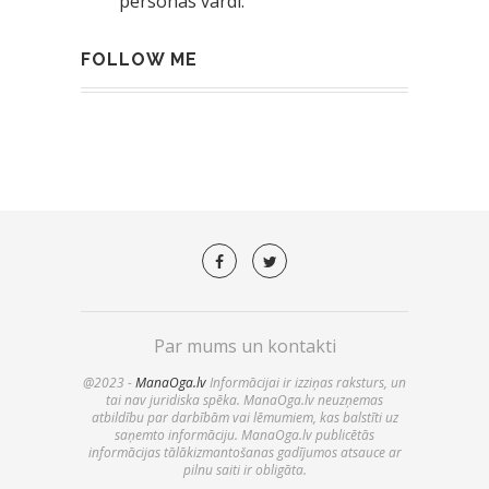
personas vārdi.
FOLLOW ME
Par mums un kontakti
@2023 -
ManaOga.lv
Informācijai ir izziņas raksturs, un
tai nav juridiska spēka. ManaOga.lv neuzņemas
atbildību par darbībām vai lēmumiem, kas balstīti uz
saņemto informāciju. ManaOga.lv publicētās
informācijas tālākizmantošanas gadījumos atsauce ar
pilnu saiti ir obligāta.