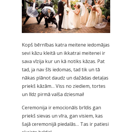
Kopš bērnības katra meitene iedomājas
sevi kāzu kleitā un ikkatrai meitenei ir
sava vīzija kur un kā notiks kāzas. Pat
tad, ja nav šīs iedomas, tad tik un tā
nākas plānot daudz un dažādas detaļas
priekš kāzām… Viss no ziediem, tortes
un līdz pirmā valša dziesmai!
Ceremonija ir emocionāls brīdis gan
priekš sievas un vīra, gan visiem, kas
šajā ceremonijā piedalās… Tas ir patiesi