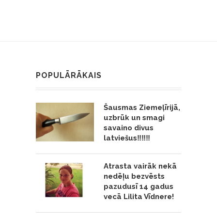
POPULĀRĀKAIS
Šausmas Ziemeļīrijā,
uzbrūk un smagi
savaino divus
latviešus‼️‼️‼️
Atrasta vairāk nekā
nedēļu bezvēsts
pazudusī 14 gadus
vecā Lilita Vīdnere!