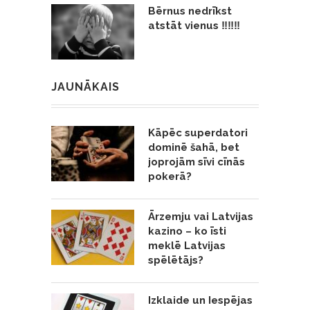
Bērnus nedrīkst
atstāt vienus ‼️‼️‼️
JAUNĀKAIS
Kāpēc superdatori
dominē šahā, bet
joprojām sīvi cīnās
pokerā?
Ārzemju vai Latvijas
kazino – ko īsti
meklē Latvijas
spēlētājs?
Izklaide un Iespējas