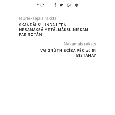
1
Iepriekšējais raksts
SKANDĀLS! LINDA LEEN
NESAMAKSĀ METĀLMĀKSLINIEKAM
PAR ROTĀM
Nākamais raksts
VAI GRŪTNIECĪBA PĒC 40 IR
BĪSTAMA?