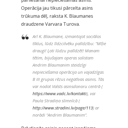
Operācija jau tikusi pārcelta asins
trūkuma dēļ, raksta K. Blaumanes
draudzene Varvara Turova.
Arī K. Blaumane, izmantojot sociālos
tīklus, lūdz līdzcilvēku palīdzību: “Mīļie
draugi! Ļoti lūdzu palīdzēt! Manam
tētim, bijušajam operas solistam
Andrim Blaumanim steidzīgi
nepieciešama operācija un vajadzīgas
B III grupas rēzus negatīvas asinis. Tās
var nodot Valsts asinsdonoru centrā (
https://www.vadc.lv/kontakti
), vai
Paula Stradiņa slimnīcā (
http://www.stradini.lv/page/113
) ar
norādi “Andrim Blaumanim”.