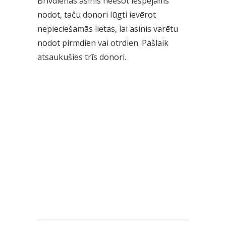
Brīvdienās asinis neesot iespējams
nodot, taču donori lūgti ievērot
nepieciešamās lietas, lai asinis varētu
nodot pirmdien vai otrdien. Pašlaik
atsaukušies trīs donori.