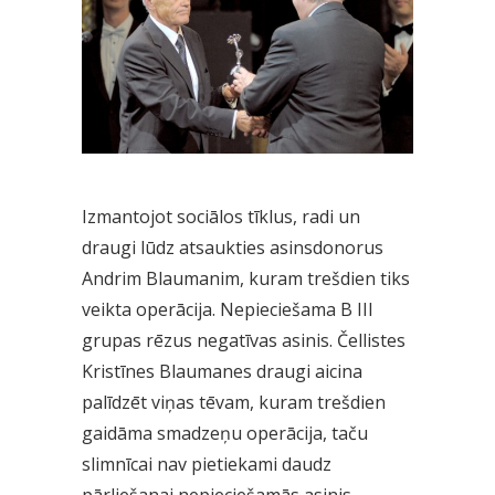
Izmantojot sociālos tīklus, radi un
draugi lūdz atsaukties asinsdonorus
Andrim Blaumanim, kuram trešdien tiks
veikta operācija. Nepieciešama B III
grupas rēzus negatīvas asinis. Čellistes
Kristīnes Blaumanes draugi aicina
palīdzēt viņas tēvam, kuram trešdien
gaidāma smadzeņu operācija, taču
slimnīcai nav pietiekami daudz
pārliešanai nepieciešamās asinis.