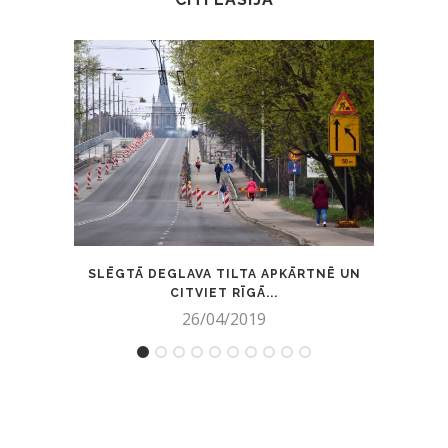
SLĒGTĀ DEGLAVA TILTA APKĀRTNĒ UN
POLIC
CITVIET RĪGĀ...
26/04/2019