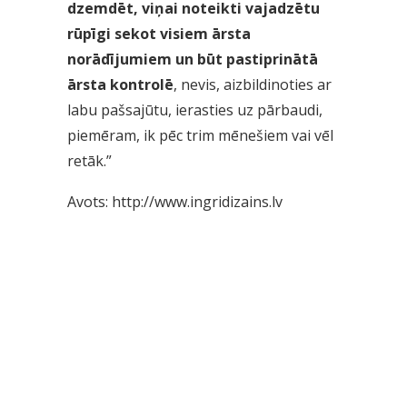
dzemdēt, viņai noteikti vajadzētu
rūpīgi sekot visiem ārsta
norādījumiem un būt pastiprinātā
ārsta kontrolē
, nevis, aizbildinoties ar
labu pašsajūtu, ierasties uz pārbaudi,
piemēram, ik pēc trim mēnešiem vai vēl
retāk.”
Avots:
http://www.ingridizains.lv