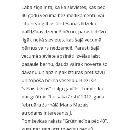
Labā ziņa ir tā, ka ka sievietes, kas pēc
40 gadu vecuma bez medikamentu vai
citu neauglības ārstēšanas līdzekļu
palīdzības dzemdē bērnu, parasti dzīvo
ilgāk nekā sievietes, kas šajā vecumā
bērnus vairs nedzemdē. Parasti šajā
vecumā sieviete apzināti izvēlas laist
pasaulē bērnu, daudz vairāk novērtē šo
dāvanu un apzinīgāk izturas pret savu
un topošā bērna veselību. Bieži šis
“vēlais bērns” ir ilgi gaidīts. Tomēr, ko
par grūtniecību saka ārsti? 2012. gada
februāra žurnālā Mans Mazais
atrodams interesants J.
Tomševicas raksts “Grūtniecība pēc 40”,
kurā par savu grūtniecību pēc 40,