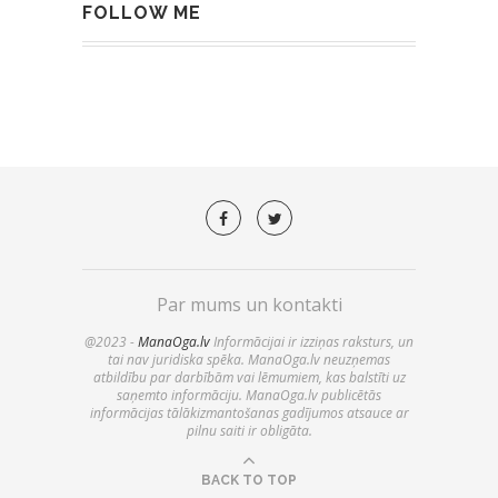
FOLLOW ME
Par mums un kontakti
@2023 -
ManaOga.lv
Informācijai ir izziņas raksturs, un
tai nav juridiska spēka. ManaOga.lv neuzņemas
atbildību par darbībām vai lēmumiem, kas balstīti uz
saņemto informāciju. ManaOga.lv publicētās
informācijas tālākizmantošanas gadījumos atsauce ar
pilnu saiti ir obligāta.
BACK TO TOP