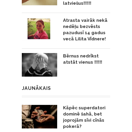
latviešus‼️‼️‼️
Atrasta vairāk nekā
nedēļu bezvēsts
pazudusī 14 gadus
vecā Lilita Vīdnere!
Bērnus nedrīkst
atstāt vienus ‼️‼️‼️
JAUNĀKAIS
Kāpēc superdatori
dominē šahā, bet
joprojām sīvi cīnās
pokerā?