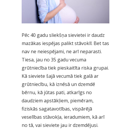
Pēc 40 gadu sliekšņa sievietei ir daudz
mazākas iespējas palikt stāvoklī. Bet tas
nav ne neiespējami, ne arī neparasti.
Tiesa, jau no 35 gadu vecuma
grūtniecība tiek pieskaitīta riska grupai.
Kā sieviete šajā vecumā tiek galā ar
grūtniecību, kā iznēsā un dzemdē
bērnu, kā jūtas pati, atkarīgs no
daudziem apstākļiem, piemēram,
fiziskās sagatavotības, vispārējā
veselības stāvokļa, ieradumiem, kā arī
no tā, vai sieviete jau ir dzemdējusi.