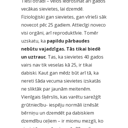
Tieši otrādi – vēlos iedrošināt arī gados
vecākas sievietes, lai dzemdē.
Fizioloģiski gan sievietes, gan vīrieši sāk
novecot pēc 25 gadiem. Attiecīgi noveco
visi orgāni, arī reproduktīvie. Tomēr
uzskatu, ka
papildu pārbaudes
nebūtu vajadzīgas. Tās tikai biedē
un uztrauc
. Tas, ka sievietes 40 gados
vairs nav tik veselas kā 25, ir tikai
dabiski. Kaut gan mēdz būt arī tā, ka
nereti šāda vecuma sievietes izskatās
ne sliktāk par jaunām meitenēm.
Vienīgais šķērslis, kas varētu sarežģīt
grūtniecību- iespēju normāli iznēsāt
bērniņu un dzemdēt pa dabiskiem
dzemdību ceļiem – ir miomu mezgli, ko