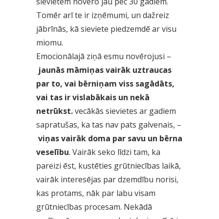
sievietēm novēro jau pēc 30 gadiem.
Tomēr arī te ir izņēmumi, un dažreiz
jābrīnās, kā sieviete piedzemdē ar visu
miomu.
Emocionālajā ziņā esmu novērojusi –
jaunās māmiņas vairāk uztraucas
par to, vai bērniņam viss sagādāts,
vai tas ir vislabākais un nekā
netrūkst.
vecākās sievietes ar gadiem
sapratušas, ka tas nav pats galvenais, –
viņas vairāk doma par savu un bērna
veselību
. Vairāk seko līdzi tam, ka
pareizi ēst, kustēties grūtniecības laikā,
vairāk interesējas par dzemdību norisi,
kas protams, nāk par labu visam
grūtniecības procesam. Nekādā