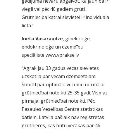
gadījumā nevaru apgalvot, ka jaunībā ir
viegli vai pēc 40 gadiem grūti.
Grūtniecība katrai sievietei ir individuāla
lieta.”
Ineta Vasaraudze
, ginekoloģe,
endokrinoloģe un dzemdību
speciāliste
www.vprakse.lv
“Agrāk jau 33 gadus vecas sievietes
uzskatīja par vecām dzemdētājām.
Šobrīd par optimālo vecumu normālai
grūtniecībai noteikti 25-35 gadi. Vismaz
pirmajai grūtniecībai noteikti. Pēc
Pasaules Veselības Centra statistikas
datiem, Latvijā pašlaik nav reģistrētas
grūtnieces, kas būtu vecākas par 46