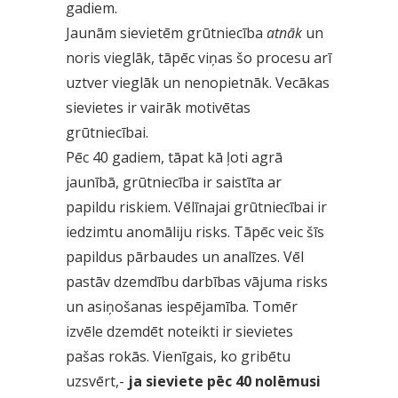
gadiem.
Jaunām sievietēm grūtniecība
atnāk
un
noris vieglāk, tāpēc viņas šo procesu arī
uztver vieglāk un nenopietnāk. Vecākas
sievietes ir vairāk motivētas
grūtniecībai.
Pēc 40 gadiem, tāpat kā ļoti agrā
jaunībā, grūtniecība ir saistīta ar
papildu riskiem. Vēlīnajai grūtniecībai ir
iedzimtu anomāliju risks. Tāpēc veic šīs
papildus pārbaudes un analīzes. Vēl
pastāv dzemdību darbības vājuma risks
un asiņošanas iespējamība. Tomēr
izvēle dzemdēt noteikti ir sievietes
pašas rokās. Vienīgais, ko gribētu
uzsvērt,-
ja sieviete pēc 40 nolēmusi