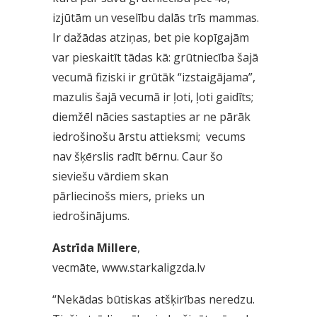
izjūtām un veselību dalās trīs mammas.
Ir dažādas atziņas, bet pie kopīgajām
var pieskaitīt tādas kā: grūtniecība šajā
vecumā fiziski ir grūtāk “izstaigājama”,
mazulis šajā vecumā ir ļoti, ļoti gaidīts;
diemžēl nācies sastapties ar ne pārāk
iedrošinošu ārstu attieksmi; vecums
nav šķērslis radīt bērnu. Caur šo
sieviešu vārdiem skan
pārliecinošs miers, prieks un
iedrošinājums.
Astrīda Millere
,
vecmāte,
www.starkaligzda.lv
“Nekādas būtiskas atšķirības neredzu.