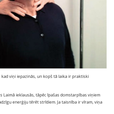
6, kad viņi iepazinās, un kopš tā laika ir praktiski
mos Laimā ieklausās, tāpēc īpašas domstarpības viņiem
īgu enerģiju tērēt strīdiem. Ja taisnība ir vīram, viņa