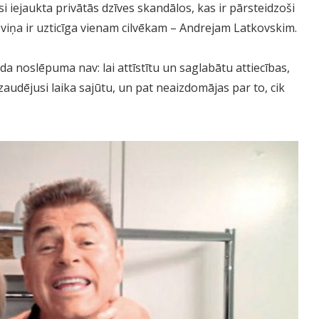
i iejaukta privātās dzīves skandālos, kas ir pārsteidzoši
s viņa ir uzticīga vienam cilvēkam – Andrejam Latkovskim.
da noslēpuma nav: lai attīstītu un saglabātu attiecības,
audējusi laika sajūtu, un pat neaizdomājas par to, cik