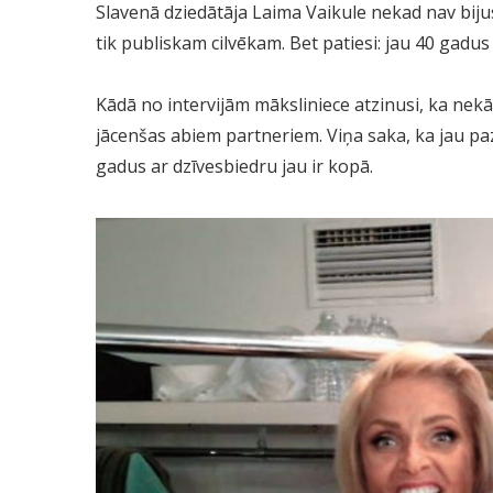
Slavenā dziedātāja Laima Vaikule nekad nav bijus
tik publiskam cilvēkam. Bet patiesi: jau 40 gadu
Kādā no intervijām māksliniece atzinusi, ka nekā
jācenšas abiem partneriem. Viņa saka, ka jau paz
gadus ar dzīvesbiedru jau ir kopā.