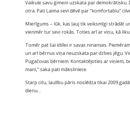
Vaikule savu ģimeni uzskata par demokrātisku. 
otra. Pati Laima sevi dēvē par “komfortablu” cilv
Mierīgums – lūk, kas ļauj tik veiksmīgi strādāt 
vienmēr tur sevi rokās. Toties arī ar viņu, kā lik
Tomēr pat šai idillei ir savas ninanses. Piemēra
un arī bērnus viņa neuzskata par dzīves jēgu. Vi
Pugačovas bērniem. Kontaktējoties ar viņiem, be
mani,” saka pati māksliniece.
Starp citu, laulību pāris noslēdza tikai 2009.g
dienu…