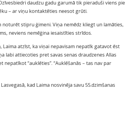
Dzīvesbiedri daudzu gadu garumā tik pieraduši viens pie
ēku – ar viņu kontaktēties neesot grūti.
un noturēt stipru ģimeni. Viņa nemēdz kliegt un lamāties,
ums, neviens nemēģina iesaistīties strīdos.
m, Laima atzīst, ka viņai nepavisam nepatīk gatavot ēst
ņa labi attiecoties pret savas senas draudzenes Allas
t nepatīkot “auklēties”. “Auklēšanās – tas nav par
adā Lasvegasā, kad Laima nosvinēja savu 55.dzimšanas