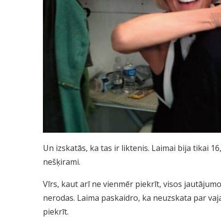
Un izskatās, ka tas ir liktenis. Laimai bija tikai 1
nešķirami.
Vīrs, kaut arī ne vienmēr piekrīt, visos jautāju
nerodas. Laima paskaidro, ka neuzskata par vajadz
piekrīt.