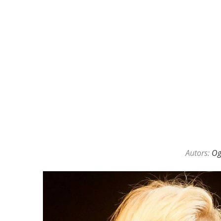
Autors:
O