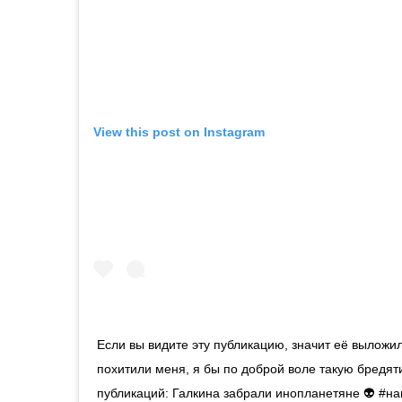
View this post on Instagram
Если вы видите эту публикацию, значит её вылож
похитили меня, я бы по доброй воле такую бредят
публикаций: Галкина забрали инопланетяне 👽 #н