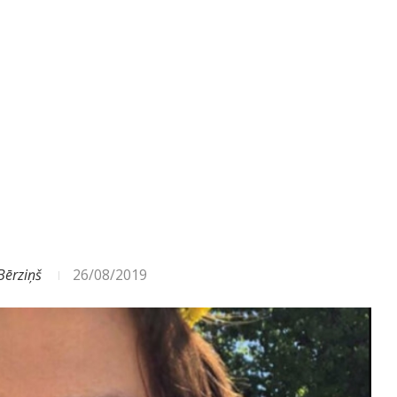
ODA – DAŽĀDI SIGNĀLI UN...
Bērziņš
26/08/2019