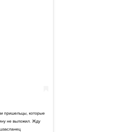
или пришельцы, которые
ину не выложил. Жду
ашзасланец