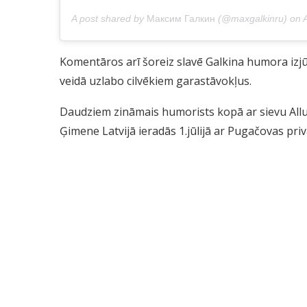
A post shared by
Максим Галкин
(@maxgalkinru) on
A
Komentāros arī šoreiz slavē Galkina humora izjūt
veidā uzlabo cilvēkiem garastāvokļus.
Daudziem zināmais humorists kopā ar sievu All
Ģimene Latvijā ieradās 1.jūlijā ar Pugačovas priv