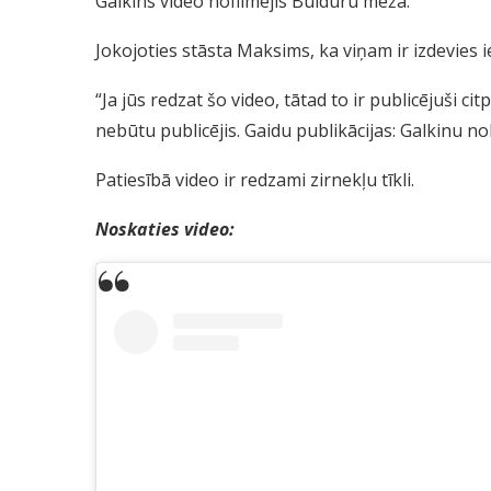
Galkins video nofilmējis Bulduru mežā.
Jokojoties stāsta Maksims, ka viņam ir izdevies i
“Ja jūs redzat šo video, tātad to ir publicējuši cit
nebūtu publicējis. Gaidu publikācijas: Galkinu nol
Patiesībā video ir redzami zirnekļu tīkli.
Noskaties video: