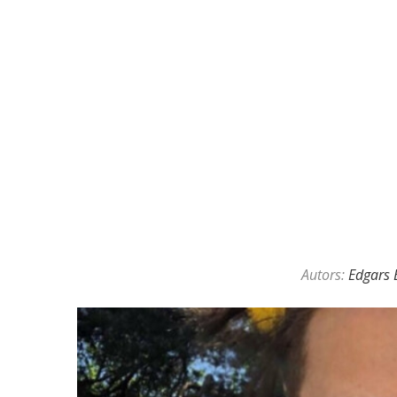
KAZINO DĪLERU APSLĒPTĀ VAL
Autors:
Edgars 