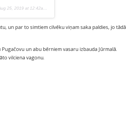
ug 25, 2019 at 12:42am PDT
u, un par to simtiem cilvēku viņam saka paldies, jo tādā
u Pugačovu un abu bērniem vasaru izbauda Jūrmalā.
āto vilciena vagonu.