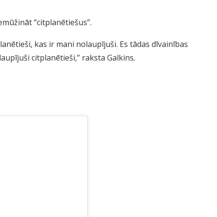
emūžināt “citplanētiešus”.
planētieši, kas ir mani nolaupījuši. Es tādas dīvainības
aupījuši citplanētieši,” raksta Galkins.