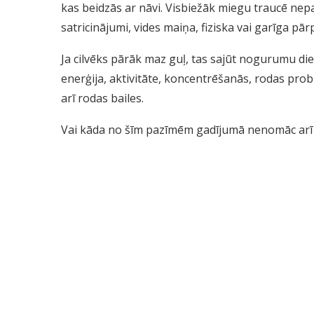
kas beidzās ar nāvi. Visbiežāk miegu traucē nepa
satricinājumi, vides maiņa, fiziska vai garīga pār
Ja cilvēks pārāk maz guļ, tas sajūt nogurumu die
enerģija, aktivitāte, koncentrēšanās, rodas pro
arī rodas bailes.
Vai kāda no šīm pazīmēm gadījumā nenomāc arī Te