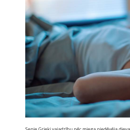
Senie Grieķi vajadzību pēc miega piedēvēja diev