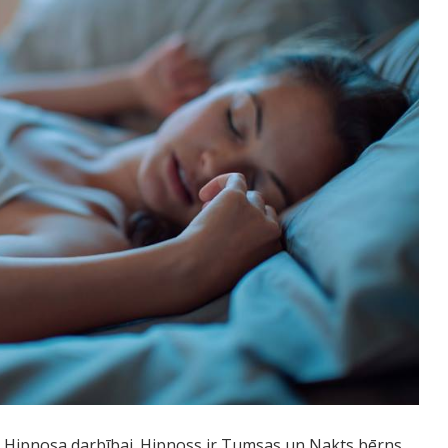
a Hipnosa darbībai. Hipnoss ir Tumsas un Nakts bērns,