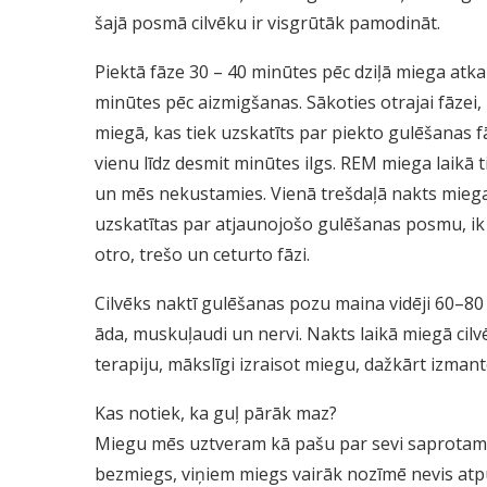
šajā posmā cilvēku ir visgrūtāk pamodināt.
Piektā fāze 30 – 40 minūtes pēc dziļā miega atka
minūtes pēc aizmigšanas. Sākoties otrajai fāzei
miegā, kas tiek uzskatīts par piekto gulēšanas fā
vienu līdz desmit minūtes ilgs. REM miega laikā ti
un mēs nekustamies. Vienā trešdaļā nakts miega
uzskatītas par atjaunojošo gulēšanas posmu, ik 
otro, trešo un ceturto fāzi.
Cilvēks naktī gulēšanas pozu maina vidēji 60–80 r
āda, muskuļaudi un nervi. Nakts laikā miegā c
terapiju, mākslīgi izraisot miegu, dažkārt izma
Kas notiek, ka guļ pārāk maz?
Miegu mēs uztveram kā pašu par sevi saprotamu, 
bezmiegs, viņiem miegs vairāk nozīmē nevis atpū