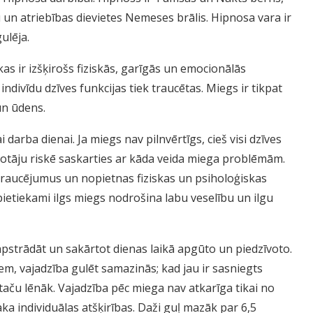
u un atriebības dievietes Nemeses brālis. Hipnosa vara ir
gulēja.
s ir izšķirošs fiziskās, garīgās un emocionālās
ndivīdu dzīves funkcijas tiek traucētas. Miegs ir tikpat
un ūdens.
darba dienai. Ja miegs nav pilnvērtīgs, cieš visi dzīves
tāju riskē saskarties ar kāda veida miega problēmām.
 traucējumus un nopietnas fiziskas un psiholoģiskas
n pietiekami ilgs miegs nodrošina labu veselību un ilgu
pstrādāt un sakārtot dienas laikā apgūto un piedzīvoto.
, vajadzība gulēt samazinās; kad jau ir sasniegts
 taču lēnāk. Vajadzība pēc miega nav atkarīga tikai no
individuālas atšķirības. Daži guļ mazāk par 6,5