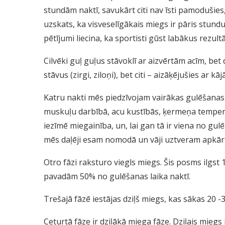
stundām naktī, savukārt citi nav īsti pamodušies
uzskats, ka visveselīgākais miegs ir pāris stun
pētījumi liecina, ka sportisti gūst labākus rezul
Cilvēki guļ guļus stāvoklī ar aizvērtām acīm, bet da
stāvus (zirgi, ziloņi), bet citi – aizāķējušies ar kā
Katru nakti mēs piedzīvojam vairākas gulēšanas
muskuļu darbībā, acu kustībās, ķermeņa tempera
iezīmē miegainība, un, lai gan tā ir viena no gu
mēs daļēji esam nomodā un vāji uztveram apkār
Otro fāzi raksturo viegls miegs. Šis posms ilgst
pavadām 50% no gulēšanas laika naktī.
Trešajā fāzē iestājas dziļš miegs, kas sākas 20 -3
Ceturtā fāze ir dziļākā miega fāze. Dziļais miegs i