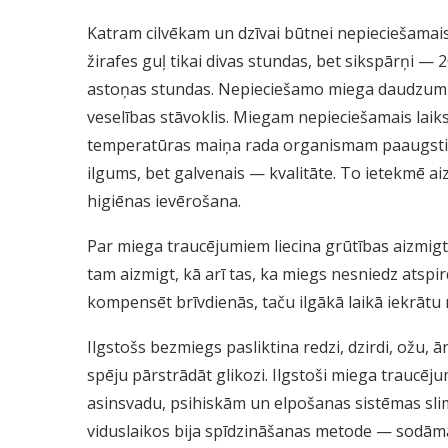
Katram cilvēkam un dzīvai būtnei nepieciešamai
žirafes guļ tikai divas stundas, bet sikspārņi —
astoņas stundas. Nepieciešamo miega daudzumu
veselības stāvoklis. Miegam nepieciešamais lai
temperatūras maiņa rada organismam paaugstināt
ilgums, bet galvenais — kvalitāte. To ietekmē ai
higiēnas ievērošana.
Par miega traucējumiem liecina grūtības aizmigt,
tam aizmigt, kā arī tas, ka miegs nesniedz atspir
kompensēt brīvdienās, taču ilgākā laikā iekrātu 
Ilgstošs bezmiegs pasliktina redzi, dzirdi, ožu,
spēju pārstrādāt glikozi. Ilgstoši miega traucēju
asinsvadu, psihiskām un elpošanas sistēmas slim
viduslaikos bija spīdzināšanas metode — sodāmaj