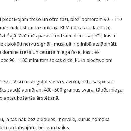
l piedzīvojam trešo un otro fāzi, bieži apmēram 90 – 110
, mēs nokļūstam tā sauktajā REM ( ātra acu kustība)
zi. Šajā fāzē mēs parasti redzam pirmo sapnīti, kas ir
ek bloķēti nervu signāli, muskuļi ir pilnībā atslābināti,
 dominē trešā un ceturtā miega fāze, kas tiek
pēc 90 – 100 minūtēm sākas cikls, kurā piedzīvojam
eižu. Visu nakti guļot vienā stāvoklī, tiktu saspiesta
ilvēks zaudē apmēram 400–500 gramus svara, tāpēc miega
nto aptaukošanās ārstēšanā.
ja tas nāk bez piepūles. Ir cilvēki, kurus nomoka
tu un labsajūtu, bet gan bailes.