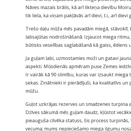
Nāves mazais brālis, kā arī likteņa dievību Moir
tik liela, ka viņam pakļāvās arī dievi, t.i., arī dievi 
Trešo daļu mūža mēs pavadām miegā, stāvoklī, ka
labsajūtas nodrošināšanā. Izjaucot miega ritmu, i
būtisks veselības saglabāšanā kā gaiss, ēdiens 
Ja guļam labi, uzmostamies moži un gatavi jaunai 
aspekti. Mūsdienās apmēram puse Zemes iedzīvo
Ir vairāk kā 90 slimību, kuras var izsaukt miega
sekas. Zinātnieki ir pierādījuši, ka kvalitatīvs u
mūžu.
Guļot uzkrājas rezerves un smadzenes turpina a
Dzīves sākumā mēs guļam daudz, kļūstot vecākiem
pieauguša cilvēka statuss, šis process turpinās,
vecuma; mums nepieciešamo miega ilgumu nosaka 