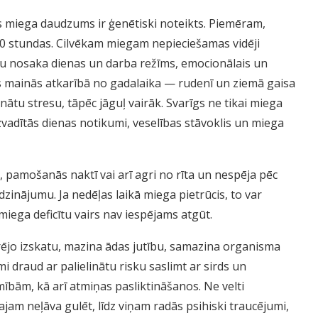
s miega daudzums ir ģenētiski noteikts. Piemēram,
 20 stundas. Cilvēkam miegam nepieciešamas vidēji
 nosaka dienas un darba režīms, emocionālais un
ks mainās atkarībā no gadalaika — rudenī un ziemā gaisa
u stresu, tāpēc jāguļ vairāk. Svarīgs ne tikai miega
zvadītās dienas notikumi, veselības stāvoklis un miega
 pamošanās naktī vai arī agri no rīta un nespēja pēc
dzinājumu. Ja nedēļas laikā miega pietrūcis, to var
miega deficītu vairs nav iespējams atgūt.
 ārējo izskatu, mazina ādas jutību, samazina organisma
mi draud ar palielinātu risku saslimt ar sirds un
ībām, kā arī atmiņas pasliktināšanos. Ne velti
am neļāva gulēt, līdz viņam radās psihiski traucējumi,