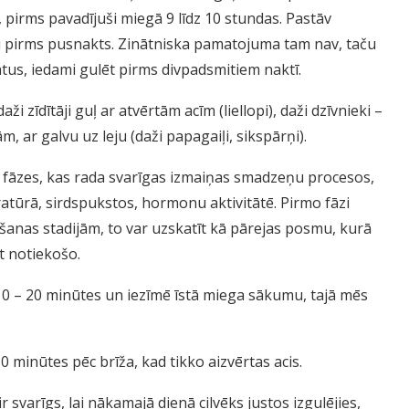
, pirms pavadījuši miegā 9 līdz 10 stundas. Pastāv
du pirms pusnakts. Zinātniska pamatojuma tam nav, taču
tātus, iedami gulēt pirms divpadsmitiem naktī.
ži zīdītāji guļ ar atvērtām acīm (liellopi), daži dzīvnieki –
jām, ar galvu uz leju (daži papagaiļi, sikspārņi).
 fāzes, kas rada svarīgas izmaiņas smadzeņu procesos,
tūrā, sirdspukstos, hormonu aktivitātē. Pirmo fāzi
lēšanas stadijām, to var uzskatīt kā pārejas posmu, kurā
t notiekošo.
 10 – 20 minūtes un iezīmē īstā miega sākumu, tajā mēs
0 minūtes pēc brīža, kad tikko aizvērtas acis.
r svarīgs, lai nākamajā dienā cilvēks justos izgulējies,