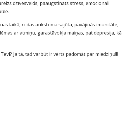
reizs dzīvesveids, paaugstināts stress, emocionāli
pūle.
nas laikā, rodas aukstuma sajūta, pavājinās imunitāte,
blēmas ar atmiņu, garastāvokļa maiņas, pat depresija, kā
vi? Ja tā, tad varbūt ir vērts padomāt par miedziņu!!!