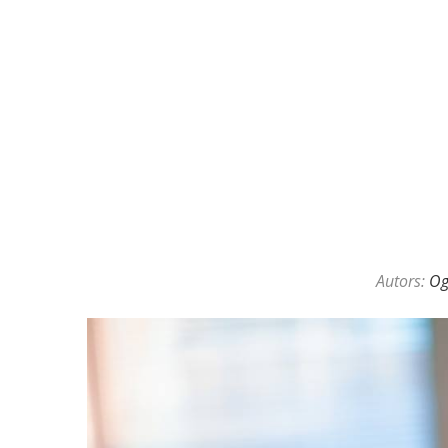
KAZINO DĪLERU APSLĒPTĀ VAL
Autors:
O