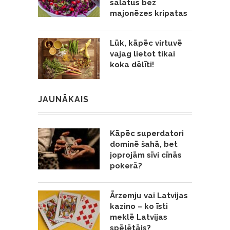
salātus bez
majonēzes kripatas
Lūk, kāpēc virtuvē
vajag lietot tikai
koka dēlīti!
JAUNĀKAIS
Kāpēc superdatori
dominē šahā, bet
joprojām sīvi cīnās
pokerā?
Ārzemju vai Latvijas
kazino – ko īsti
meklē Latvijas
spēlētājs?