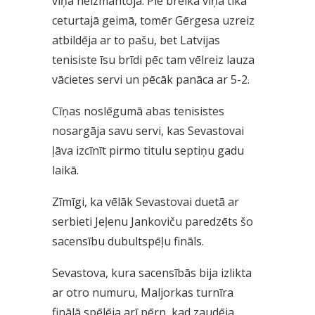
viņa neizmantoja. Pie breika viņa tika
ceturtajā geimā, tomēr Gērgesa uzreiz
atbildēja ar to pašu, bet Latvijas
tenisiste īsu brīdi pēc tam vēlreiz lauza
vācietes servi un pēcāk panāca ar 5-2.
Cīņas noslēgumā abas tenisistes
nosargāja savu servi, kas Sevastovai
ļāva izcīnīt pirmo titulu septiņu gadu
laikā.
Zīmīgi, ka vēlāk Sevastovai duetā ar
serbieti Jeļenu Jankoviču paredzēts šo
sacensību dubultspēļu fināls.
Sevastova, kura sacensībās bija izlikta
ar otro numuru, Maljorkas turnīra
finālā spēlēja arī pērn, kad zaudēja