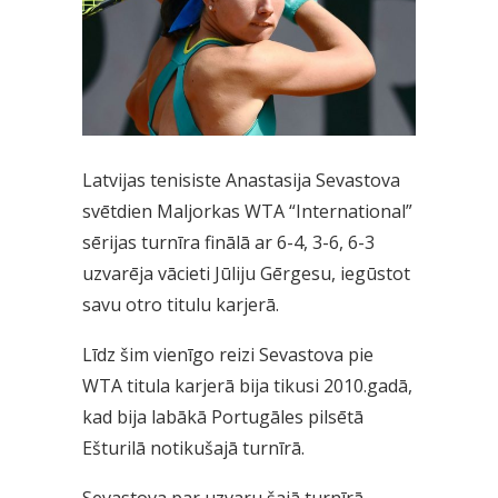
Latvijas tenisiste Anastasija Sevastova
svētdien Maljorkas WTA “International”
sērijas turnīra finālā ar 6-4, 3-6, 6-3
uzvarēja vācieti Jūliju Gērgesu, iegūstot
savu otro titulu karjerā.
Līdz šim vienīgo reizi Sevastova pie
WTA titula karjerā bija tikusi 2010.gadā,
kad bija labākā Portugāles pilsētā
Ešturilā notikušajā turnīrā.
Sevastova par uzvaru šajā turnīrā