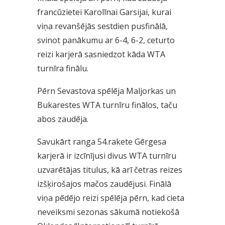
francūzietei Karolīnai Garsijai, kurai
viņa revanšējās sestdien pusfinālā,
svinot panākumu ar 6-4, 6-2, ceturto
reizi karjerā sasniedzot kāda WTA
turnīra finālu.
Pērn Sevastova spēlēja Maljorkas un
Bukarestes WTA turnīru finālos, taču
abos zaudēja.
Savukārt ranga 54.rakete Gērgesa
karjerā ir izcīnījusi divus WTA turnīru
uzvarētājas titulus, kā arī četras reizes
izšķirošajos mačos zaudējusi. Finālā
viņa pēdējo reizi spēlēja pērn, kad cieta
neveiksmi sezonas sākumā notiekošā