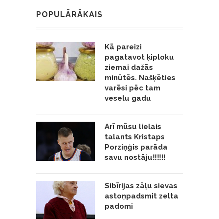
POPULĀRĀKAIS
Kā pareizi
pagatavot ķiploku
ziemai dažās
minūtēs. Našķēties
varēsi pēc tam
veselu gadu
Arī mūsu lielais
talants Kristaps
Porziņģis parāda
savu nostāju‼️‼️‼️
Sibīrijas zāļu sievas
astoņpadsmit zelta
padomi