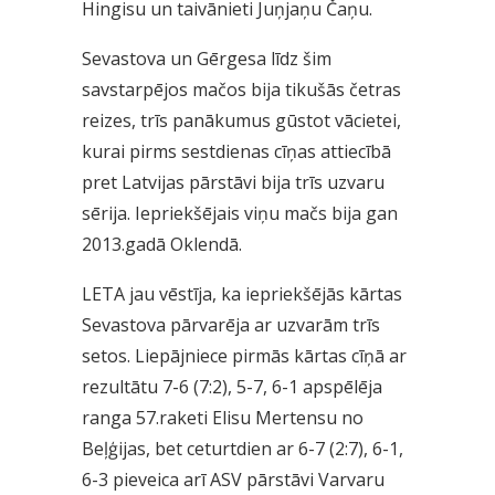
Hingisu un taivānieti Juņjaņu Čaņu.
Sevastova un Gērgesa līdz šim
savstarpējos mačos bija tikušās četras
reizes, trīs panākumus gūstot vācietei,
kurai pirms sestdienas cīņas attiecībā
pret Latvijas pārstāvi bija trīs uzvaru
sērija. Iepriekšējais viņu mačs bija gan
2013.gadā Oklendā.
LETA jau vēstīja, ka iepriekšējās kārtas
Sevastova pārvarēja ar uzvarām trīs
setos. Liepājniece pirmās kārtas cīņā ar
rezultātu 7-6 (7:2), 5-7, 6-1 apspēlēja
ranga 57.raketi Elisu Mertensu no
Beļģijas, bet ceturtdien ar 6-7 (2:7), 6-1,
6-3 pieveica arī ASV pārstāvi Varvaru