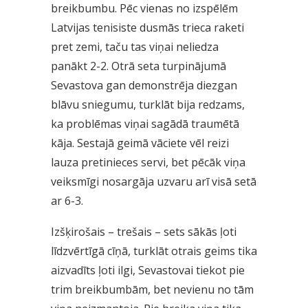
breikbumbu. Pēc vienas no izspēlēm
Latvijas tenisiste dusmās trieca raketi
pret zemi, taču tas viņai neliedza
panākt 2-2. Otrā seta turpinājumā
Sevastova gan demonstrēja diezgan
blāvu sniegumu, turklāt bija redzams,
ka problēmas viņai sagādā traumētā
kāja. Sestajā geimā vāciete vēl reizi
lauza pretinieces servi, bet pēcāk viņa
veiksmīgi nosargāja uzvaru arī visā setā
ar 6-3.
Izšķirošais – trešais – sets sākās ļoti
līdzvērtīgā cīņā, turklāt otrais geims tika
aizvadīts ļoti ilgi, Sevastovai tiekot pie
trim breikbumbām, bet nevienu no tām