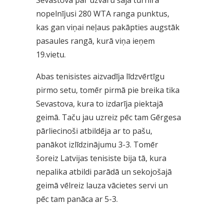
nopelnījusi 280 WTA ranga punktus,
kas gan viņai neļaus pakāpties augstāk
pasaules rangā, kurā viņa ieņem
19.vietu.
Abas tenisistes aizvadīja līdzvērtīgu
pirmo setu, tomēr pirmā pie breika tika
Sevastova, kura to izdarīja piektajā
geimā. Taču jau uzreiz pēc tam Gērgesa
pārliecinoši atbildēja ar to pašu,
panākot izlīdzinājumu 3-3. Tomēr
šoreiz Latvijas tenisiste bija tā, kura
nepalika atbildi parādā un sekojošajā
geimā vēlreiz lauza vācietes servi un
pēc tam panāca ar 5-3.