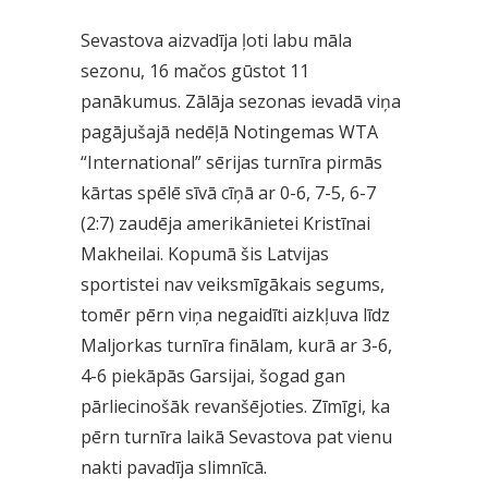
Sevastova aizvadīja ļoti labu māla
sezonu, 16 mačos gūstot 11
panākumus. Zālāja sezonas ievadā viņa
pagājušajā nedēļā Notingemas WTA
“International” sērijas turnīra pirmās
kārtas spēlē sīvā cīņā ar 0-6, 7-5, 6-7
(2:7) zaudēja amerikānietei Kristīnai
Makheilai. Kopumā šis Latvijas
sportistei nav veiksmīgākais segums,
tomēr pērn viņa negaidīti aizkļuva līdz
Maljorkas turnīra finālam, kurā ar 3-6,
4-6 piekāpās Garsijai, šogad gan
pārliecinošāk revanšējoties. Zīmīgi, ka
pērn turnīra laikā Sevastova pat vienu
nakti pavadīja slimnīcā.