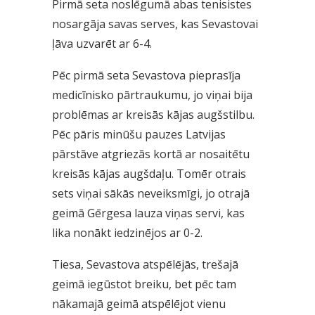
Pirmā seta noslēgumā abas tenisistes
nosargāja savas serves, kas Sevastovai
ļāva uzvarēt ar 6-4.
Pēc pirmā seta Sevastova pieprasīja
medicīnisko pārtraukumu, jo viņai bija
problēmas ar kreisās kājas augšstilbu.
Pēc pāris minūšu pauzes Latvijas
pārstāve atgriezās kortā ar nosaitētu
kreisās kājas augšdaļu. Tomēr otrais
sets viņai sākās neveiksmīgi, jo otrajā
geimā Gērgesa lauza viņas servi, kas
lika nonākt iedzinējos ar 0-2.
Tiesa, Sevastova atspēlējās, trešajā
geimā iegūstot breiku, bet pēc tam
nākamajā geimā atspēlējot vienu