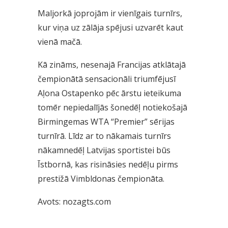
Maljorkā joprojām ir vienīgais turnīrs,
kur viņa uz zālāja spējusi uzvarēt kaut
vienā mačā.
Kā zināms, nesenajā Francijas atklātajā
čempionātā sensacionāli triumfējusī
Aļona Ostapenko pēc ārstu ieteikuma
tomēr nepiedalījās šonedēļ notiekošajā
Birmingemas WTA “Premier” sērijas
turnīrā. Līdz ar to nākamais turnīrs
nākamnedēļ Latvijas sportistei būs
Īstbornā, kas risināsies nedēļu pirms
prestižā Vimbldonas čempionāta.
Avots: nozagts.com