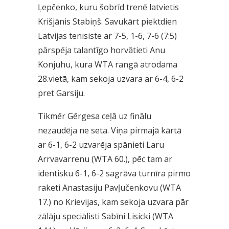
Ļepčenko, kuru šobrīd trenē latvietis
Krišjānis Stabiņš. Savukārt piektdien
Latvijas tenisiste ar 7-5, 1-6, 7-6 (7:5)
pārspēja talantīgo horvātieti Anu
Konjuhu, kura WTA rangā atrodama
28.vietā, kam sekoja uzvara ar 6-4, 6-2
pret Garsiju.
Tikmēr Gērgesa ceļā uz finālu
nezaudēja ne seta. Viņa pirmajā kārtā
ar 6-1, 6-2 uzvarēja spānieti Laru
Arrvavarrenu (WTA 60.), pēc tam ar
identisku 6-1, 6-2 sagrāva turnīra pirmo
raketi Anastasiju Pavļučenkovu (WTA
17.) no Krievijas, kam sekoja uzvara pār
zālāju speciālisti Sabīni Lisicki (WTA