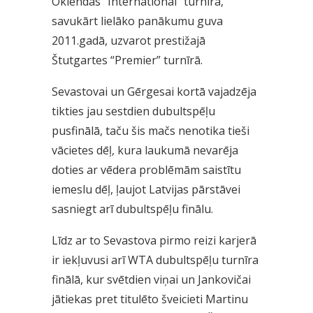
Oklendas “International” turnīrā,
savukārt lielāko panākumu guva
2011.gadā, uzvarot prestižajā
Štutgartes “Premier” turnīrā.
Sevastovai un Gērgesai kortā vajadzēja
tikties jau sestdien dubultspēļu
pusfinālā, taču šis mačs nenotika tieši
vācietes dēļ, kura laukumā nevarēja
doties ar vēdera problēmām saistītu
iemeslu dēļ, ļaujot Latvijas pārstāvei
sasniegt arī dubultspēļu finālu.
Līdz ar to Sevastova pirmo reizi karjerā
ir iekļuvusi arī WTA dubultspēļu turnīra
finālā, kur svētdien viņai un Jankovičai
jātiekas pret titulēto šveicieti Martinu