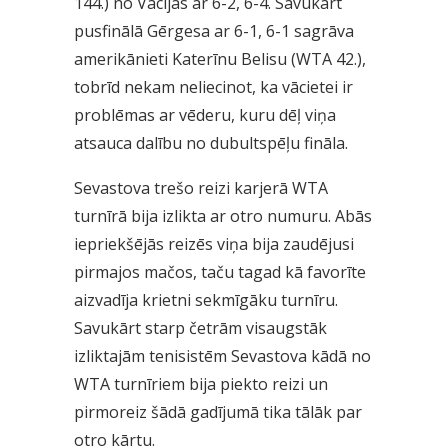
144.) no Vācijas ar 6-2, 6-4. Savukārt
pusfinālā Gērgesa ar 6-1, 6-1 sagrāva
amerikānieti Katerīnu Belisu (WTA 42.),
tobrīd nekam neliecinot, ka vācietei ir
problēmas ar vēderu, kuru dēļ viņa
atsauca dalību no dubultspēļu fināla.
Sevastova trešo reizi karjerā WTA
turnīrā bija izlikta ar otro numuru. Abās
iepriekšējās reizēs viņa bija zaudējusi
pirmajos mačos, taču tagad kā favorīte
aizvadīja krietni sekmīgāku turnīru.
Savukārt starp četrām visaugstāk
izliktajām tenisistēm Sevastova kādā no
WTA turnīriem bija piekto reizi un
pirmoreiz šādā gadījumā tika tālāk par
otro kārtu.