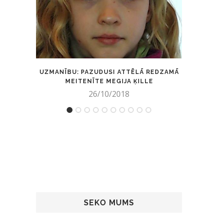
UZMANĪBU: PAZUDUSI ATTĒLĀ REDZAMĀ
ŠAU
MEITENĪTE MEGIJA ĶILLE
26/10/2018
SEKO MUMS