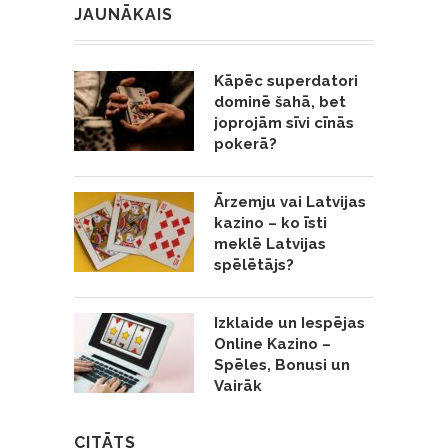
JAUNĀKAIS
Kāpēc superdatori
dominē šahā, bet
joprojām sīvi cīnās
pokerā?
Ārzemju vai Latvijas
kazino – ko īsti
meklē Latvijas
spēlētājs?
Izklaide un Iespējas
Online Kazino –
Spēles, Bonusi un
Vairāk
CITĀTS