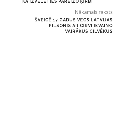
KĀ IZVĒLĒTIES PAREIZO ĶIRBI
Nākamais raksts
ŠVEICĒ 17 GADUS VECS LATVIJAS
PILSONIS AR CIRVI IEVAINO
VAIRĀKUS CILVĒKUS