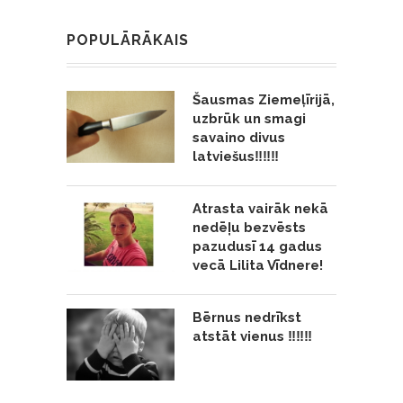
POPULĀRĀKAIS
Šausmas Ziemeļīrijā,
uzbrūk un smagi
savaino divus
latviešus‼️‼️‼️
Atrasta vairāk nekā
nedēļu bezvēsts
pazudusī 14 gadus
vecā Lilita Vīdnere!
Bērnus nedrīkst
atstāt vienus ‼️‼️‼️