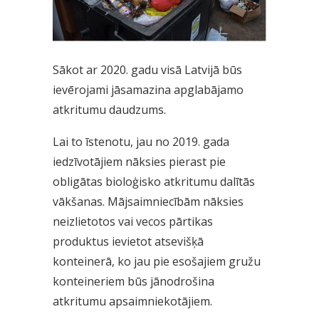
Sākot ar 2020. gadu visā Latvijā būs
ievērojami jāsamazina apglabājamo
atkritumu daudzums.
Lai to īstenotu, jau no 2019. gada
iedzīvotājiem nāksies pierast pie
obligātas bioloģisko atkritumu dalītās
vākšanas. Mājsaimniecībām nāksies
neizlietotos vai vecos pārtikas
produktus ievietot atsevišķā
konteinerā, ko jau pie esošajiem gružu
konteineriem būs jānodrošina
atkritumu apsaimniekotājiem.