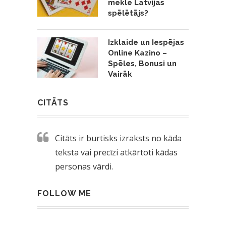
meklē Latvijas
spēlētājs?
Izklaide un Iespējas
Online Kazino –
Spēles, Bonusi un
Vairāk
CITĀTS
Citāts ir burtisks izraksts no kāda
teksta vai precīzi atkārtoti kādas
personas vārdi.
FOLLOW ME