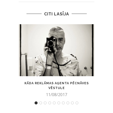
CITI LASĪJA
KĀDA REKLĀMAS AĢENTA PĒCNĀVES
BŪSI
VĒSTULE
11/08/2017