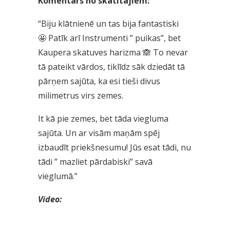
Komentārs no skatītājiem:
“Biju klātnienē un tas bija fantastiski
🤩
Patīk arī Instrumenti ” puikas”, bet
Kaupera skatuves harizma
🙈
To nevar
tā pateikt vārdos, tiklīdz sāk dziedāt tā
pārņem sajūta, ka esi tieši divus
milimetrus virs zemes.
It kā pie zemes, bet tāda viegluma
sajūta. Un ar visām maņām spēj
izbaudīt priekšnesumu! Jūs esat tādi, nu
tādi ” mazliet pārdabiski” savā
vieglumā.”
Video: