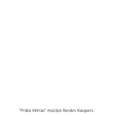
“Prāta Vētras” mūziķis Renārs Kaupers