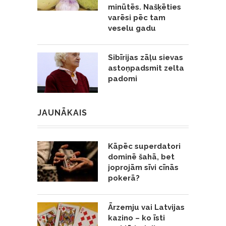
minūtēs. Našķēties
varēsi pēc tam
veselu gadu
Sibīrijas zāļu sievas
astoņpadsmit zelta
padomi
JAUNĀKAIS
Kāpēc superdatori
dominē šahā, bet
joprojām sīvi cīnās
pokerā?
Ārzemju vai Latvijas
kazino – ko īsti