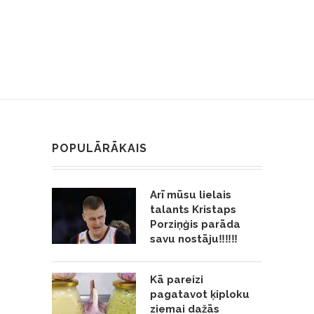
POPULĀRĀKAIS
Arī mūsu lielais
talants Kristaps
Porziņģis parāda
savu nostāju‼️‼️‼️
Kā pareizi
pagatavot ķiploku
ziemai dažās