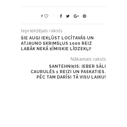
1
Iepriekšējais raksts
ŠIE AUGI IEKĻŪST LOCĪTAVĀS UN
ATJAUNO SKRIMŠĻUS 1000 REIZ
LABĀK NEKĀ ĶĪMISKIE LĪDZEKĻI!
Nākamais raksts
SANTEHNIĶIS: IEBER SĀLI
CAURULĒS 1 REIZI UN PASKATIES.
PĒC TAM DARĪSI TĀ VISU LAIKU!