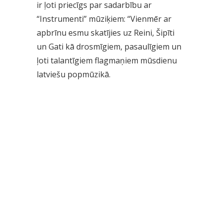
ir ļoti priecīgs par sadarbību ar
“Instrumenti” mūziķiem: “Vienmēr ar
apbrīnu esmu skatījies uz Reini, Šipīti
un Gati kā drosmīgiem, pasaulīgiem un
ļoti talantīgiem flagmaņiem mūsdienu
latviešu popmūzikā.