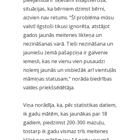
pieejamība ir šķietami visaptveroša,
situācijas, ka bērniem dzimst bērni,
aizvien nav retums. “Šī problēma mūsu
valstī ilgstoši tikusi ignorēta, atstājot
gados jaunās meitenes likteņa un
nezināšanas varā. Tieši nezināšana un
jauniešu zemā pašapziņa ir galvenie
iemesli, kas ne vienu vien pusaudzi
nolemj jaunās un visbiežāk arī vientuļās
māmiņas statusam,” norāda biedrības
valdes priekšsēdētāja.
Viņa norādīja, ka, pēc statistikas datiem,
ik gadu mātēm, kas jaunākas par 18
gadiem, piedzimst 200-300 mazuļu,
tostarp ik gadu vismaz trīs meitenes