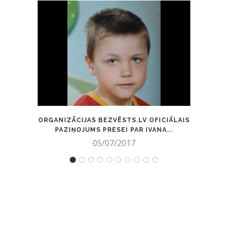
ORGANIZĀCIJAS BEZVĒSTS.LV OFICIĀLAIS
VĒSTU
PAZIŅOJUMS PRESEI PAR IVANA...
05/07/2017