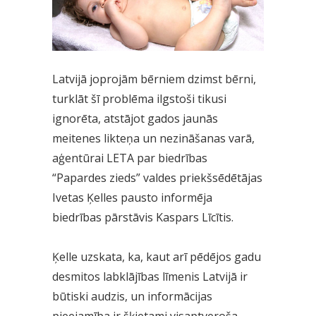
Latvijā joprojām bērniem dzimst bērni,
turklāt šī problēma ilgstoši tikusi
ignorēta, atstājot gados jaunās
meitenes likteņa un nezināšanas varā,
aģentūrai LETA par biedrības
“Papardes zieds” valdes priekšsēdētājas
Ivetas Ķelles pausto informēja
biedrības pārstāvis Kaspars Līcītis.
Ķelle uzskata, ka, kaut arī pēdējos gadu
desmitos labklājības līmenis Latvijā ir
būtiski audzis, un informācijas