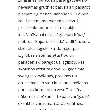
zināšanas par to, kā pasargāt sevi no
nevēlamas grūtniecības, kā arī padarot
pieejamu ģimenes plānošanu. “Tomēr
līdz šim lēmumu pieņēmēji devuši
priekšroku populistisku saukļu
iedzīvināšanai nevis jēgpilnai rīcībai,”
piebilda “Papardes zieda” vadītāja, kurai
šķiet tikai loģiski, ka, domājot par
izglītības sistēmas attīstību un
pakāpeniski pārejot uz izglītību, kas
skolēnos attīstīta dzīvei 21.gadsimtā
svarīgas zināšanas, prasmes un
attieksmes, to vidū būtu arī zināšanas
par savu ķermeni un veselību. Tās
nākotnes cilvēkam ir tikpat svarīgas kā
eksaktās vai humanitārās zinātnes,