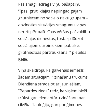
kas smagi iedragā viņu pašapziņu.
“Īpaši grūti klājās nepilngadīgajām
grūtniecēm no sociālo risku grupām –
apzinoties situācijas smagumu, viņas
nereti pēc palīdzības vēršas pašvaldību
sociālajos dienestos, tostarp lūdzot
sociālajiem darbiniekiem pabalstu
grūtniecības pārtraukšanai,” piebilda
Ķelle.
Viņa skaidroja, ka galvenais iemesls
šādām situācijām ir zināšanu trūkums.
Diendienā strādājot ar jauniešiem,
“Papardes zieds” redz, ka viņiem bieži
trūkst gan elementāru zināšanu par
cilvēka fizioloģiju, gan par ģimenes