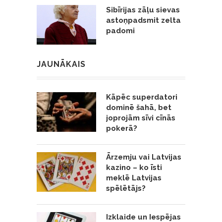
Sibīrijas zāļu sievas
astoņpadsmit zelta
padomi
JAUNĀKAIS
Kāpēc superdatori
dominē šahā, bet
joprojām sīvi cīnās
pokerā?
Ārzemju vai Latvijas
kazino – ko īsti
meklē Latvijas
spēlētājs?
Izklaide un Iespējas