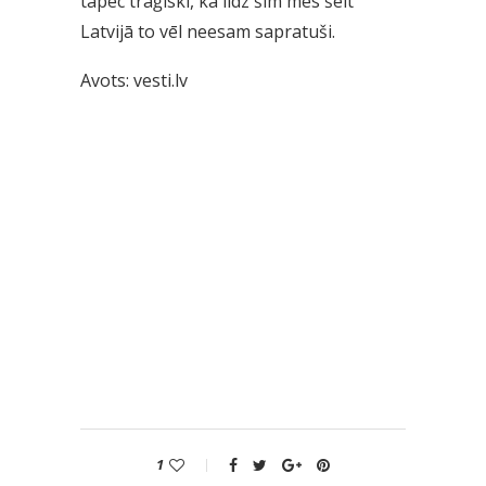
tāpēc traģiski, ka līdz šim mēs šeit
Latvijā to vēl neesam sapratuši.
Avots: vesti.lv
1