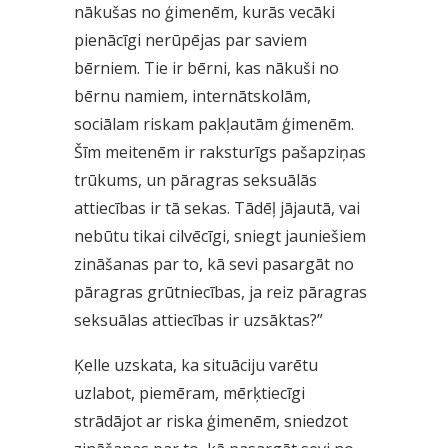
nākušas no ģimenēm, kurās vecāki
pienācīgi nerūpējas par saviem
bērniem. Tie ir bērni, kas nākuši no
bērnu namiem, internātskolām,
sociālam riskam pakļautām ģimenēm.
Šīm meitenēm ir raksturīgs pašapziņas
trūkums, un pāragras seksuālās
attiecības ir tā sekas. Tādēļ jājautā, vai
nebūtu tikai cilvēcīgi, sniegt jauniešiem
zināšanas par to, kā sevi pasargāt no
pāragras grūtniecības, ja reiz pāragras
seksuālas attiecības ir uzsāktas?”
Ķelle uzskata, ka situāciju varētu
uzlabot, piemēram, mērķtiecīgi
strādājot ar riska ģimenēm, sniedzot