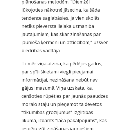
plānošanas metodēm. “Diemžēl
lūkojoties nākotnē jāsecina, ka šāda
tendence saglabāsies, ja vien skolās
netiks pievērsta lielāka uzmanība
jautājumiem, kas skar zināšanas par
jaunieša ķermeni un attiecībām,” uzsver
biedrības vadītāja.
Tomēr viņa atzina, ka pēdējos gados,
par spīti šķietami viegli pieejamai
informācijai, nezināšana nebūt nav
gājusi mazumā. Viņa uzskata, ka,
cenšoties rūpēties par jaunās paaudzes
morālo stāju un pieņemot tā dēvētos
“tikumības grozījumus” Izglītības
likumā, izdarīts “lāča pakalpojums”, kas
iespēju gūt zināšanas jauniešiem