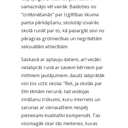
samazinājis vēl vairāk. Baidoties no
“izrēķināšanās” par Izglītības likuma
panta pārkāpšanu, skolotāji izvairās
skolā runāt par to, kā pasargāt sevi no
pāragras grūtniecības un negribētām
seksuālām attiecībām.
Saskaņā ar aptauju datiem, arī vecāki
nelabprāt runā ar saviem bērniem par
intīmiem jautājumiem, daudz labprātāk
viņi tos uztic skolai. “Bet, ja skolās par
šīm tēmām nerunā, tad veidojas
zināšanu trūkums, kuru internets un
sarunas ar vienaudžiem nespēj
pietiekami kvalitatīvi kompensēt. Tas
vissmagāk skar tās meitenes, kuras