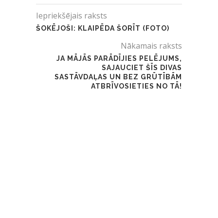
Iepriekšējais raksts
ŠOKĒJOŠI: KLAIPĒDA ŠORĪT (FOTO)
Nākamais raksts
JA MĀJĀS PARĀDĪJIES PELĒJUMS,
SAJAUCIET ŠĪS DIVAS
SASTĀVDAĻAS UN BEZ GRŪTĪBĀM
ATBRĪVOSIETIES NO TĀ!