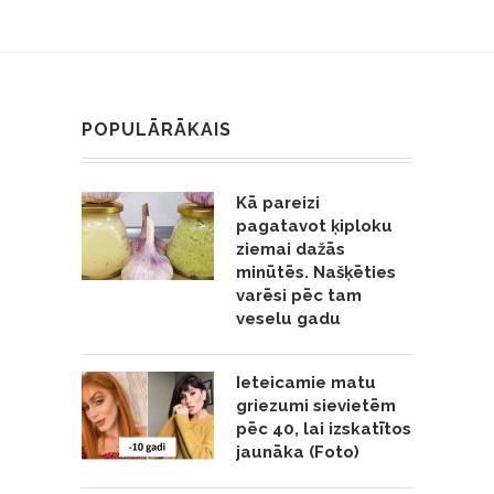
POPULĀRĀKAIS
Kā pareizi
pagatavot ķiploku
ziemai dažās
minūtēs. Našķēties
varēsi pēc tam
veselu gadu
Ieteicamie matu
griezumi sievietēm
pēc 40, lai izskatītos
jaunāka (Foto)