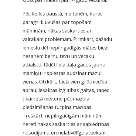
kļūst par mātēm jau 14 gadu vecumā.
Pēc Ķelles paustā, meitenēm, kuras
pāragri kļuvušas par topošām
māmiņām, nākas saskarties ar
vairākām problēmām. Pirmkārt, dažādu
iemeslu dēļ nepilngadīgās mātes bieži
nesaņem bērnu tēvu un vecāku
atbalstu, tādēļ liela daļa gados jaunu
māmiņu ir spiestas audzināt mazuli
vienas. Otrkārt, bieži vien grūtniecība
aprauj iesāktās izglītības gaitas, tāpēc
tikai retā meitene pēc mazuļa
piedzimšanas turpina mācības.
Treškārt, nepilngadīgām māmiņām
nereti nākas saskarties ar sabiedrības
nosodījumu un nelabvēlīgu attieksmi,